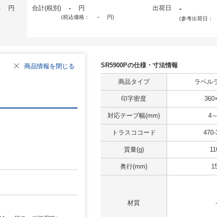
-
円
合計(税別)
-
円
出荷日
-
(税込価格：
-
円
)
(参考出荷日：
SR5900Pの仕様・寸法情報
商品情報を閉じる
商品タイプ
ラベル
印字密度
360
対応テープ幅(mm)
4～
トラスココード
470-
質量(g)
11
奥行(mm)
1
材質