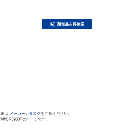
は対応していません。ご使用
さい。
ラベル、転写・マグネット・
類似品を再検索
ベルを簡単に作ることができ
ネット・転写テープ、熱収縮チ
」にも対応。備品管理、保守
詳細は
メーカーカタログ
をご覧ください。
型番SR5900Pのページです。