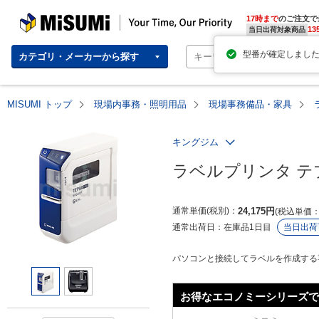
MISUMI | Your Time, Our Priority
17時まで
のご注文で
13
当日出荷対象商品
型番が確定しまし
カテゴリ・メーカーから探す
MISUMI トップ
現場内事務・照明用品
現場事務備品・家具
キングジム
ラベルプリンタ テプ
通常単価(税別)
24,175
円
税込単価
通常出荷日：
在庫品1日目
当日出荷
パソコンと接続してラベルを作成する
お得なエコノミーシリーズで