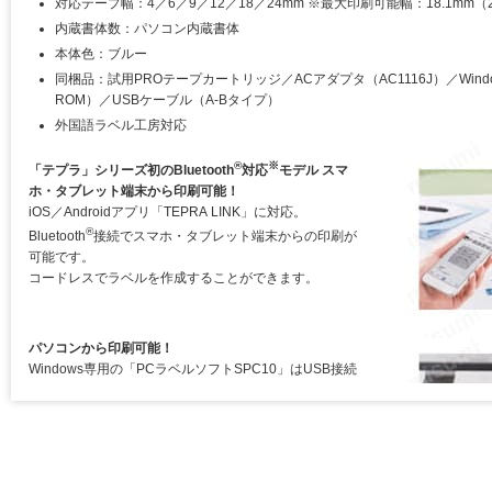
対応テープ幅：4／6／9／12／18／24mm ※最大印刷可能幅：18.1mm
内蔵書体数：パソコン内蔵書体
本体色：ブルー
同梱品：試用PROテープカートリッジ／ACアダプタ（AC1116J）／Wind
ROM）／USBケーブル（A-Bタイプ）
外国語ラベル工房対応
®
※
「テプラ」シリーズ初のBluetooth
対応
モデル スマ
ホ・タブレット端末から印刷可能！
iOS／Androidアプリ「TEPRA LINK」に対応。
®
Bluetooth
接続でスマホ・タブレット端末からの印刷が
可能です。
コードレスでラベルを作成することができます。
パソコンから印刷可能！
Windows専用の「PCラベルソフトSPC10」はUSB接続
®
とBluetooth
接続に対応。自由なラベル編集が可能で
す。
®
※PC用Bluetooth
アダプタは使用しないでください。
Mac OS専用の「シンプルラベルソフトSMA3」はUSB接
続に対応。簡単操作でラベルを作れます。