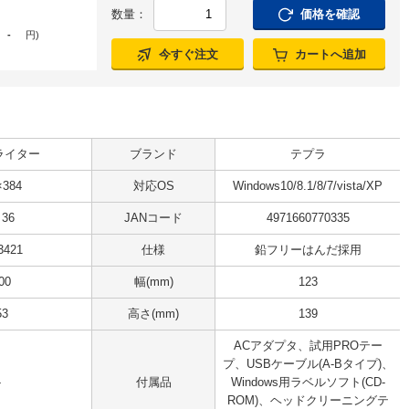
数量：
価格を確認
-
円
)
今すぐ注文
カートへ追加
ライター
ブランド
テプラ
×384
対応OS
Windows10/8.1/8/7/vista/XP
36
JANコード
4971660770335
3421
仕様
鉛フリーはんだ採用
00
幅(mm)
123
53
高さ(mm)
139
ACアダプタ、試用PROテー
プ、USBケーブル(A-Bタイプ)、
-
付属品
Windows用ラベルソフト(CD‐
ROM)、ヘッドクリーニングテ