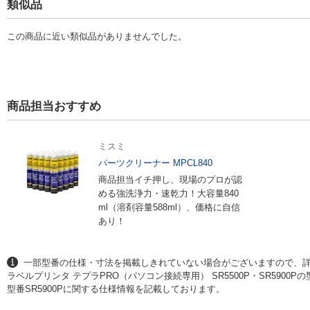
類似品
※「オートカッター」はアイロン・耐熱ラベル、マグネットテープ、りぼんに
時には、「オートカッター」をオフにして市販のハサミなどでカットしてくだ
※「ハーフカット機能」は熱収縮チューブ、アイロン・上質紙・耐熱・カット
この商品に近い類似品がありませんでした。
アイロン転写テープ、白ラベルロング、りぼんには対応していません。
「オートトリマー」搭載
ラベルを差し込むだけでカドを丸くカットできるので、美しくはがれにくいラ
ます。
商品担当おすすめ
※アイロン・上質紙・耐熱・マスキングテープ「mt」・カットラベル、マグ
ューブ、りぼんおよび4mm幅・6mm幅テープには対応していません。
丸型、楕円、角丸長方形のカットラベルに対応 ※SR5900P専用
ミスミ
あらかじめ定形にカットされたラベルに、フチなし印刷できる「カットラベル
パーツクリーナー MPCL840
メンテナンス、ヘルメットの名前表示など多様なニーズに応えます。
商品担当イチ押し、現場のプロが認
※ラベルカラーは白・銀の2種類
める強洗浄力・速乾力！大容量840
ml（溶剤容量588ml）、価格に自信
あり！
一部型番の仕様・寸法を掲載しきれていない場合がございますので、
ラベルプリンタ テプラPRO（パソコン接続専用） SR5500P・SR5900Pの
型番SR5900Pに関する仕様情報を記載しております。