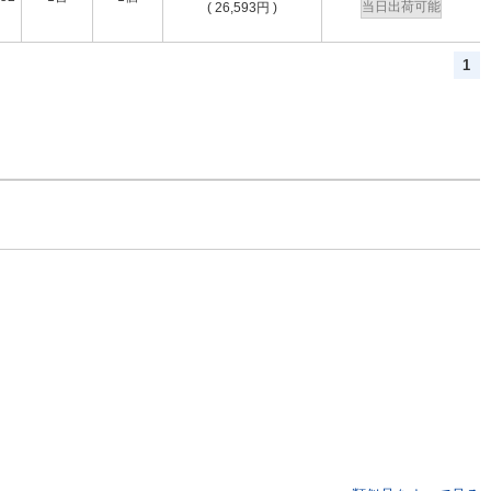
当日出荷可能
(
26,593
円
)
1