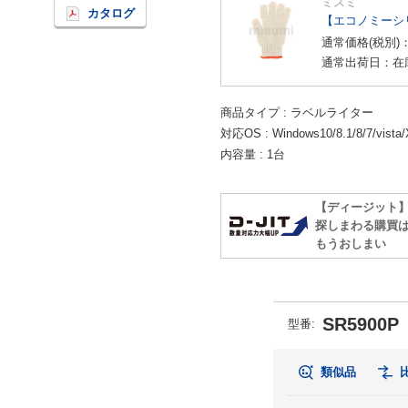
ミスミ
カタログ
【エコノミーシ
通常価格(税別)
通常出荷日：在
商品タイプ
ラベルライター
対応OS
Windows10/8.1/8/7/vista
内容量
1台
【ディージット
探しまわる購買
もうおしまい
SR5900P
型番:
類似品