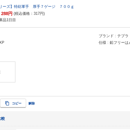
リーズ】特紡軍手 厚手７ゲージ ７００ｇ
288
円
：
(税込価格：
317
円
)
庫品1日目
ブランド
テプラ
/XP
仕様
鉛フリーは
】
は
コピー
解除
比較