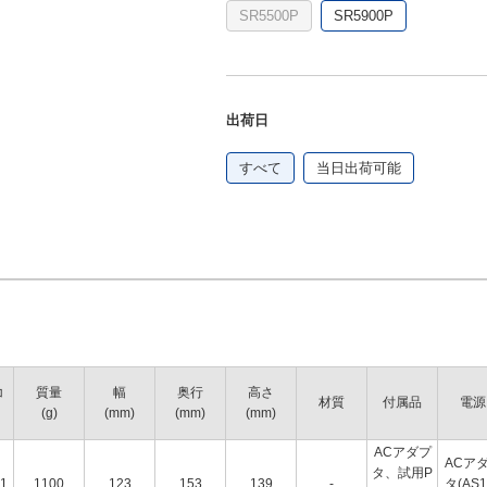
SR5500P
SR5900P
可能幅：27.1mm（36mm幅
出荷日
ッド・クリーニングテープ
A-Bタイプ）／転写スティック
すべて
当日出荷可能
コ
質量
幅
奥行
高さ
材質
付属品
電源
(g)
(mm)
(mm)
(mm)
ACアダプ
ACア
タ、試用P
1
1100
123
153
139
-
タ(AS1