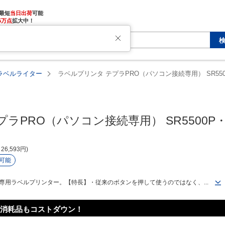
最短
当日出荷
5万点
拡大中！
た
ラベルライター
ラベルプリンタ テプラPRO（パソコン接続専用） SR5500
ラPRO（パソコン接続専用） SR5500P・S
26,593
円
可能
専用ラベルプリンター。【特長】・従来のボタンを押して使うのではなく、...
消耗品もコストダウン！