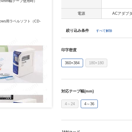
（24mm幅テープ使用時）
電源
ACアダプタ(
ows用ラベルソフト（CD-
絞り込み条件
すべて解除
印字密度
360×384
180×180
対応テープ幅(mm)
4～24
4～36