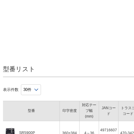
SR5900P
対応テープ幅：4／6／9／12／18／24／36mm／カットラベル ※最大印刷
テープ使用時）
内蔵書体数：パソコン内蔵書体
本体色：ブラック
同梱品：試用PROテープカートリッジ／ACアダプタ（AS1527J）／ヘ
（SR36C）／Windows用ラベルソフト（CD-ROM）／USBケーブル（
オフィスワークのネットワーク環境に対応した
接続方式
従来のUSB接続に加え、有線LAN・無線LAN接
型番リスト
続も可能。
Windows／Mac OS／iOS／Androidに対応し、
複数台のパソコンで共有しての利用や、スマ
表示件数
ホ・タブレット端末からの直接印刷など、さま
ざまな使用シーンで活躍します。
対応テー
JANコー
トラス
型番
印字密度
プ幅
ド
コード
(mm)
PROテープカートリッジ4～36mm・カットラ
ベルに対応
49716607
SR5900P
360×384
4～36
470-342