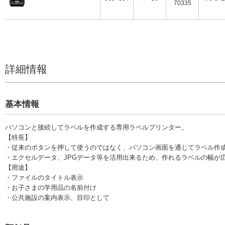
極細の4mm幅はCDやDVDのケースに、広幅の
70335
36mm幅は公共表示にと最適なサイズが選べま
す。多彩なバリエーションを誇る機能性ラベル
の使い分けで、さらに活用シーンが広がりま
す。
詳細情報
基本情報
※
印刷速度1.7倍
、動作音は1/2
※
従来機と比べ印刷速度が最大で約1.7倍
になり、印刷にかかる時間が大幅に
改善して、大量のラベル作成もスピーディーに。さらにカッター動作音も約半
パソコンと接続してラベルを作成する専用ラベルプリンター。
せず作業ができます。
【特長】
※18mmテープ使用時（キングジム社比）
・従来のボタンを押して使うのではなく、パソコン画面を通じてラベル作
※最大印刷速度35mm/秒（4～18mm幅テープ使用時）
・エクセルデータ、JPGデータ等を活用出来るため、作れるラベルの幅が
【用途】
テープエンド検出&印刷再開機能
・ファイルのタイトル表示
テープの終わりを自動で検出。連続印刷時にテープがなくなった場合でも、テ
・お子さまの学用品の名前付け
すぐに印刷を再開できます。
・公共施設の案内表示、目印として
「ハーフカット機能付きオートカッター」搭載
印刷したラベルを自動的にカットする「オートカッター」を搭載。「ハーフカ
にスリットを入れることで、裏紙をはがしやすくし、大量印刷時に力を発揮し