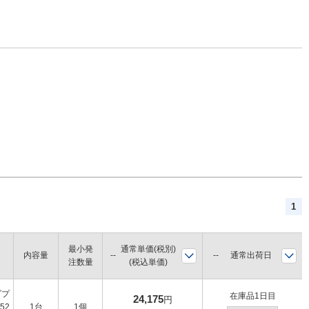
1
最小発
通常単価(税別)
内容量
通常出荷日
注数量
(税込単価)
ダプ
在庫品1日目
24,175
円
52
1台
1個