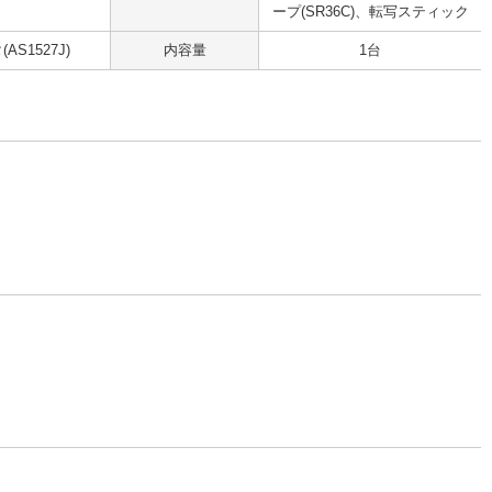
ープ(SR36C)、転写スティック
AS1527J)
内容量
1台