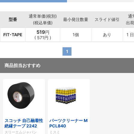
通常単価(税別)
通
型番
最小発注数量
スライド値引
(税込単価)
出
519
円
FIT-TAPE
1個
あり
1
日
(
571円
)
1
商品担当おすすめ
スコッチ 自己融着性
パーツクリーナー M
絶縁テープ 2242
PCL840
スリーエムジャパン
ミスミ