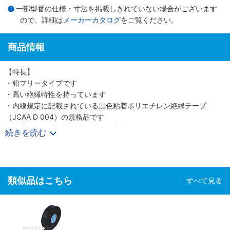
一部型番の仕様・寸法を掲載しきれていない場合がございます
ので、詳細は
メーカーカタログ
をご覧ください。
商品情報
【特長】
・鉛フリータイプです
・高い絶縁特性を持っています
・内線規定に記載されている黒色粘着ポリエチレン絶縁テープ
（JCAA D 004）の規格品です
・低温化でも柔軟性を失わず、作業性に優れています
続きを読む
・耐オゾン亀裂、耐老化性をもち、耐候性に優れています
【用途】
・ゴム・プラスチック絶縁電線の接続および端末処理部の絶縁・保
護用
類似品はこちら
すべて見る