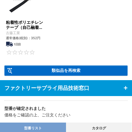
粘着性ポリエチレン
テープ（自己融着性
絶縁テープ） H-
古藤工業
520
通常価格(税別)：
352円
1日目
0
類似品を再検索
ファクトリーサプライ用品技術窓口
型番が確定されました
価格をご確認の上、ご注文ください
型番リスト
カタログ