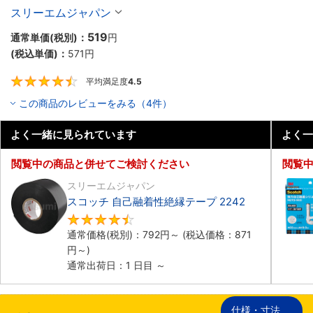
スリーエムジャパン
519
通常単価(税別)：
円
(税込単価)：
571円
平均満足度
4.5
4.5
この商品のレビューをみる（4件）
よく一緒に見られています
よく一
閲覧中の商品と併せてご検討ください
閲覧
スリーエムジャパン
スコッチ 自己融着性絶縁テープ 2242
4.7
通常価格(税別)：
792円
～
(税込価格：
871
円
～)
通常出荷日：1 日目 ～
仕様・寸法
