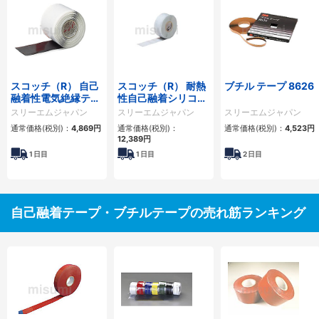
スコッチ（R） 自己
スコッチ（R） 耐熱
ブチル テープ 8626
融着性電気絶縁テー
性自己融着シリコー
プ ラバーマスチック
ンテープ
スリーエムジャパン
スリーエムジャパン
スリーエムジャパン
2228 黒色
通常価格(税別)：
4,869円
通常価格(税別)：
通常価格(税別)：
4,523円
12,389円
1
日目
1
日目
2
日目
自己融着テープ・ブチルテープの売れ筋ランキング