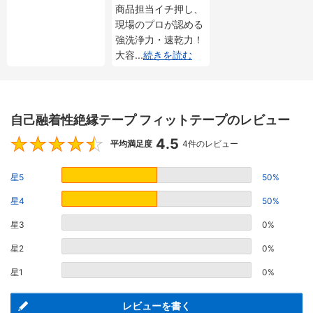
商品担当イチ押し、
現場のプロが認める
強洗浄力・速乾力！
大容
...
続きを読む
自己融着性絶縁テープ フィットテープのレビュー
4.5
4.5
平均満足度
4件のレビュー
星5
50%
星4
50%
星3
0%
星2
0%
星1
0%
レビューを書く