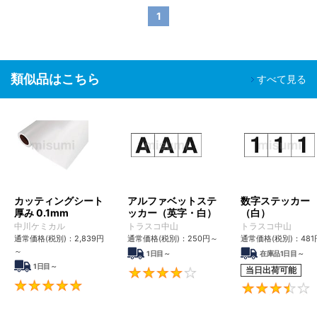
1
類似品はこちら
すべて見る
カッティングシート
アルファベットステ
数字ステッカー
厚み 0.1mm
ッカー（英字・白）
（白）
中川ケミカル
トラスコ中山
トラスコ中山
通常価格(税別)：
2,839円
通常価格(税別)：
250円
～
通常価格(税別)：
481
～
1日目～
在庫品1日目～
1日目～
当日出荷可能
4
5