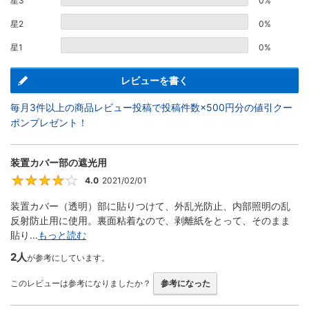
星3
0%
星2
0%
星1
0%
レビューを書く
毎月3件以上の商品レビュー投稿で投稿件数×500円分の値引クー
ポンプレゼント！
装置カバー部の遮光用
4.0
2021/02/01
4
装置カバー（透明）部に貼りつけて、外乱光防止、内部照明の乱
反射防止用に使用。裏面粘着なので、剥離紙をとって、そのまま
貼り...
もっと読む
2人
が参考にしています。
このレビューは参考になりましたか？
参考になった