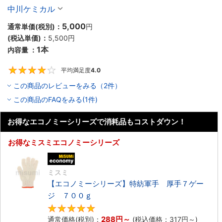
ー）
中川ケミカル
5,000
通常単価(税別)：
円
(税込単価)：
5,500円
1本
内容量 ：
平均満足度
4.0
4
この商品のレビューをみる（2件）
この商品のFAQをみる(1件)
お得なエコノミーシリーズで消耗品もコストダウン！
お得なミスミエコノミーシリーズ
エコノミー品
ミスミ
【エコノミーシリーズ】特紡軍手 厚手７ゲー
ジ ７００ｇ
5
288円
～
通常価格(税別)：
(税込価格：
317円
～)