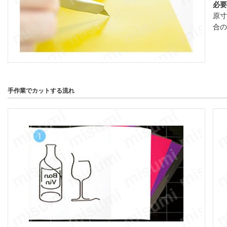
必要
原寸
合の
手作業でカットする流れ