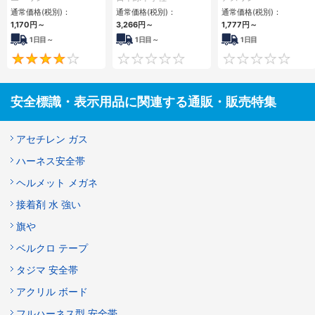
れるな」
通常価格(税別)：
通常価格(税別)：
通常価格(税別)：
1,170円
～
3,266円
～
1,777円
～
1日目～
1日目～
1日目
4.3
0
安全標識・表示用品に関連する通販・販売特集
アセチレン ガス
ハーネス安全帯
ヘルメット メガネ
接着剤 水 強い
旗や
ベルクロ テープ
タジマ 安全帯
アクリル ボード
フルハーネス型 安全帯