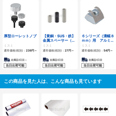
厚型ローレットノブ
【黄銅・SUS・鉄】
６シリーズ（溝幅８
金属スペーサー（小
ｍｍ）用 アルミフ
径六角支柱） 両端め
レーム用後入れ短め
ミスミ
ミスミ
ミスミ
ねじ
ナット
通常価格(税別)：
239円
～
通常価格(税別)：
27円
～
通常価格(税別)：
54円
～
在庫品1日目～
在庫品1日目
在庫品1日目
当日出荷可能
当日出荷可能
当日出荷可能
この商品を見た人は、こんな商品も見ています