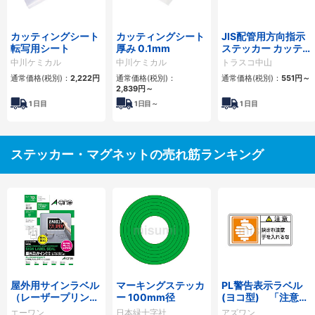
カッティングシート
カッティングシート
JIS配管用方向指示
転写用シート
厚み 0.1mm
ステッカー カッティ
ング文字タイプ
中川ケミカル
中川ケミカル
トラスコ中山
通常価格(税別)：
2,222円
通常価格(税別)：
通常価格(税別)：
551円
～
2,839円
～
1
日目
1
日目～
1
日目
ステッカー・マグネットの売れ筋ランキング
屋外用サインラベル
マーキングステッカ
PL警告表示ラベル
（レーザープリンタ
ー 100mm径
(ヨコ型) 「注意
用） サインラベル
挟まれ注意 手を入
エーワン
日本緑十字社
アズワン