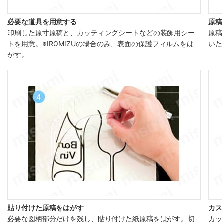
必要な道具を用意する
原稿
印刷した原寸原稿と、カッティングシートなどの装飾用シー
原稿
トを用意。※IROMIZUの場合のみ、表面の保護フィルムをは
いた
がす。
貼り付けた原稿をはがす
カス
必要な図柄部分だけを残し、貼り付けた紙原稿をはがす。切
カッ