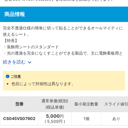
商品情報
完全不透過仕様の簡単に切って貼ることができるオールマイティに
使えるシート。
【特長】
・装飾用シートのスタンダード
・光の透過を完全になくすことができる製品で、主に電飾看板用と
して使用されています
続きを読む
・ガラスに対して再剥離系ののりを使用
・屋内、屋外短期用に
ご注意
・簡単に切って貼ることができるオールマイティに使えるシート
色目によって対候性は異なります。
・社名板、展示会装飾、ガラス装飾などさまざまな用途に使用可能
・光を透過しないため、暗室、遮光などに
【用途】
通常単価(税別)
・容易に暗室が作れる
型番
最小発注数量
スライド値
(税込単価)
・内照式サインの抜き文字として
5,000
円
CS045VS07902
1個
あり
(
5,500円
)