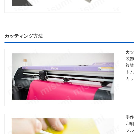
カッティング方法
カッ
装飾
複雑
トム
カッ
手作
印刷
プル