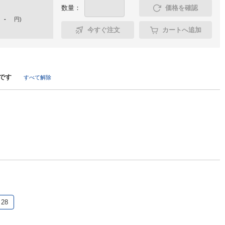
数量：
価格を確認
-
円
)
今すぐ注文
カートへ追加
です
すべて解除
28