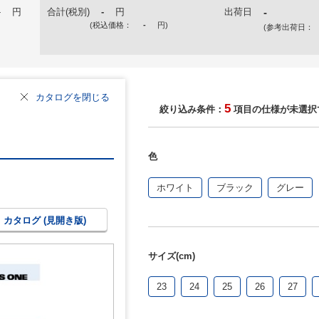
-
円
合計(税別)
-
円
出荷日
-
(税込価格：
-
円
)
(参考出荷日：
カタログを閉じる
5
絞り込み条件：
項目の仕様が未選択
色
ホワイト
ブラック
グレー
カタログ (見開き版)
サイズ(cm)
23
24
25
26
27