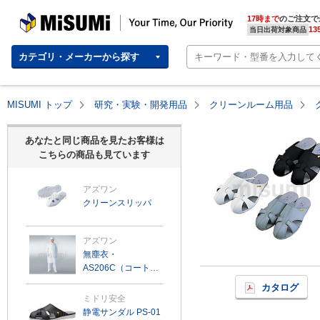
MISUMI | Your Time, Our Priority
17時まで
のご注文で
13
当日出荷対象商品
カテゴリ・メーカーから探す
MISUMI トップ
研究・実験・開発用品
クリーンルーム用品
あなたと同じ商品を見たお客様は
こちらの商品も見ています
アズワン
クリーンスリッパ
アズワン
無塵衣・
AS206C（コート男
女兼用）
カタログ
ミドリ安全
静電サンダル PS-01