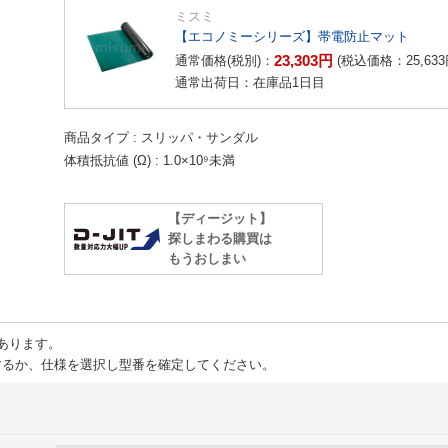
ミスミ
【エコノミーシリーズ】帯電防止マット
23,303
円
通常価格(税別)：
(税込価格：
25,633
通常出荷日：在庫品1日目
商品タイプ
スリッパ・サンダル
体積抵抗値 (Ω)
1.0×10⁹未満
【ディージット】
探しまわる購買は
もうおしまい
あります。
るか、仕様を選択し型番を確定してください。