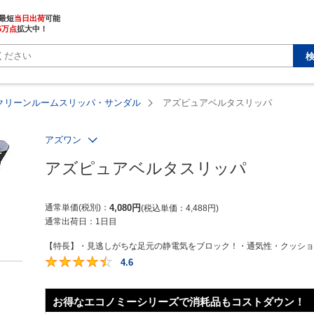
最短
当日出荷
5万点
拡大中！
クリーンルームスリッパ・サンダル
アズピュアベルタスリッパ
アズワン
アズピュアベルタスリッパ
通常単価(税別)
4,080
円
税込単価
4,488
円
通常出荷日：
1日目
【特長】・見逃しがちな足元の静電気をブロック！・通気性・クッション
4.6
4.6
お得なエコノミーシリーズで消耗品もコストダウン！