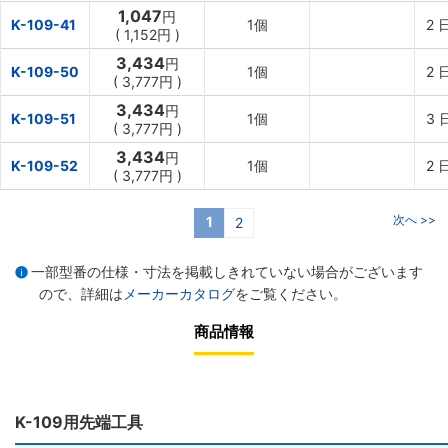
1,047
円
K-109-41
1個
2
(
1,152円
)
3,434
円
K-109-50
1個
2
(
3,777円
)
3,434
円
K-109-51
1個
3
(
3,777円
)
3,434
円
K-109-52
1個
2
(
3,777円
)
次へ >>
1
2
一部型番の仕様・寸法を掲載しきれていない場合がございます
ので、詳細は
メーカーカタログ
をご覧ください。
商品情報
K-109用先端工具