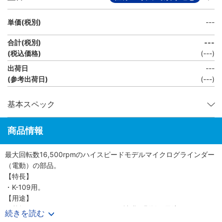
単価(税別)
---
合計(税別)
---
(税込価格)
(
---
)
出荷日
---
(参考出荷日)
(---)
基本スペック
商品情報
最大回転数16,500rpmのハイスピードモデルマイクログラインダー
（電動）の部品。
【特長】
・K-109用。
【用途】
・基板パターンのカットや、レジスト被膜の剥離に最適。
続きを読む
・ビット交換で、穴あけ、バリ取り、切削加工、サビ落としにも便