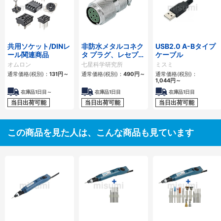
共用ソケット/DINレ
非防水メタルコネク
USB2.0 A-Bタイプ
ール関連商品
タ プラグ、レセプタ
ケーブル
クル、アダプタ
オムロン
七星科学研究所
ミスミ
NCSシリーズ
通常価格(税別)：
131円
～
通常価格(税別)：
490円
～
通常価格(税別)：
1,044円
～
在庫品1日目～
在庫品1日目
在庫品1日目
当日出荷可能
当日出荷可能
当日出荷可能
この商品を見た人は、こんな商品も見ています