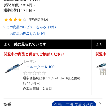
(税込単価)：
814円
～
通常出荷日：
2
日目～
平均満足度
4.0
4
この商品のレビューをみる（1件）
この商品のFAQをみる(1件)
よく一緒に見られています
よく一
閲覧中の商品と併せてご検討ください
閲覧
ホーザン
ミニルーター K-109
0
通常価格(税別)：
11,924円
～
(税込価格：
13,116円
～)
通常出荷日：2 日目
型番
仕様・寸法 で絞り込む