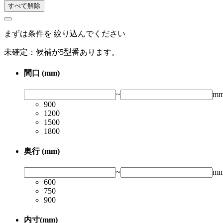
すべて解除
まずは条件を 絞り込んでください
未確定：候補が
5
型番あります。
間口 (mm)
~
m
900
1200
1500
1800
奥行 (mm)
~
m
600
750
900
内寸(mm)