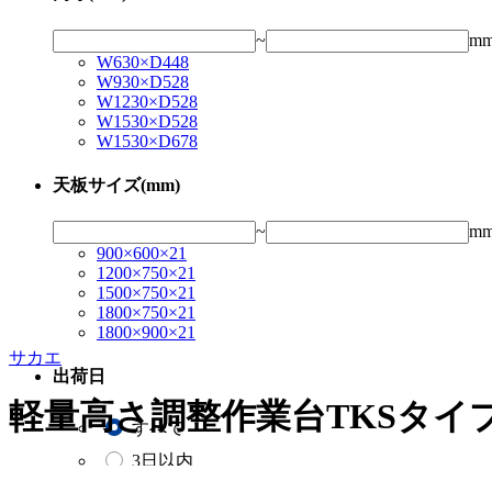
~
m
W630×D448
W930×D528
W1230×D528
W1530×D528
W1530×D678
天板サイズ(mm)
~
m
900×600×21
1200×750×21
1500×750×21
1800×750×21
1800×900×21
サカエ
出荷日
軽量高さ調整作業台TKSタイ
すべて
3日以内