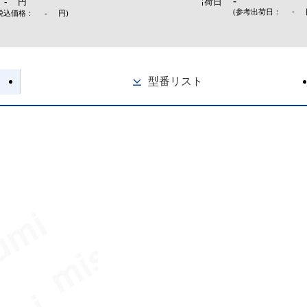
-
-
円
出荷日
-
(参考出荷日：
税込価格：
-
円
)
型番リスト