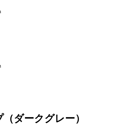
m
m
プ（ダークグレー）