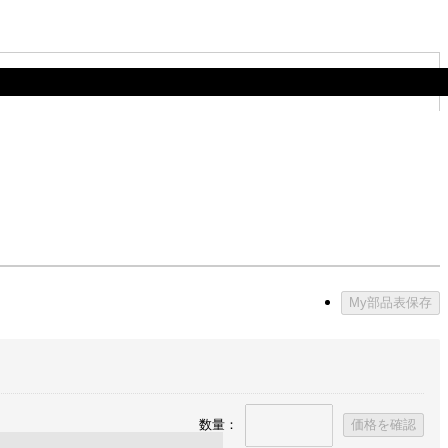
My部品表保存
数量：
価格を確認