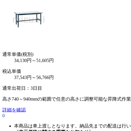
通常単価(税別)
34,130
円
～
51,605
円
税込単価
37,543
円
～
56,766
円
通常出荷日：
3日目
高さ740～940mmの範囲で任意の高さに調整可能な昇降式作
詳細を確認
0
本商品は車上渡しとなります。納品先までの配送は行い