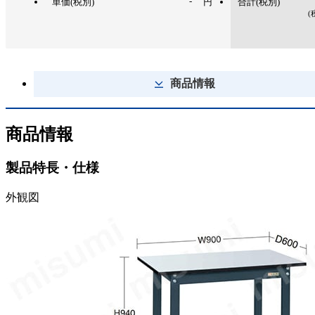
-
単価(税別)
円
合計(税別)
(
商品情報
商品情報
製品特長・仕様
外観図