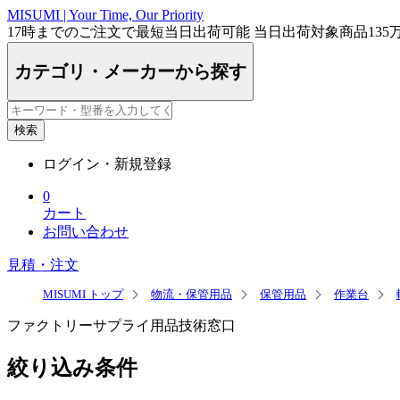
MISUMI | Your Time, Our Priority
17時まで
のご注文で最短
当日出荷
可能
当日出荷対象商品
135
カテゴリ・メーカーから探す
検索
ログイン・新規登録
0
カート
お問い合わせ
見積・注文
MISUMI トップ
物流・保管用品
保管用品
作業台
ファクトリーサプライ用品技術窓口
絞り込み条件