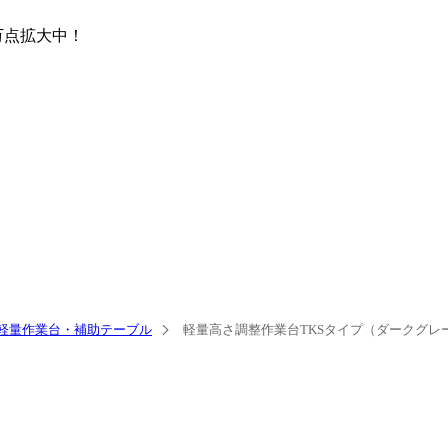
万点
拡大中！
軽量作業台・補助テーブル
軽量高さ調整作業台TKSタイプ（ダークグレ