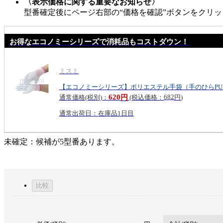
〈表示価格に関する重要なお知らせ〉
型番確定後にページ右部の“価格を確認”ボタンをクリ
お得なエコノミーシリーズで消耗品もコストダウン！
ミスミ
【エコノミーシリーズ】ポリエステル手袋（手のひらP
620
682
円
通常価格(税別)：
(税込価格：
円
)
通常出荷日：在庫品1日目
未確定：候補が
5
型番あります。
比較