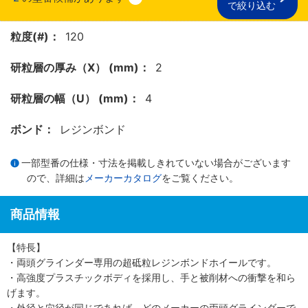
で絞り込む
粒度(#)：
120
研粒層の厚み（X） (mm)：
2
研粒層の幅（U） (mm)：
4
ボンド：
レジンボンド
一部型番の仕様・寸法を掲載しきれていない場合がございます
ので、詳細は
メーカーカタログ
をご覧ください。
商品情報
【特長】
・両頭グラインダー専用の超砥粒レジンボンドホイールです。
・高強度プラスチックボディを採用し、手と被削材への衝撃を和ら
げます。
・外径と穴径が同じであれば、どのメーカーの両頭グラインダーで