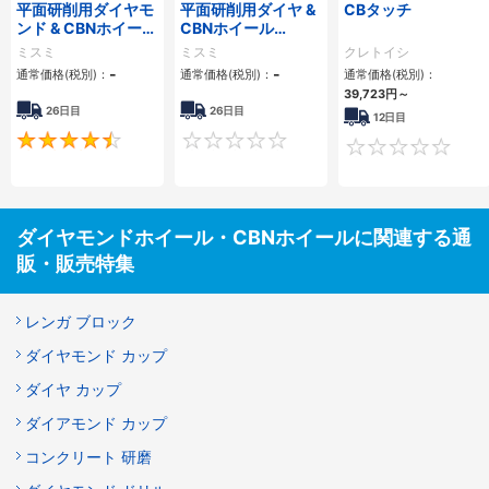
平面研削用ダイヤモ
平面研削用ダイヤ &
CBタッチ
ンド & CBNホイール
CBNホイール
1A1タイプ
3A1/14A1タイプ
ミスミ
ミスミ
クレトイシ
-
-
通常価格(税別)：
通常価格(税別)：
通常価格(税別)：
39,723円
～
26日目
26日目
12日目
4.5
0
ダイヤモンドホイール・CBNホイールに関連する通
販・販売特集
レンガ ブロック
ダイヤモンド カップ
ダイヤ カップ
ダイアモンド カップ
コンクリート 研磨