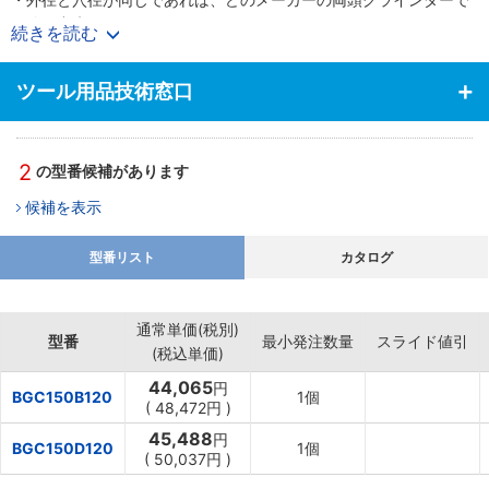
も使用出来ます。
続きを読む
・ダイヤモンドとCBNで砥粒層の色を分けているため工場内での識
別が容易です。
ツール用品技術窓口
2
の型番候補があります
候補を表示
型番リスト
カタログ
通常単価(税別)
型番
最小発注数量
スライド値引
(税込単価)
44,065
円
BGC150B120
1個
(
48,472円
)
45,488
円
BGC150D120
1個
(
50,037円
)