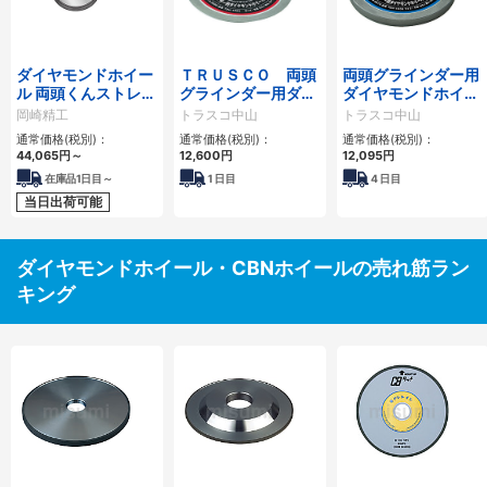
ダイヤモンドホイー
ＴＲＵＳＣＯ 両頭
両頭グラインダー用
ル 両頭くんストレー
グラインダー用ダイ
ダイヤモンドホイー
ト型
ヤモンドホイール
ル TDH-125S
岡崎精工
トラスコ中山
トラスコ中山
通常価格(税別)：
通常価格(税別)：
通常価格(税別)：
44,065円
～
12,600円
12,095円
在庫品1日目～
1
日目
4
日目
当日出荷可能
ダイヤモンドホイール・CBNホイールの売れ筋ラン
キング