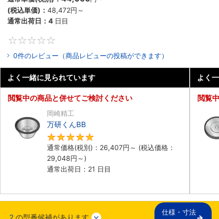
(税込単価)：
48,472円
～
通常出荷日：
4
日目
0
0件のレビュー（商品レビューの投稿ができます）
よく一緒に見られています
よく一
閲覧中の商品と併せてご検討ください
閲覧
岡崎精工
万研くんBB
5
通常価格(税別)：
26,407円
～
(税込価格：
29,048円
～)
通常出荷日：21 日目
仕様・寸法

2
の型番候補があります