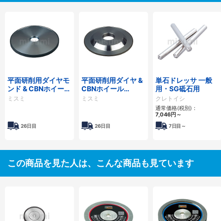
平面研削用ダイヤモ
平面研削用ダイヤ &
単石ドレッサ 一般
ンド & CBNホイール
CBNホイール
用・SG砥石用
1A1タイプ
3A1/14A1タイプ
ミスミ
ミスミ
クレトイシ
通常価格(税別)：
7,046円
～
26日目
26日目
7日目～
この商品を見た人は、こんな商品も見ています