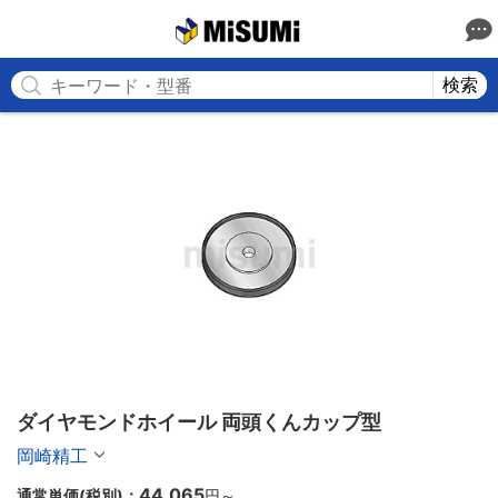
MISUMI
検索
ダイヤモンドホイール 両頭くんカップ型
岡崎精工
44,065
通常単価(税別)：
円
～