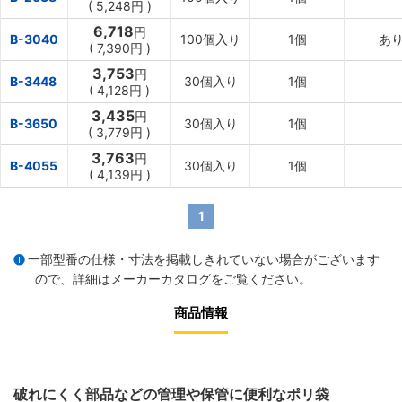
(
5,248円
)
6,718
円
B-3040
100個入り
1個
あ
(
7,390円
)
3,753
円
B-3448
30個入り
1個
(
4,128円
)
3,435
円
B-3650
30個入り
1個
(
3,779円
)
3,763
円
B-4055
30個入り
1個
(
4,139円
)
1
一部型番の仕様・寸法を掲載しきれていない場合がございます
ので、詳細は
メーカーカタログ
をご覧ください。
商品情報
破れにくく部品などの管理や保管に便利なポリ袋