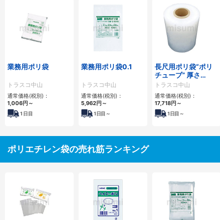
業務用ポリ袋
業務用ポリ袋0.1
長尺用ポリ袋“ポリ
チューブ” 厚さ
0.1mm
トラスコ中山
トラスコ中山
トラスコ中山
通常価格(税別)：
通常価格(税別)：
通常価格(税別)：
1,006円
～
5,962円
～
17,718円
～
1
日目
1
日目～
1
日目～
ポリエチレン袋の売れ筋ランキング