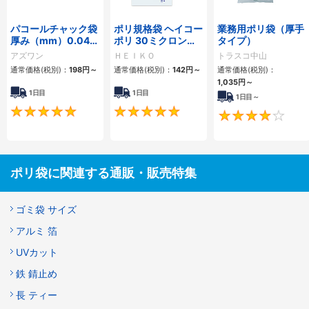
パコールチャック袋
ポリ規格袋 ヘイコー
業務用ポリ袋（厚手
厚み（mm）0.04／
ポリ 30ミクロン厚
タイプ）
0.08
紐なし
アズワン
ＨＥＩＫＯ
トラスコ中山
通常価格(税別)：
198円
～
通常価格(税別)：
142円
～
通常価格(税別)：
1,035円
～
1日目
1日目
1日目～
4.9
4.8
ポリ袋に関連する通販・販売特集
ゴミ袋 サイズ
アルミ 箔
UVカット
鉄 錆止め
長 ティー