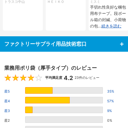
トラスコ中山
ＨＥＩＫＯ
ミスミ
手切れ性良好な梱包
用布テープ。段ボー
ル箱の封緘、小荷物
の包
...
続きを読む
ファクトリーサプライ用品技術窓口
業務用ポリ袋（厚手タイプ）のレビュー
4.2
4.2
平均満足度
23件のレビュー
星5
35%
星4
57%
星3
9%
星2
0%