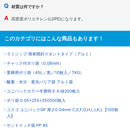
材質は何ですか？
高密度ポリエチレン(LDPE)になります。
このカテゴリにはこんな商品もあります！
ラミジップ 簡単開封スタンドタイプ（アルミ）
チャック付ポリ袋（0.06mm）
業務用ポリ袋（45L／黒／10枚入／TKG）
酸素・水分・遮光バリア袋 アルミ袋
ユニパックカラー半透明 E-4 緑200枚入
ポリ袋 0.05×255×350500枚入
コクゴ ユニパックGP 厚さ0.04mm C,E,F,G,H,I,J,K,L【100枚
入】
サンドイッチ袋 PP 85