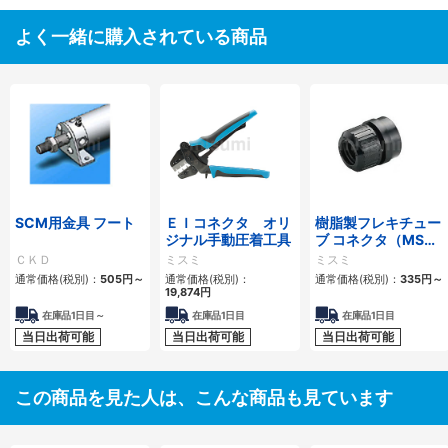
よく一緒に購入されている商品
SCM用金具 フート
ＥＩコネクタ オリ
樹脂製フレキチュー
ジナル手動圧着工具
ブ コネクタ（MSコ
ネクタ・PGネジ
ＣＫＤ
ミスミ
ミスミ
用）
通常価格(税別)：
505円
～
通常価格(税別)：
通常価格(税別)：
335円
～
19,874円
在庫品1日目～
在庫品1日目
在庫品1日目
当日出荷可能
当日出荷可能
当日出荷可能
この商品を見た人は、こんな商品も見ています