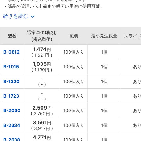
・部品の管理から出荷まで幅広い用途に使用可能。
【用途】
続きを読む
・部品の管理などの保管、管理。
通常単価(税別)
型番
包装
最小発注数量
スライ
(税込単価)
1,474
円
B-0812
100個入り
1個
(
1,621円
)
1,035
円
B-1015
100個入り
1個
あ
(
1,139円
)
-
B-1320
100個入り
1個
あ
(
-
)
-
B-1723
100個入り
1個
あ
(
-
)
2,509
円
B-2030
100個入り
1個
あ
(
2,760円
)
3,561
円
B-2334
100個入り
1個
あ
(
3,917円
)
4,771
円
B-2638
100個入り
1個