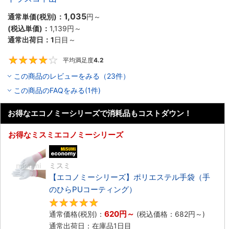
1,035
通常単価(税別)：
円
～
(税込単価)：
1,139円
～
通常出荷日：
1
日目～
平均満足度
4.2
4.2
この商品のレビューをみる（23件）
この商品のFAQをみる(1件)
お得なエコノミーシリーズで消耗品もコストダウン！
お得なミスミエコノミーシリーズ
エコノミー品
ミスミ
【エコノミーシリーズ】ポリエステル手袋（手
のひらPUコーティング）
4.8
620円
～
通常価格(税別)：
(税込価格：
682円
～)
通常出荷日：在庫品1日目