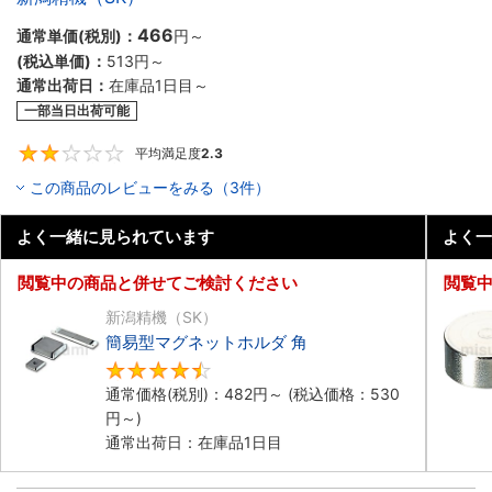
466
通常単価(税別)：
円
～
(税込単価)：
513円
～
通常出荷日：
在庫品1日目～
一部当日出荷可能
平均満足度
2.3
2.3
この商品のレビューをみる（3件）
よく一緒に見られています
よく一
閲覧中の商品と併せてご検討ください
閲覧
新潟精機（SK）
簡易型マグネットホルダ 角
4.5
通常価格(税別)：
482円
～
(税込価格：
530
円
～)
通常出荷日：在庫品1日目