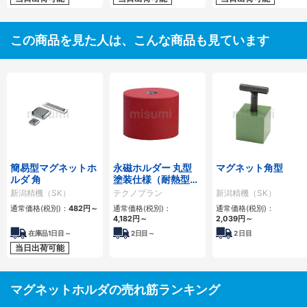
この商品を見た人は、こんな商品も見ています
簡易型マグネットホ
永磁ホルダー 丸型
マグネット角型
ルダ 角
塗装仕様（耐熱型）
CPH
新潟精機（SK）
テクノプラン
新潟精機（SK）
通常価格(税別)：
482円
～
通常価格(税別)：
通常価格(税別)：
4,182円
～
2,039円
～
在庫品1日目～
2
日目～
2
日目
当日出荷可能
マグネットホルダの売れ筋ランキング