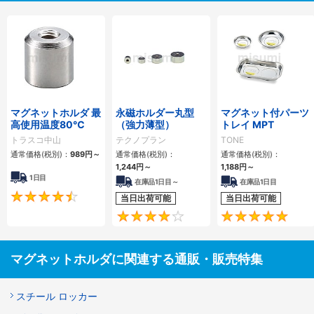
マグネットホルダ 最
永磁ホルダー丸型
マグネット付パーツ
高使用温度80℃
（強力薄型）
トレイ MPT
トラスコ中山
テクノプラン
TONE
通常価格(税別)：
989円
～
通常価格(税別)：
通常価格(税別)：
1,244円
～
1,188円
～
1日目
在庫品1日目～
在庫品1日目
4.7
当日出荷可能
当日出荷可能
4
マグネットホルダに関連する通販・販売特集
スチール ロッカー