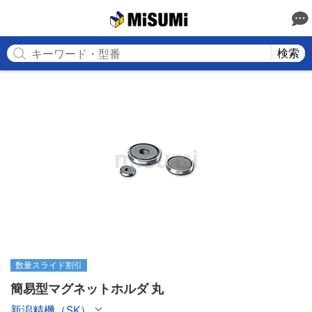
MISUMI
検索
数量スライド割引
簡易型マグネットホルダ 丸
新潟精機（SK）