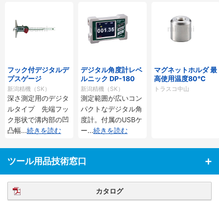
フック付デジタルデ
デジタル角度計レベ
マグネットホルダ 最
プスゲージ
ルニック DP-180
高使用温度80℃
新潟精機（SK）
新潟精機（SK）
トラスコ中山
深さ測定用のデジタ
測定範囲が広いコン
ルタイプ 先端フッ
パクトなデジタル角
ク形状で溝内部の凹
度計。付属のUSBケ
凸幅
...
続きを読む
ー
...
続きを読む
ツール用品技術窓口
カタログ