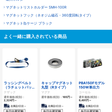
マグネットリストホルダー SMH-100R
マグネットフック（ネオジム磁石・360度回転タイプ）
マグネット缶ケージ ブラック
よく一緒に購入されている商品
ラッシングベルト
キャップマグネット
PBA150Fモデル
（ラチェットバック
丸型（Rタイプ）
150W単出力
ル式）
テザック
マグナ
コーセル
通常価格(税別)：
通常価格(税別)：
165円
～
通常価格(税別)：
2,324円
～
9,491円
～
在庫品1日目～
在庫品1日目～
在庫品1日目
当日出荷可能
当日出荷可能
当日出荷可能