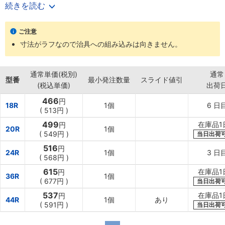
（20R、44R）
続きを読む
【用途】
・鉄板等への吸着、金型・治工具の吸着部品として及び図面、定規
ご注意
の押え等に利用可能。
寸法がラフなので治具への組み込みは向きません。
通常単価(税別)
通常
型番
最小発注数量
スライド値引
(税込単価)
出荷
466
円
18R
1個
6
日
(
513円
)
499
在庫品1
円
20R
1個
(
549円
)
当日出荷
516
円
24R
1個
3
日
(
568円
)
615
在庫品1
円
36R
1個
(
677円
)
当日出荷
537
在庫品1
円
44R
1個
あり
(
591円
)
当日出荷