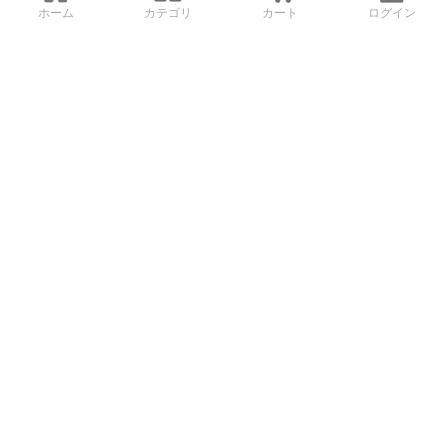
ホーム
カテゴリ
カート
ログイン
3Dデータから直接手配する