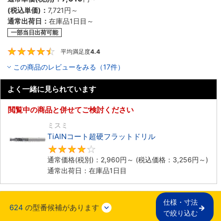
(税込単価)：
7,721円
～
通常出荷日：
在庫品1日目～
一部当日出荷可能
平均満足度
4.4
4.4
この商品のレビューをみる（17件）
よく一緒に見られています
閲覧中の商品と併せてご検討ください
ミスミ
TiAlNコート超硬フラットドリル
4
通常価格(税別)：
2,960円
～
(税込価格：
3,256円
～)
通常出荷日：在庫品1日目
仕様・寸法

624
の型番候補があります
で絞り込む