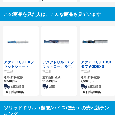
この商品を見た人は、こんな商品も見ています
アクアドリルEXフ
アクアドリル EX フ
アクアドリル EXス
ラットショート
ラットコーナ R付き
タブ AQDEXS
AQDEXZ-R
不二越
不二越
不二越
通常価格(税別)：
通常価格(税別)：
通常価格(税別)：
6,948円
～
10,849円
～
7,562円
～
在庫品1日目～
2
日目～
在庫品1日目～
当日出荷可能
当日出荷可能
ソリッドドリル（超硬/ハイス/ほか）の売れ筋ラン
キング