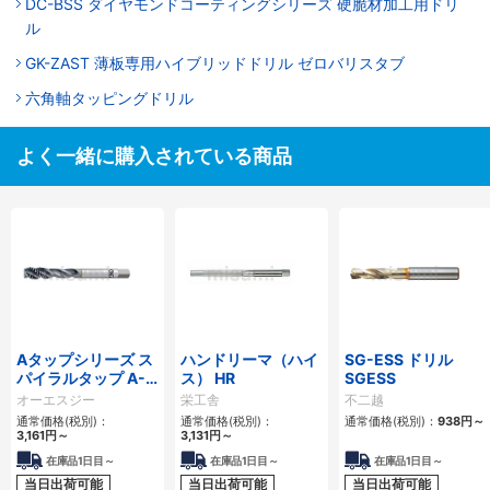
DC-BSS ダイヤモンドコーティングシリーズ 硬脆材加工用ドリ
ル
GK-ZAST 薄板専用ハイブリッドドリル ゼロバリスタブ
六角軸タッピングドリル
よく一緒に購入されている商品
Aタップシリーズ ス
ハンドリーマ（ハイ
SG-ESS ドリル
パイラルタップ A-
ス） HR
SGESS
SFT
オーエスジー
栄工舎
不二越
通常価格(税別)：
通常価格(税別)：
通常価格(税別)：
938円
～
3,161円
～
3,131円
～
在庫品1日目～
在庫品1日目～
在庫品1日目～
当日出荷可能
当日出荷可能
当日出荷可能