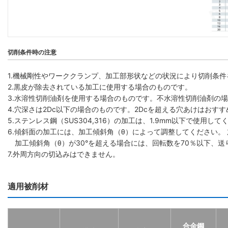
切削条件時の注意
1.機械剛性やワーククランプ、加工部形状などの状況により切削条
2.黒皮が除去されている加工に使用する場合のものです。
3.水溶性切削油剤を使用する場合のものです。不水溶性切削油剤の場
4.穴深さは2Dc以下の場合のものです。2Dcを超える穴あけはお
5.ステンレス鋼（SUS304,316）の加工は、1.9mm以下で使用して
6.傾斜面の加工には、加工傾斜角（θ）によって調整してください。 
加工傾斜角（θ）が30°を超える場合には、回転数を70％以下、送
7.外周方向の切込みはできません。
適用被削材
合金鋼