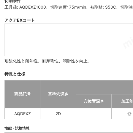
切削条件
工具径: AQDEXZ1000、切削速度: 75m/min、被削材: S50C、切
アクアEXコート
耐酸化性と耐熱性、耐摩耗性、潤滑性を向上。
特長と仕様
商品記号
基準穴深さ
穴位置深さ
加工
AQDEXZ
2D
-
◎
性能・試験情報