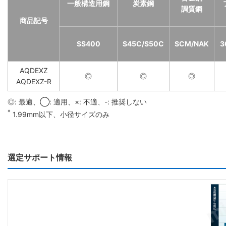
一般構造用鋼
炭素鋼
調質鋼
商品記号
SS400
S45C/S50C
SCM/NAK
3
AQDEXZ
◎
◎
◎
AQDEXZ-R
◎: 最適、◯: 適用、×: 不適、-: 推奨しない
*
1.99mm以下、小径サイズのみ
選定サポート情報