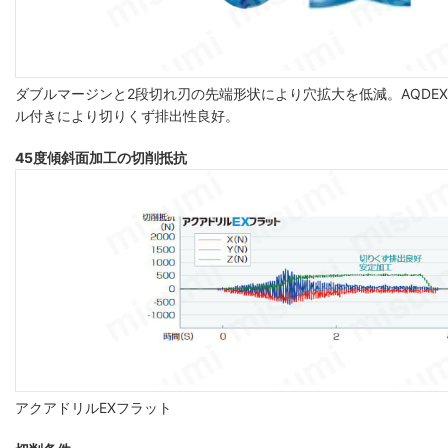
ダブルマージンと2段切れ刃の先端形状により穴拡大を低減。AQDEXZ
ル付きにより切りくず排出性良好。
45度傾斜面加工の切削抵抗
アクアドリルEXフラット