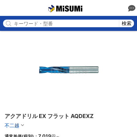
MISUMI
検索
アクアドリル EX フラット AQDEXZ
不二越
7,019
通常単価(税別)：
円
～