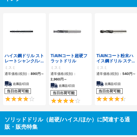
ハイス鋼ドリル スト
TiAlNコート超硬フ
TiAlNコート粉末ハ
レートシャンク/レ
ラットドリル
イス鋼ドリル ステン
ギュラー
レス加工用/エンド
ミスミ
ミスミ
ミスミ
ミルシャンク/スタ
通常価格(税別)：
890円
～
通常価格(税別)：
通常価格(税別)：
540円
～
ブ
2,960円
～
在庫品1日目
在庫品1日目
在庫品1日目
当日出荷可能
当日出荷可能
当日出荷可能
4.2
4
ソリッドドリル（超硬/ハイス/ほか）に関連する通
販・販売特集