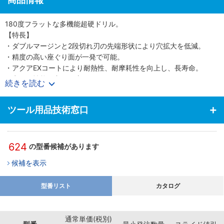
180度フラットな多機能超硬ドリル。
【特長】
・ダブルマージンと2段切れ刃の先端形状により穴拡大を低減。
・精度の高い座ぐり面が一発で可能。
・アクアEXコートにより耐熱性、耐摩耗性を向上し、長寿命。
・穴あけ性能が良好な座ぐり用ドリルです。
続きを読む
・傾斜面やタップ下穴加工に最適です。
【用途】
ツール用品技術窓口
・傾斜面座ぐり加工、偏心穴の矯正、薄板のバリレス加工など広範
な用途に対応可能。
624
の型番候補があります
候補を表示
型番リスト
カタログ
通常単価(税別)