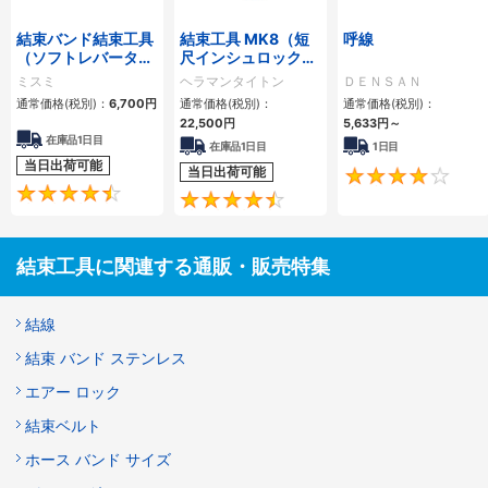
結束バンド結束工具
結束工具 MK8（短
呼線
（ソフトレバータイ
尺インシュロック用
プ）
／ダブルアクション
ミスミ
ヘラマンタイトン
ＤＥＮＳＡＮ
工具）
通常価格(税別)：
6,700円
通常価格(税別)：
通常価格(税別)：
22,500円
5,633円
～
在庫品1日目
在庫品1日目
1日目
当日出荷可能
当日出荷可能
4.7
4.7
結束工具に関連する通販・販売特集
結線
結束 バンド ステンレス
エアー ロック
結束ベルト
ホース バンド サイズ