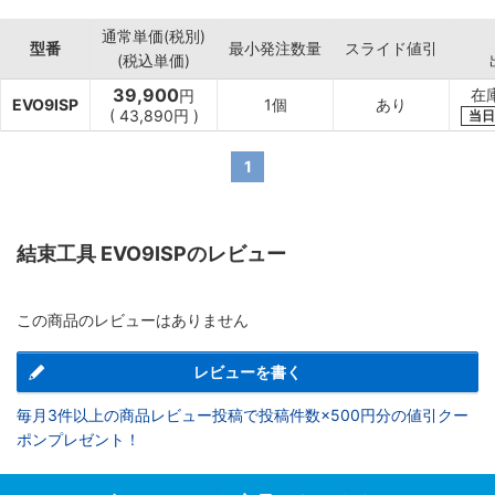
通常単価(税別)
型番
最小発注数量
スライド値引
(税込単価)
39,900
在
円
EVO9ISP
1個
あり
(
43,890円
)
当日
1
結束工具 EVO9ISPのレビュー
この商品のレビューはありません
レビューを書く
毎月3件以上の商品レビュー投稿で投稿件数×500円分の値引クー
ポンプレゼント！