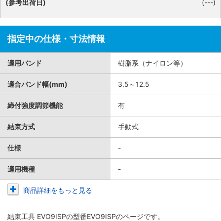
(参考出荷日)
(---)
指定中の仕様・寸法情報
適用バンド
樹脂系（ナイロン等）
適合バンド幅(mm)
3.5～12.5
締付強度調節機能
有
結束方式
手動式
仕様
-
適用機種
-
商品詳細をもっと見る
結束工具 EVO9ISP
の型番EVO9ISPのページです。