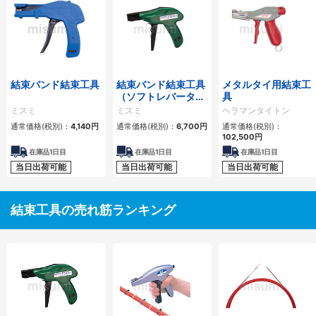
結束バンド結束工具
結束バンド結束工具
メタルタイ用結束工
（ソフトレバータイ
具
プ）
ミスミ
ミスミ
ヘラマンタイトン
通常価格(税別)：
4,140円
通常価格(税別)：
6,700円
通常価格(税別)：
102,500円
在庫品1日目
在庫品1日目
在庫品1日目
当日出荷可能
当日出荷可能
当日出荷可能
結束工具の売れ筋ランキング