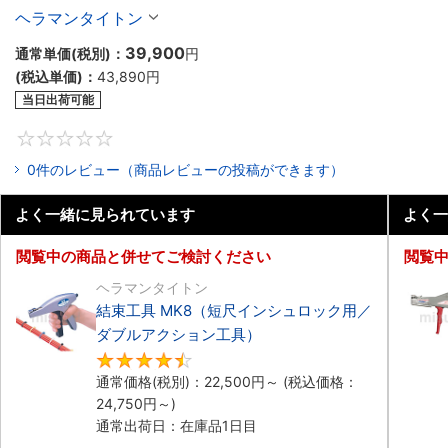
ヘラマンタイトン
39,900
通常単価(税別)：
円
(税込単価)：
43,890円
当日出荷可能
0
0件のレビュー（商品レビューの投稿ができます）
よく一緒に見られています
よく一
閲覧中の商品と併せてご検討ください
閲覧
ヘラマンタイトン
結束工具 MK8（短尺インシュロック用／
ダブルアクション工具）
4.7
通常価格(税別)：
22,500円
～
(税込価格：
24,750円
～)
通常出荷日：在庫品1日目