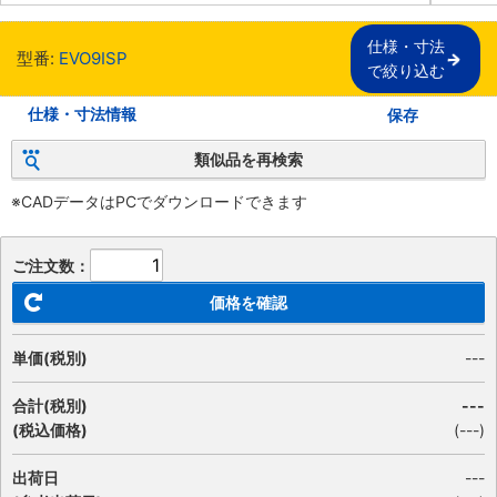
仕様・寸法

型番:
EVO9ISP
で絞り込む
仕様・寸法情報
保存
類似品を再検索
※CADデータはPCでダウンロードできます
ご注文数：
価格を確認
単価(税別)
---
合計(税別)
---
(税込価格)
(
---
)
出荷日
---