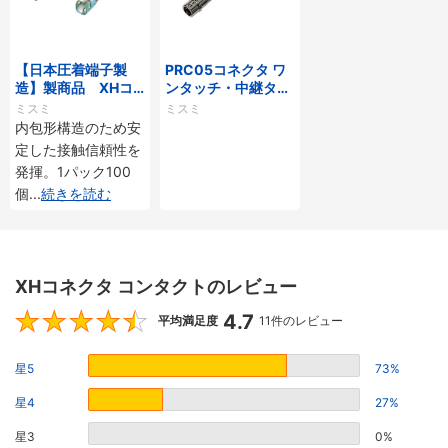
【日本圧着端子製
PRC05コネクタ ワ
造】製商品 XHコ
ンタッチ・中継タイ
ネクタ コンタクト
プ
ミスミ
ミスミ
内包形構造のため安
定した接触信頼性を
発揮。1パック100
個
...
続きを読む
XHコネクタ コンタクトのレビュー
4.7
4.7
平均満足度
11件のレビュー
星5
73%
星4
27%
星3
0%