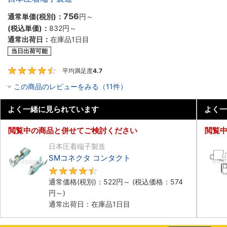
756
通常単価(税別)：
円
～
(税込単価)：
832円
～
通常出荷日：
在庫品1日目
当日出荷可能
平均満足度
4.7
4.7
この商品のレビューをみる（11件）
よく一緒に見られています
よく一
閲覧中の商品と併せてご検討ください
閲覧
日本圧着端子製造
SMコネクタ コンタクト
4.5
通常価格(税別)：
522円
～
(税込価格：
574
円
～)
通常出荷日：在庫品1日目