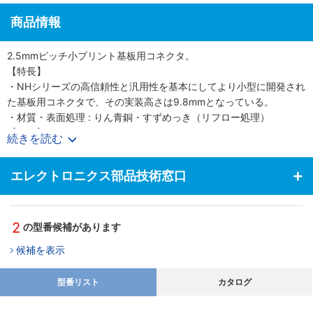
商品情報
2.5mmピッチ小プリント基板用コネクタ。
【特長】
・NHシリーズの高信頼性と汎用性を基本にしてより小型に開発され
た基板用コネクタで、その実装高さは9.8mmとなっている。
・材質・表面処理 : りん青銅・すずめっき（リフロー処理）
【用途】
続きを読む
・産業機器や制御盤等幅広く使用。
エレクトロニクス部品技術窓口
2
の型番候補があります
候補を表示
型番リスト
カタログ