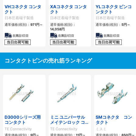
VHコネクタ コンタ
XAコネクタ コンタ
YLコネクタ ピンコ
クト
クト
ンタクト
日本圧着端子製造
日本圧着端子製造
日本圧着端子製造
通常価格(税別)：
971円
～
通常価格(税別)：
通常価格(税別)：
5円
～
14,058円
在庫品1日目
在庫品1日目
在庫品1日目
当日出荷可能
当日出荷可能
当日出荷可能
コンタクトピンの売れ筋ランキング
D3000シリーズ用
ミニ ユニバーサル
SMコネクタ コン
コンタクト
メイテンロック コネ
タクト
クタ
TE Connectivity
TE Connectivity
ミスミ
通常価格(税別)：
9円
～
通常価格(税別)：
11円
～
通常価格(税別)：
850円
～