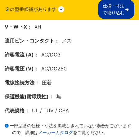
仕様・寸法

2
の型番候補があります
で絞り込む
V・W・X：
XH
適用ピン・コンタクト：
メス
許容電流 (A)：
AC/DC3
許容電圧 (V)：
AC/DC250
電線接続方法：
圧着
保護機能(耐環境性)：
無
代表規格：
UL / TUV / CSA
一部型番の仕様・寸法を掲載しきれていない場合がございます
ので、詳細は
メーカーカタログ
をご覧ください。