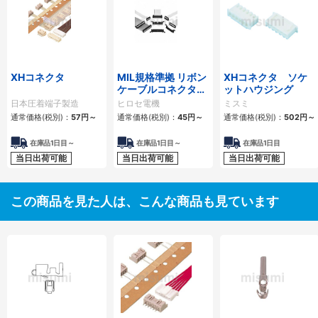
XHコネクタ
MIL規格準拠 リボン
XHコネクタ ソケ
ケーブルコネクタ
ットハウジング
HIF3Bシリーズ
日本圧着端子製造
ヒロセ電機
ミスミ
通常価格(税別)：
57円
～
通常価格(税別)：
45円
～
通常価格(税別)：
502円
～
在庫品1日目～
在庫品1日目～
在庫品1日目
当日出荷可能
当日出荷可能
当日出荷可能
この商品を見た人は、こんな商品も見ています