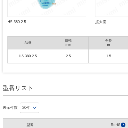
HS-380-2.5
拡大図
線幅
全長
品番
mm
m
HS-380-2.5
2.5
1.5
型番リスト
表示件数
型番
RoHS
?