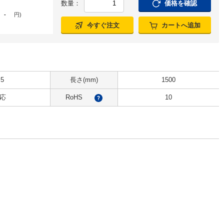
数量：
価格を確認
-
円
)
今すぐ注文
カートへ追加
.5
長さ(mm)
1500
応
RoHS
10
?