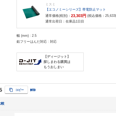
ミスミ
【エコノミーシリーズ】帯電防止マット
23,303
円
通常価格(税別)：
(税込価格：
25,633
通常出荷日：在庫品1日目
幅 (mm)
2.5
鉛フリーはんだ対応
対応
【ディージット】
探しまわる購買は
もうおしまい
5
コピー
解除
比較