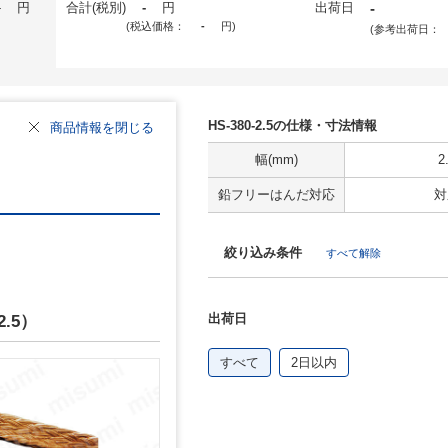
-
円
合計(税別)
-
円
出荷日
-
(税込価格：
-
円
)
(参考出荷日：
HS-380-2.5の仕様・寸法情報
商品情報を閉じる
幅(mm)
2
鉛フリーはんだ対応
対
絞り込み条件
すべて解除
出荷日
.5）
すべて
2日以内