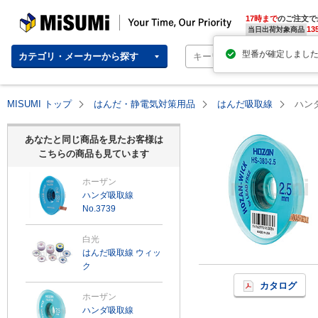
MISUMI | Your Time, Our Priority
17時まで
のご注文で
13
当日出荷対象商品
型番が確定しまし
カテゴリ・メーカーから探す
MISUMI トップ
はんだ・静電気対策用品
はんだ吸取線
ハンダ
あなたと同じ商品を見たお客様は
こちらの商品も見ています
ホーザン
ハンダ吸取線
No.3739
白光
はんだ吸取線 ウィッ
ク
カタログ
ホーザン
ハンダ吸取線