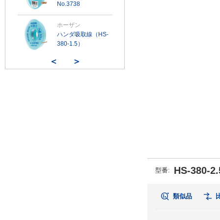
No.3738
ホーザン
ハンダ吸取線（HS-
380-1.5）
＜
＞
HS-380-2.
型番:
類似品