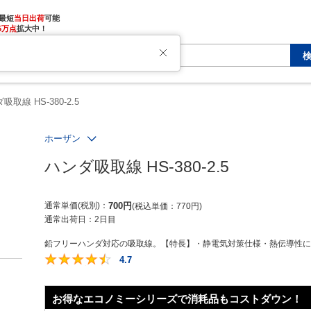
最短
当日出荷
5万点
拡大中！
た
吸取線 HS-380-2.5
ホーザン
ハンダ吸取線 HS-380-2.5
通常単価(税別)
700
円
税込単価
770
円
通常出荷日：
2日目
鉛フリーハンダ対応の吸取線。【特長】・静電気対策仕様・熱伝導性に優
4.7
4.7
お得なエコノミーシリーズで消耗品もコストダウン！