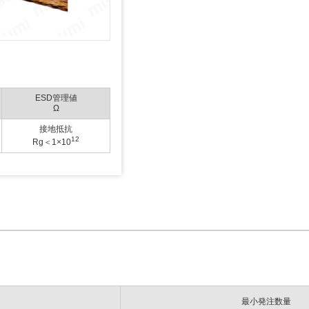
ESD管理値
Ω
接地抵抗
12
Rg＜1×10
最小発注数量