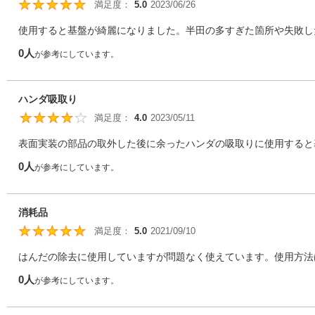
満足度：
5.0
2023/06/26
5
使用すると基盤が綺麗になりました。半田の多すぎた箇所や失敗し
0人
が参考にしています。
ハンダ吸取り
満足度：
4.0
2023/05/11
4
表面実装の部品の取外した後に余ったハンダの吸取りに使用すると
0人
が参考にしています。
消耗品
満足度：
5.0
2021/09/10
5
はんだの除去に使用していますが問題なく使えています。使用方法
0人
が参考にしています。