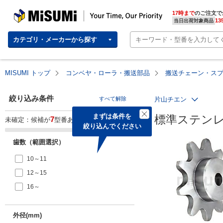
MISUMI | Your Time, Our Priority
17時まで
のご注文で
13
当日出荷対象商品
カテゴリ・メーカーから探す
MISUMI トップ
コンベヤ・ローラ・搬送部品
搬送チェーン・ス
絞り込み条件
すべて解除
片山チエン
まずは条件を

標準ステンレ
7
未確定：候補が
型番あります。
絞り込んでください
歯数（範囲選択）
10～11
12～15
16～
外径(mm)