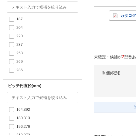
カタログ
187
204
220
237
253
7
未確定：候補が
型番あ
269
286
単価(税別)
ピッチ円直径(mm)
164.392
180.313
196.276
212.272