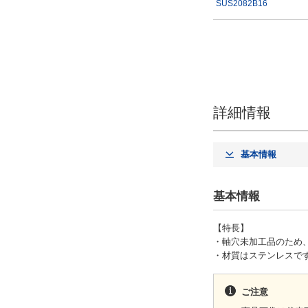
SUS2082B16
26
30
タイプ
SUS2082B
詳細情報
出荷日
基本情報
すべて
4日以内
基本情報
【特長】
・軸穴未加工品のため
・材質はステンレスで
ご注意