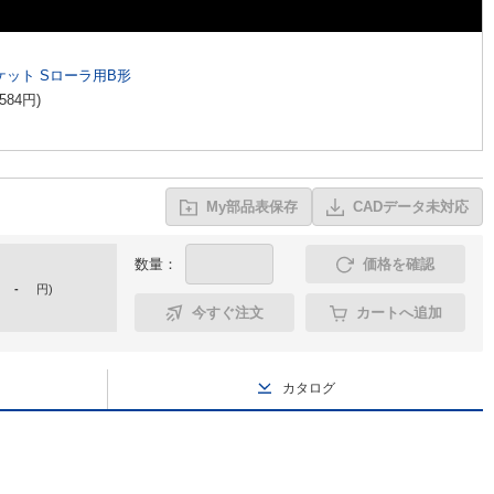
ケット Sローラ用B形
,584
円
)
My部品表保存
CADデータ未対応
数量：
価格を確認
-
円
)
今すぐ注文
カートへ追加
カタログ