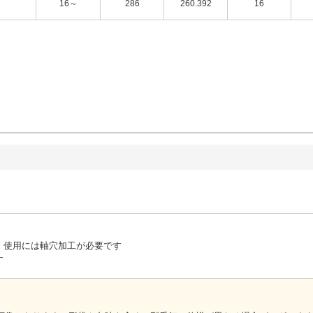
16～
286
260.392
16
、使用には軸穴加工が必要です
す