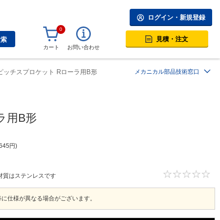
ログイン・新規登録
0
見積・注文
検索
カート
お問い合わせ
ピッチスプロケット Rローラ用B形
メカニカル部品技術窓口
ラ用B形
645
円
材質はステンレスです
毎に仕様が異なる場合がございます。