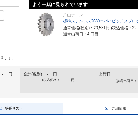
よく一緒に見られています
片山チエン
標準ステンレス2080ニバイピッチスプロ
通常価格(税別)：
20,531
円
(税込価格：
22
通常出荷日：4 日目
ります。
-
円
合計(税別)
-
円
出荷日
-
(税込価格：
-
円
)
(参考出荷日：
型番リスト
詳細情報