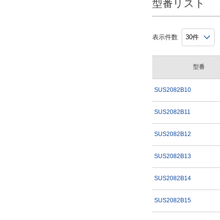
型番リスト
228.293
244.335
表示件数
260.392
歯数
型番
SUS2082B10
10
SUS2082B11
11
12
SUS2082B12
13
SUS2082B13
14
15
SUS2082B14
16
SUS2082B15
下穴径(mm)