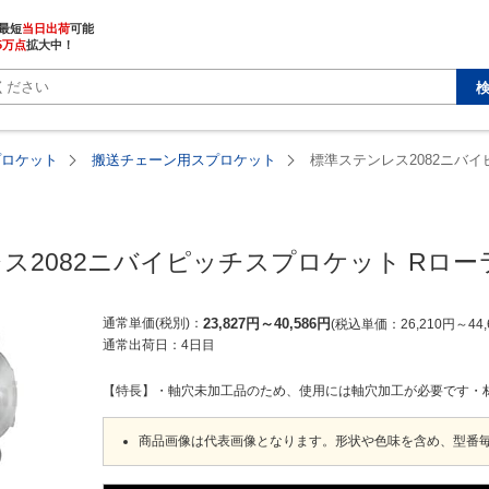
最短
当日出荷
5万点
拡大中！
プロケット
搬送チェーン用スプロケット
標準ステンレス2082ニバイ
ス2082ニバイピッチスプロケット Rロー
通常単価(税別)
23,827
円
～
40,586
円
税込単価
26,210
円
～
44,
通常出荷日：
4日目
【特長】・軸穴未加工品のため、使用には軸穴加工が必要です・
商品画像は代表画像となります。形状や色味を含め、型番