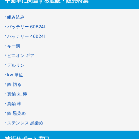
平歯車に関連する通販・販売特集
組み込み
バッテリー 60B24L
バッテリー 46b24l
キー溝
ピニオン ギア
デルリン
kw 単位
鉄 切る
真鍮 丸 棒
真鍮 棒
鉄 黒染め
ステンレス 黒染め
技術サポート窓口