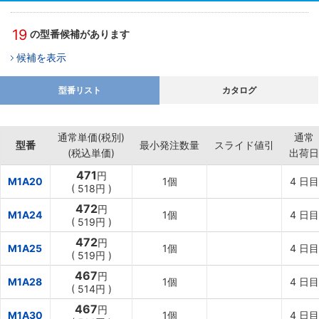
19
の型番候補があります
候補を表示
型番リスト
カタログ
通常単価(税別)
通常
型番
最小発注数量
スライド値引
(税込単価)
出荷日
471
円
M1A20
1個
4
日目
(
518円
)
472
円
M1A24
1個
4
日目
(
519円
)
472
円
M1A25
1個
4
日目
(
519円
)
467
円
M1A28
1個
4
日目
(
514円
)
467
円
M1A30
1個
4
日目