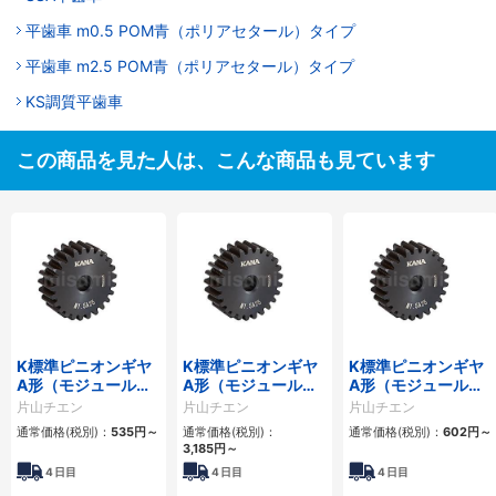
平歯車 m0.5 POM青（ポリアセタール）タイプ
平歯車 m2.5 POM青（ポリアセタール）タイプ
KS調質平歯車
この商品を見た人は、こんな商品も見ています
K標準ピニオンギヤ
K標準ピニオンギヤ
K標準ピニオンギヤ
A形（モジュール
A形（モジュール
A形（モジュール
1.5）並歯 圧力角
5）並歯 圧力角20°
2）並歯 圧力角20°
片山チエン
片山チエン
片山チエン
20°
通常価格(税別)：
535円
～
通常価格(税別)：
通常価格(税別)：
602円
～
3,185円
～
4
日目
4
日目
4
日目