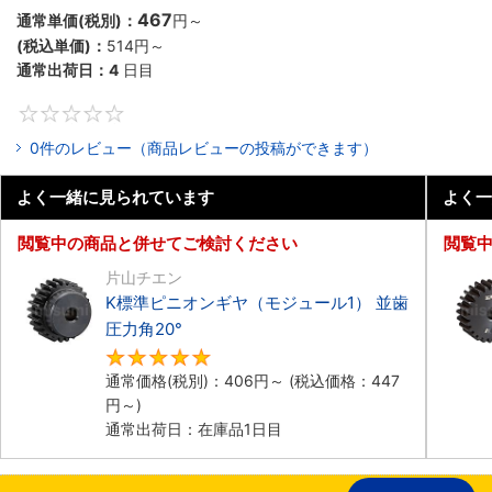
467
通常単価(税別)：
円
～
(税込単価)：
514円
～
通常出荷日：
4
日目
0
0件のレビュー（商品レビューの投稿ができます）
よく一緒に見られています
よく一
閲覧中の商品と併せてご検討ください
閲覧
片山チエン
K標準ピニオンギヤ（モジュール1） 並歯
圧力角20°
5
通常価格(税別)：
406円
～
(税込価格：
447
円
～)
通常出荷日：在庫品1日目