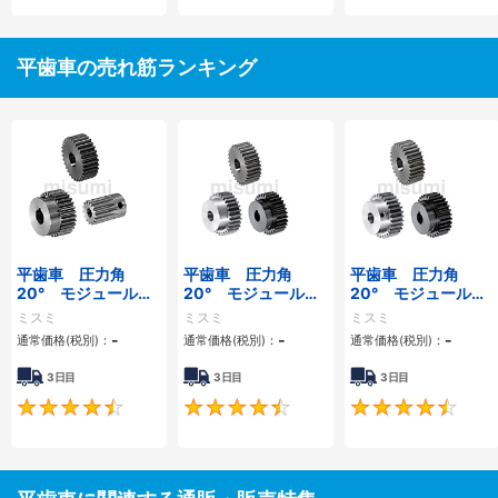
平歯車の売れ筋ランキング
平歯車 圧力角
平歯車 圧力角
平歯車 圧力角
20° モジュール
20° モジュール
20° モジュール
1.0 軸穴加工タイ
2.0 軸穴加工タイ
1.5 軸穴加工タイ
ミスミ
ミスミ
ミスミ
プ
プ
プ
-
-
-
通常価格(税別)：
通常価格(税別)：
通常価格(税別)：
3日目
3日目
3日目
4.7
4.5