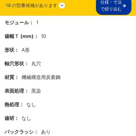
仕様・寸法

19
の型番候補があります
で絞り込む
モジュール：
1
歯幅Ｔ (mm)：
10
形状：
A形
軸穴形状：
丸穴
材質：
機械構造用炭素鋼
表面処理：
黒染
熱処理：
なし
歯研：
なし
バックラッシ：
あり