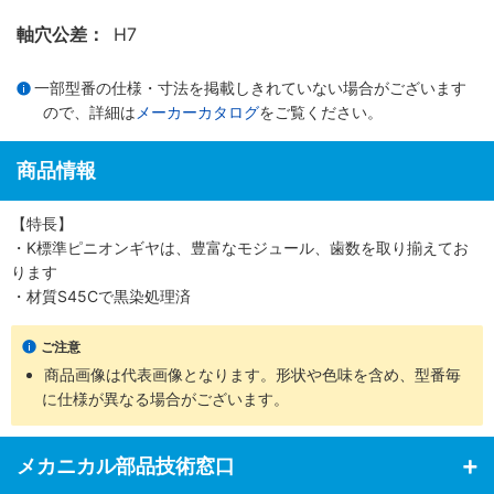
軸穴公差：
H7
一部型番の仕様・寸法を掲載しきれていない場合がございます
ので、詳細は
メーカーカタログ
をご覧ください。
商品情報
【特長】
・K標準ピニオンギヤは、豊富なモジュール、歯数を取り揃えてお
ります
・材質S45Cで黒染処理済
ご注意
商品画像は代表画像となります。形状や色味を含め、型番毎
に仕様が異なる場合がございます。
メカニカル部品技術窓口