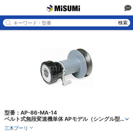
MISUMI
検索
型番：AP-86-MA-14

ベルト式無段変速機単体 APモデル（シングル型可
変ピッチプーリ）
三木プーリ