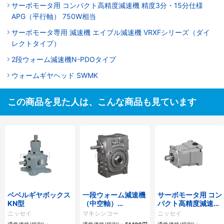
サーボモータ用 コンパクト高精度減速機 精度3分・15分仕様
APG（平行軸） 750W相当
サーボモータ専用 減速機 エイブル減速機 VRXFシリーズ（ダイ
レクトタイプ）
2段ウォーム減速機N-PDOタイプ
ウォームギヤヘッド SWMK
この商品を見た人は、こんな商品も見ています
ベベルギヤボックス
一段ウォーム減速機
サーボモータ用 コン
KN型
（中空軸）
パクト高精度減速機
AOW70C60
精度3分・15分仕様
ニッセイ
マキシンコー
ニッセイ
APG（平行軸）