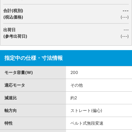
合計(税別)
---
(税込価格)
(
---
)
出荷日
---
(参考出荷日)
(---)
指定中の仕様・寸法情報
モータ容量(W)
200
適応モータ
その他
減速比
約2
軸方向
ストレート(偏心)
特性
ベルト式無段変速