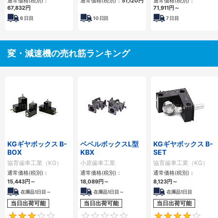
通常価格(税別)：
通常価格(税別)：
51,120円
通常価格(税別)：
3000W相当
67,832円
71,911円
～
6
日目
10
日目
7
日目
変・減速機の売れ筋ランキング
KGギヤボックス B-
ベベルボックスL型
KGギヤボックス B-
BOX
KBX
SET
協育歯車工業（KG）
小原歯車工業
協育歯車工業（KG）
通常価格(税別)：
通常価格(税別)：
通常価格(税別)：
15,443円
～
18,089円
～
8,123円
～
在庫品1日目～
在庫品1日目～
在庫品1日目
当日出荷可能
当日出荷可能
当日出荷可能
3
0