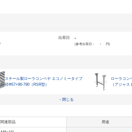
出荷日
-
)
(参考出荷日：
-
円
)
スチール製ローラコンベヤ エコノミータイプ
ローラコン
径Φ57×90-790（RSR型）
（アジャス
－閉じる
関連部品
用途