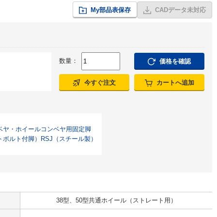
My部品表保存
CADデータ未対応
数量：
価格を確認
今すぐ注文
カートへ追加
ベヤ・ホイールコンベヤ用固定脚
トボルト付脚）RSJ（スチール製）
38型、50型共通ホイール（ストレート用）