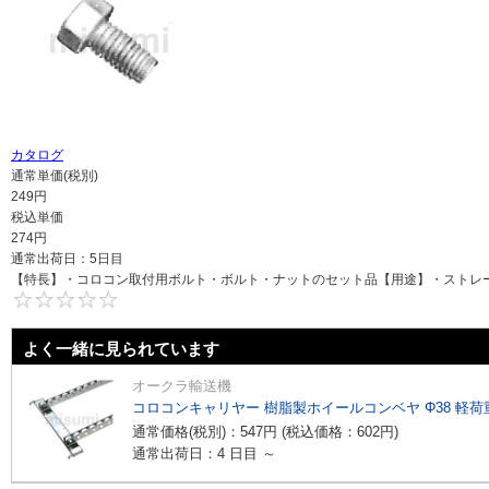
カタログ
通常単価(税別)
249
円
税込単価
274
円
通常出荷日：
5日目
【特長】・コロコン取付用ボルト・ボルト・ナットのセット品【用途】・ストレ
0
よく一緒に見られています
オークラ輸送機
コロコンキャリヤー 樹脂製ホイールコンベヤ Φ38 軽荷重
通常価格(税別)：
547
円
(税込価格：
602
円
)
通常出荷日：4 日目 ～