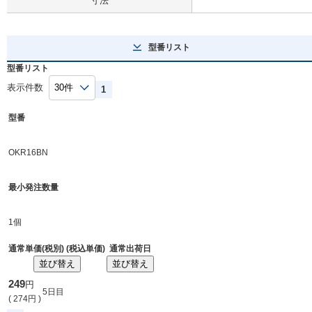
寸法
型番リスト
型番リスト
表示件数
1
型番
OKR16BN
最小発注数量
1個
通常単価(税別) (税込単価)
通常出荷日
並び替え
並び替え
249
円
5日目
(
274
円
)