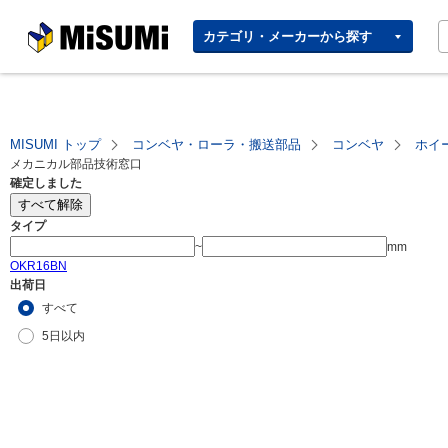
MISUMI | Your Time, Our
カテゴリ・メーカーから探す
Priority
MISUMI トップ
コンベヤ・ローラ・搬送部品
コンベヤ
ホイ
メカニカル部品技術窓口
確定しました
すべて解除
タイプ
~
mm
OKR16BN
出荷日
すべて
5日以内