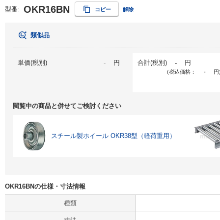
OKR16BN
型番:
コピー
解除
類似品
単価(税別)
-
円
合計(税別)
-
円
(税込価格：
-
円
閲覧中の商品と併せてご検討ください
スチール製ホイール OKR38型（軽荷重用）
OKR16BNの仕様・寸法情報
種類