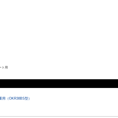
ート用
用（OKR38BS型）