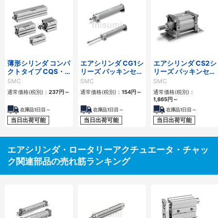
薄形シリンダ コンパ
エアシリンダ CG1シ
エアシリンダ CS2シ
クトタイプ CQS・
リーズ パッキンセッ
リーズ パッキンセッ
プラットホームシリ
ト
ト
SMC
SMC
SMC
ンダ CXT パッキン
通常価格(税別)：
237円
～
通常価格(税別)：
154円
～
通常価格(税別)：
セット
1,865円
～
在庫品1日目～
在庫品1日目～
在庫品1日目～
当日出荷可能
当日出荷可能
当日出荷可能
エアシリンダ・ロータリーアクチュエータ・チャッ
ク関連部品の売れ筋ランキング