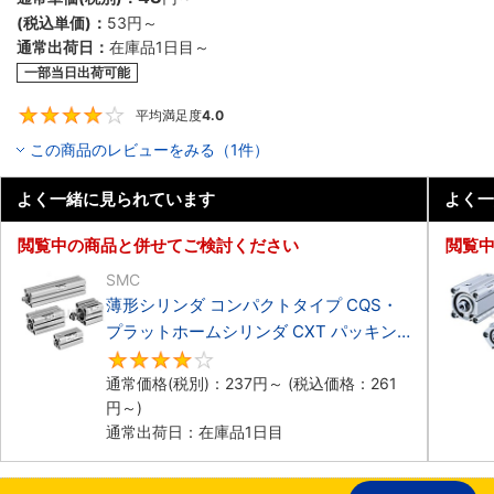
(税込単価)：
53円
～
通常出荷日：
在庫品1日目～
一部当日出荷可能
平均満足度
4.0
4
この商品のレビューをみる（1件）
よく一緒に見られています
よく一
閲覧中の商品と併せてご検討ください
閲覧
SMC
薄形シリンダ コンパクトタイプ CQS・
プラットホームシリンダ CXT パッキン
セット
4
通常価格(税別)：
237円
～
(税込価格：
261
円
～)
通常出荷日：在庫品1日目