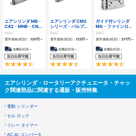
エアシリンダ MB・
エアシリンダ CM2
ガイド付シリンダ
CA2・MNB・CNA2
シリーズ・バルブ付
MG・ファインロッ
シリーズ パッキンセ
エアシリンダ CVシ
クシリンダ CLG1・
SMC
SMC
SMC
ット ロックユニット
リーズ パッキンセッ
ロック付シリンダ
通常価格(税別)：
120円
～
通常価格(税別)：
123円
～
通常価格(税別)：
217円
～
グリースパック
ト グリースパック
CNG パッキンセッ
ト
在庫品1日目～
在庫品1日目～
在庫品1日目～
当日出荷可能
当日出荷可能
当日出荷可能
4.7
4.5
エアシリンダ・ロータリーアクチュエータ・チャッ
ク関連部品に関連する通販・販売特集
電動 シリンダー
セル ロック
リレー タイマー
AC dc コンバータ