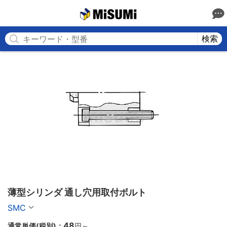
MISUMI
検索
薄型シリンダ 通し穴用取付ボルト
SMC
48
通常単価(税別)：
円
～