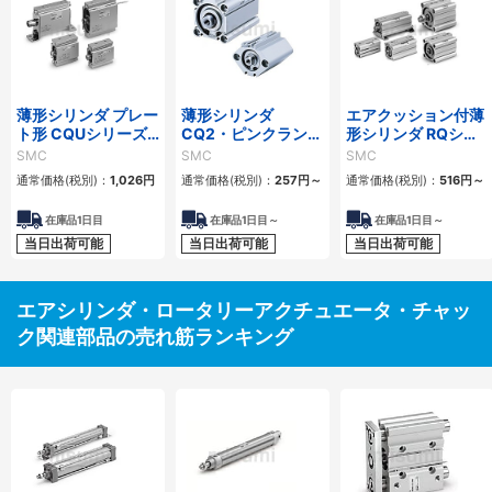
薄形シリンダ プレー
薄形シリンダ
エアクッション付薄
ト形 CQUシリーズ
CQ2・ピンクランプ
形シリンダ RQシリ
パッキンセット
シリンダ CKQ・バ
ーズ パッキンセット
SMC
SMC
SMC
ルブ付薄形シリンダ
通常価格(税別)：
1,026円
通常価格(税別)：
257円
～
通常価格(税別)：
516円
～
CVQ パッキンセッ
ト
在庫品1日目
在庫品1日目～
在庫品1日目～
当日出荷可能
当日出荷可能
当日出荷可能
エアシリンダ・ロータリーアクチュエータ・チャッ
ク関連部品の売れ筋ランキング