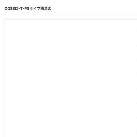
CQSB□-T-PSタイプ構造図