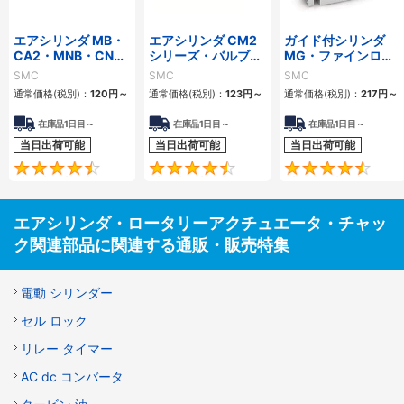
エアシリンダ MB・
エアシリンダ CM2
ガイド付シリンダ
CA2・MNB・CNA2
シリーズ・バルブ付
MG・ファインロッ
シリーズ パッキンセ
エアシリンダ CVシ
クシリンダ CLG1・
SMC
SMC
SMC
ット ロックユニット
リーズ パッキンセッ
ロック付シリンダ
通常価格(税別)：
120円
～
通常価格(税別)：
123円
～
通常価格(税別)：
217円
～
グリースパック
ト グリースパック
CNG パッキンセッ
ト
在庫品1日目～
在庫品1日目～
在庫品1日目～
当日出荷可能
当日出荷可能
当日出荷可能
4.7
4.5
エアシリンダ・ロータリーアクチュエータ・チャッ
ク関連部品に関連する通販・販売特集
電動 シリンダー
セル ロック
リレー タイマー
AC dc コンバータ