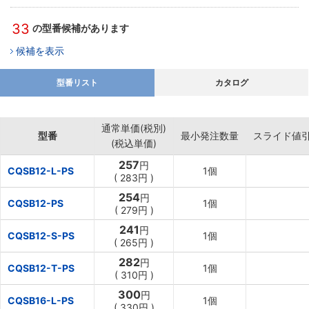
33
の型番候補があります
候補を表示
型番リスト
カタログ
通常単価(税別)
型番
最小発注数量
スライド値
(税込単価)
257
円
CQSB12-L-PS
1個
(
283円
)
254
円
CQSB12-PS
1個
(
279円
)
241
円
CQSB12-S-PS
1個
(
265円
)
282
円
CQSB12-T-PS
1個
(
310円
)
300
円
CQSB16-L-PS
1個
(
330円
)