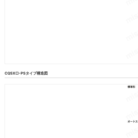
CQSX□-PSタイプ構造図