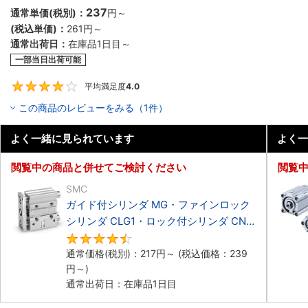
237
通常単価(税別)：
円
～
(税込単価)：
261円
～
通常出荷日：
在庫品1日目～
一部当日出荷可能
平均満足度
4.0
4
この商品のレビューをみる（1件）
よく一緒に見られています
よく一
閲覧中の商品と併せてご検討ください
閲覧
SMC
ガイド付シリンダ MG・ファインロック
シリンダ CLG1・ロック付シリンダ CNG
パッキンセット
4.7
通常価格(税別)：
217円
～
(税込価格：
239
円
～)
通常出荷日：在庫品1日目