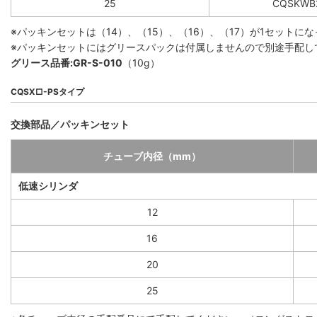
25
CQSKWB
※パッキンセットは（14）、（15）、（16）、（17）が1セット
※パッキンセットにはグリースパックは付属しませんので別途手配し
グリース品番:GR-S-010
（10g）
CQSX□-PSタイプ
交換部品／パッキンセット
チューブ内径（mm）
低速シリンダ
12
16
20
25