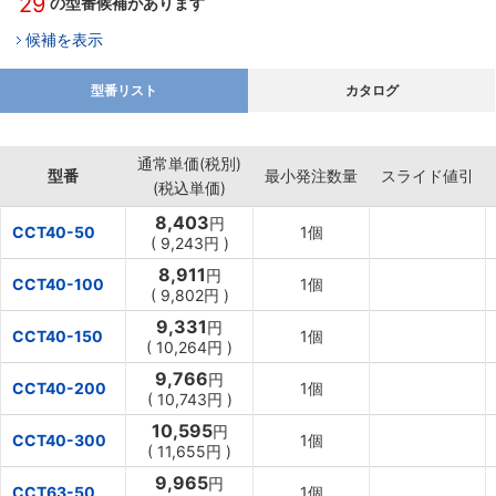
29
の型番候補があります
候補を表示
型番リスト
カタログ
通常単価(税別)
型番
最小発注数量
スライド値引
(税込単価)
8,403
円
CCT40-50
1個
(
9,243円
)
8,911
円
CCT40-100
1個
(
9,802円
)
9,331
円
CCT40-150
1個
(
10,264円
)
9,766
円
CCT40-200
1個
(
10,743円
)
10,595
円
CCT40-300
1個
(
11,655円
)
9,965
円
CCT63-50
1個