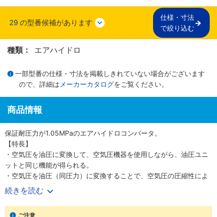
仕様・寸法

29
の型番候補があります
で絞り込む
種類：
エアハイドロ
一部型番の仕様・寸法を掲載しきれていない場合がございます
ので、詳細は
メーカーカタログ
をご覧ください。
商品情報
保証耐圧力が1.05MPaのエアハイドロコンバータ。
【特長】
・空気圧を油圧に変換して、空気圧機器を使用しながら、油圧ユニ
ットと同じ機能が得られる。
・空気圧を油圧（同圧力）に変換することで、空気圧の圧縮性によ
るシリンダの問題を解消。
続きを読む
・使用圧力：0～0.7MPa。
・周囲温度および使用流体温度：5～50℃。
ご注意