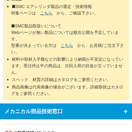
・使用流体：タービン油（40～100mm2/s）。
■SMC エアシリンダ製品の選定・技術情報
特集ページは
こちら
から、ご確認下さい。
■SMC製品取扱いについて
Webページが無い製品については順次公開を予定していま
す。
型番が決まっている方は
こちら
から、お見積/ご注文下さ
い。
材料や部材入手難などの影響により納期が不安定になってい
ます。受注停止中の商品は、次回入荷の目途が立っていませ
ん。
スペック、材質の詳細はカタログをご参照ください。
商品画像は代表画像の場合がございます。詳細形状はカタロ
グをご参照ください。
メカニカル部品技術窓口