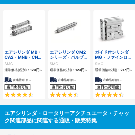
エアシリンダ MB・
エアシリンダ CM2
ガイド付シリンダ
CA2・MNB・CNA2
シリーズ・バルブ付
MG・ファインロッ
シリーズ パッキンセ
エアシリンダ CVシ
クシリンダ CLG1・
SMC
SMC
SMC
ット ロックユニット
リーズ パッキンセッ
ロック付シリンダ
通常価格(税別)：
120円
～
通常価格(税別)：
123円
～
通常価格(税別)：
217円
～
グリースパック
ト グリースパック
CNG パッキンセッ
ト
在庫品1日目～
在庫品1日目～
在庫品1日目～
当日出荷可能
当日出荷可能
当日出荷可能
4.7
4.5
エアシリンダ・ロータリーアクチュエータ・チャッ
ク関連部品に関連する通販・販売特集