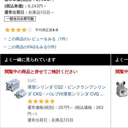
(税込単価)：
9,243円
～
通常出荷日：
在庫品1日目～
一部当日出荷可能
平均満足度
4.0
4
この商品のレビューをみる（1件）
この商品のFAQをみる(1件)
よく一緒に見られています
よく一
閲覧中の商品と併せてご検討ください
閲覧
SMC
薄形シリンダ CQ2・ピンクランプシリン
ダ CKQ・バルブ付薄形シリンダ CVQ パ
ッキンセット
5
通常価格(税別)：
257円
～
(税込価格：
283
円
～)
通常出荷日：在庫品1日目