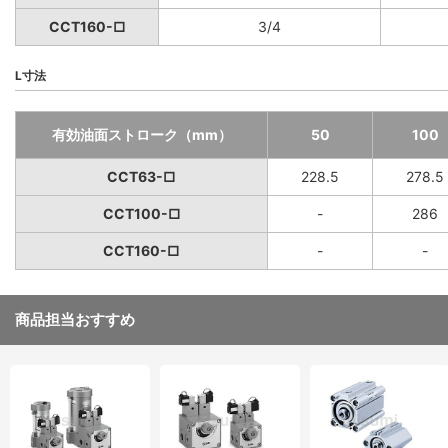
CCT160-□
3/4
L寸法
有効油面ストローク（mm）
50
100
CCT63-□
228.5
278.5
CCT100-□
-
286
CCT160-□
-
-
商品担当おすすめ