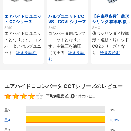
エアハイドロユニッ
バルブユニット CC
【在庫品多数】薄形
ト CCシリーズ
VS・CCVLシリーズ
シリンダ 標準形 複
動・片ロッド CQ2
SMC
SMC
SMC
シリーズ
エアハイドロユニッ
コンバータ用バルブ
薄形シリンダ／標準
トとなります。コン
ユニットとなりま
形：複動・片ロッド
バータとバルブユニ
す。空気圧を油圧
CQ2シリーズとな
ット
...
続きを読む
（同圧力
...
続きを読
り
...
続きを読む
む
エアハイドロコンバータ CCTシリーズのレビュー
4.0
4
平均満足度
1件のレビュー
星5
0%
星4
100%
星3
0%