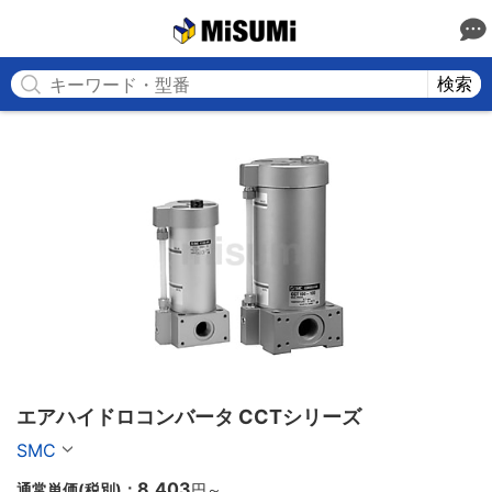
MISUMI
検索
エアハイドロコンバータ CCTシリーズ
SMC
8,403
通常単価(税別)：
円
～