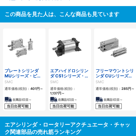
この商品を見た人は、こんな商品も見ています
プレートシリンダ
エアハイドロシリン
フリーマウントシリ
MUシリーズ・ピン
ダ CS1シリーズ・ロ
ンダ CUシリーズ・
クランプシリンダ
ック付シリンダ
真空用フリーマウン
SMC
SMC
SMC
CKUシリーズ パッ
CNS・CLSシリーズ
トシリンダ ZCUKシ
通常価格(税別)：
401円
～
通常価格(税別)：
通常価格(税別)：
285円
～
キンセット
パッキンセット
リーズ パッキンセッ
1,137円
～
ト
在庫品1日目～
在庫品1日目～
在庫品1日目～
当日出荷可能
当日出荷可能
当日出荷可能
エアシリンダ・ロータリーアクチュエータ・チャッ
ク関連部品の売れ筋ランキング