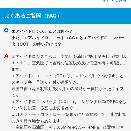
1件すべてみる
よくあるご質問（FAQ）
エアハイドロシステムとは何か？
また、エアハイドロユニット（CC）とエアハイドロコンバー
タ（CCT）の使い分けは？
エアハイドロシステムは、空気圧を油圧に等圧変換し（増圧比
１：１）、空気圧では困難な位置決め及び低速制御を可能にし
ます。
エアハイドロユニット（CC）は、ストップ弁（中間停止）と
スキップ弁（早送り）付が選択でき、
速度制御（流量制御弁/絞り弁）の機能が一体になったタイプ
です。
エアハイドロコンバータ（CCT）は、シリンダ駆動で制御をし
ない側に設置する空油圧変換器です。
CCTとスピードコントローラを個々に配管接続して、速度制御
のみを行う場合もあります。
・空気圧を高油圧（例：0.5MPa⇒3.5～14MPa）に変換し油