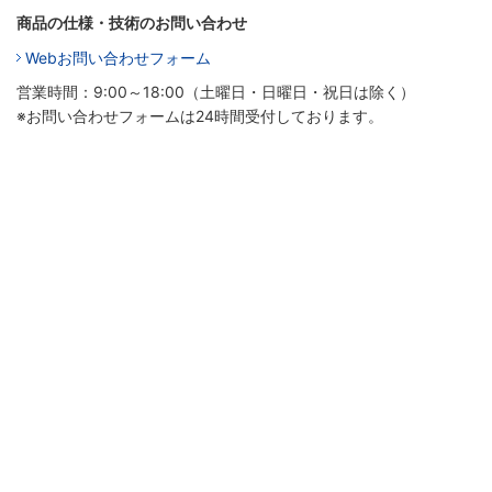
商品の仕様・技術のお問い合わせ
Webお問い合わせフォーム
営業時間：9:00～18:00（土曜日・日曜日・祝日は除く）
※お問い合わせフォームは24時間受付しております。