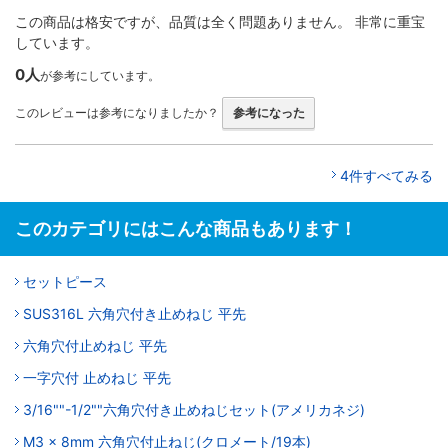
この商品は格安ですが、品質は全く問題ありません。 非常に重宝
しています。
0人
が参考にしています。
このレビューは参考になりましたか？
参考になった
4件すべてみる
このカテゴリにはこんな商品もあります！
セットピース
SUS316L 六角穴付き止めねじ 平先
六角穴付止めねじ 平先
一字穴付 止めねじ 平先
3/16""-1/2""六角穴付き止めねじセット(アメリカネジ)
M3 x 8mm 六角穴付止ねじ(クロメート/19本)