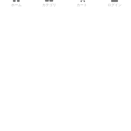
ホーム
カテゴリ
カート
ログイン
3Dデータから直接手配する