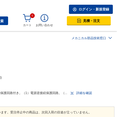
ログイン・新規登録
0
見積・注文
検索
カート
お問い合わせ
メカニカル部品技術窓口
円
護回路付き。（1）電源逆接続保護回路。（...
詳細を確認
います。受注停止中の商品は、次回入荷の目途が立っていません。