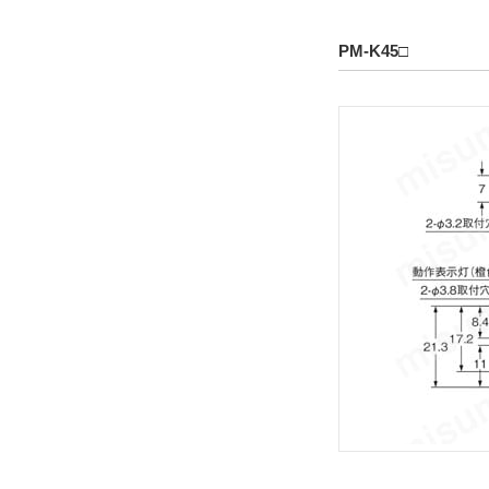
PM-K45□