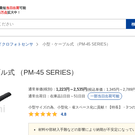
最短
当日出荷
5万点
拡大中！
イクロフォトセンサ
小型・ケーブル式 （PM-45 SERIES）
 （PM-45 SERIES）
通常単価(税別)
1,223
円
～
2,535
円
税込単価
1,345
円
～
2,789
通常出荷日：
在庫品1日目～51日目
一部当日出荷可能
小型サイズの為、小型化・省スペース化に貢献！【特長】・3つの保
4.8
4.8
材料や部材入手難などの影響により納期が不安定になって