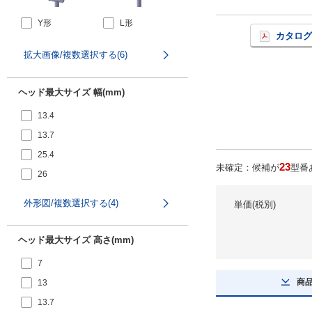
Y形
L形
カタログ
拡大画像/複数選択する(6)
F形
R形
ヘッド最大サイズ 幅(mm)
13.4
13.7
25.4
23
未確定：候補が
型番
26
外形図/複数選択する(4)
単価(税別)
ヘッド最大サイズ 高さ(mm)
7
商
13
13.7