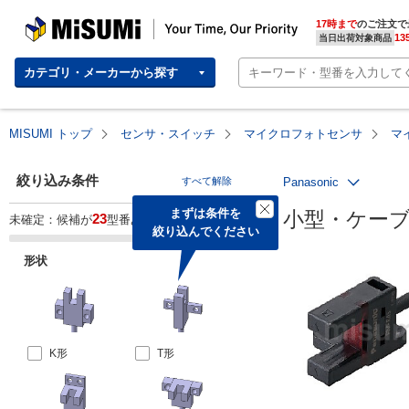
MISUMI | Your Time, Our Priority
17時まで
のご注文で
13
当日出荷対象商品
カテゴリ・メーカーから探す
MISUMI トップ
センサ・スイッチ
マイクロフォトセンサ
マ
絞り込み条件
すべて解除
Panasonic
まずは条件を

小型・ケーブル式
23
未確定：候補が
型番あります。
絞り込んでください
形状
K形
T形