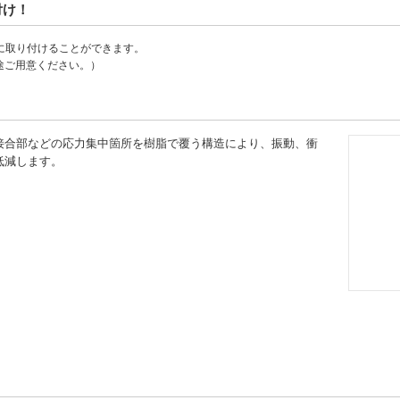
付け！
単に取り付けることができます。
途ご用意ください。）
接合部などの応力集中箇所を樹脂で覆う構造により、振動、衝
低減します。