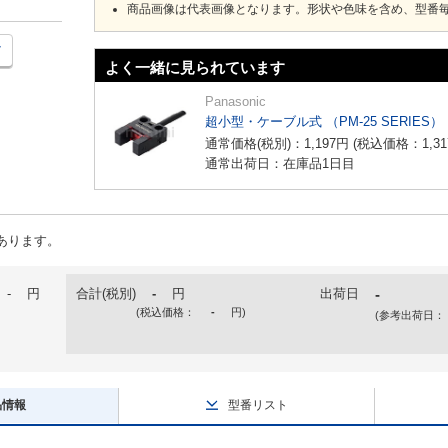
商品画像は代表画像となります。形状や色味を含め、型番
よく一緒に見られています
Panasonic
超小型・ケーブル式 （PM-25 SERIES）
通常価格(税別)：
1,197
円
(税込価格：
1,31
通常出荷日：在庫品1日目
あります。
-
円
合計(税別)
-
円
出荷日
-
(税込価格：
-
円
)
(参考出荷日：
品情報
型番リスト