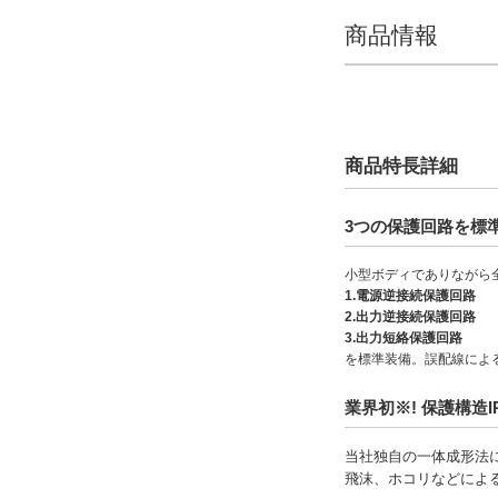
14.6
商品情報
外形図/複数選択する(4)
ヘッド最大サイズ 長さ(mm)
7
商品特長詳細
18.1
20.6
3つの保護回路を標
21.3
小型ボディでありながら
1.電源逆接続保護回路
外形図/複数選択する(4)
2.出力逆接続保護回路
3.出力短絡保護回路
出力形式
を標準装備。誤配線によ
NPN トランジスタオープンコレク
業界初※! 保護構造IP
タ出力
PNP トランジスタオープンコレクタ
当社独自の一体成形法
出力
飛沫、ホコリなどによ
ケーブル長(m)