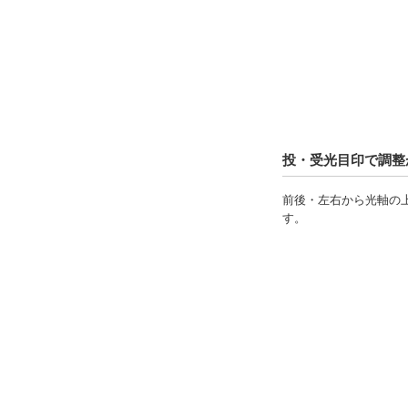
11日以内
51日以内
投・受光目印で調整
前後・左右から光軸の
す。