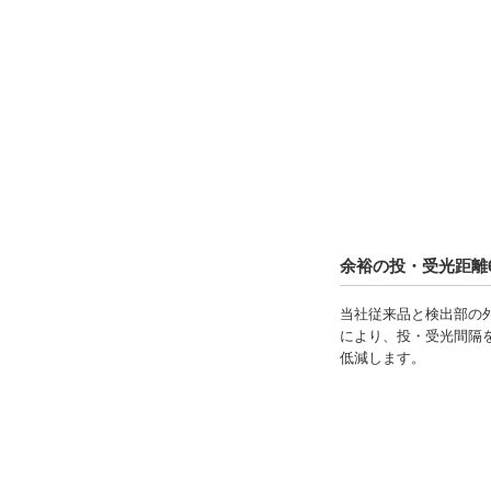
1
3
タイプ
PM-45
PM-45-N
CAD
余裕の投・受光距離
2D
当社従来品と検出部の外
3D
により、投・受光間隔
低減します。
出荷日
すべて
当日出荷可能
4日以内