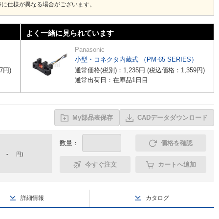
毎に仕様が異なる場合がございます。
よく一緒に見られています
Panasonic
小型・コネクタ内蔵式 （PM-65 SERIES）
7
円
)
通常価格(税別)：
1,235
円
(税込価格：
1,359
円
)
通常出荷日：在庫品1日目
My部品表保存
CADデータダウンロード
数量：
価格を確認
-
円
)
今すぐ注文
カートへ追加
詳細情報
カタログ