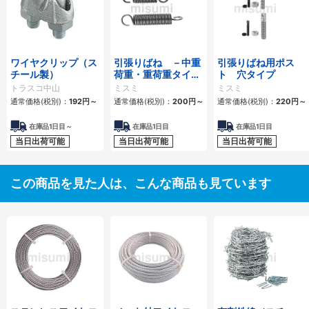
ワイヤクリップ（ス
引張りばね －中重
引張りばね用ポス
チール製）
荷重・重荷重タイプ
ト 穴タイプ
－
トラスコ中山
ミスミ
ミスミ
通常価格(税別)：
192円
～
通常価格(税別)：
200円
～
通常価格(税別)：
220円
～
在庫品1日目～
在庫品1日目
在庫品1日目
当日出荷可能
当日出荷可能
当日出荷可能
この商品を見た人は、こんな商品も見ています