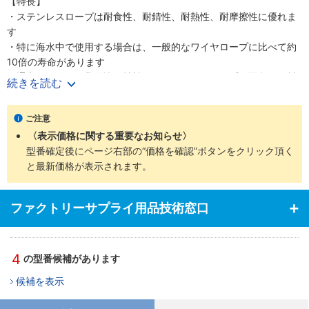
【特長】
・ステンレスロープは耐食性、耐錆性、耐熱性、耐摩擦性に優れま
す
・特に海水中で使用する場合は、一般的なワイヤロープに比べて約
10倍の寿命があります
・通常SUS304は非磁性の材料ですが、ワイヤロープの場合には製
続きを読む
造工程上、磁性を生じてしまいます。耐食性には問題ございません
が、透磁率を要求される場面には適しません。予めご了承ください
ご注意
〈表示価格に関する重要なお知らせ〉
型番確定後にページ右部の“価格を確認”ボタンをクリック頂く
と最新価格が表示されます。
ファクトリーサプライ用品技術窓口
4
の型番候補があります
候補を表示