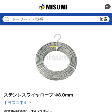
MISUMI
検索
ステンレスワイヤロープ Φ8.0mm
トラスコ中山
19,733
通常単価(税別)：
円
～