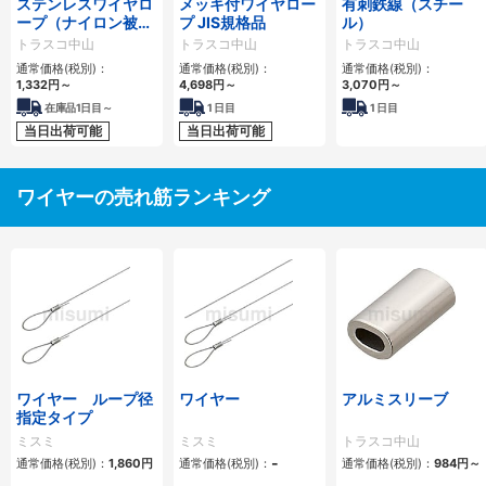
ステンレスワイヤロ
メッキ付ワイヤロー
有刺鉄線（スチー
ープ（ナイロン被覆
プ JIS規格品
ル）
タイプ）
トラスコ中山
トラスコ中山
トラスコ中山
通常価格(税別)：
通常価格(税別)：
通常価格(税別)：
1,332円
～
4,698円
～
3,070円
～
在庫品1日目～
1
日目
1
日目
当日出荷可能
当日出荷可能
ワイヤーの売れ筋ランキング
ワイヤー ループ径
ワイヤー
アルミスリーブ
指定タイプ
ミスミ
ミスミ
トラスコ中山
-
通常価格(税別)：
1,860円
通常価格(税別)：
通常価格(税別)：
984円
～