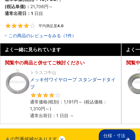
(税込単価)：
21,706円
～
通常出荷日：
1
日目
平均満足度
4.0
4
この商品のレビューをみる（1件）
よく一緒に見られています
よく一
閲覧中の商品と併せてご検討ください
閲覧
トラスコ中山
メッキ付ワイヤロープ スタンダードタイ
プ
4
通常価格(税別)：
1,191円
～
(税込価格：
1,310円
～)
通常出荷日：1 日目 ～
仕様・寸法

4
の型番候補があります