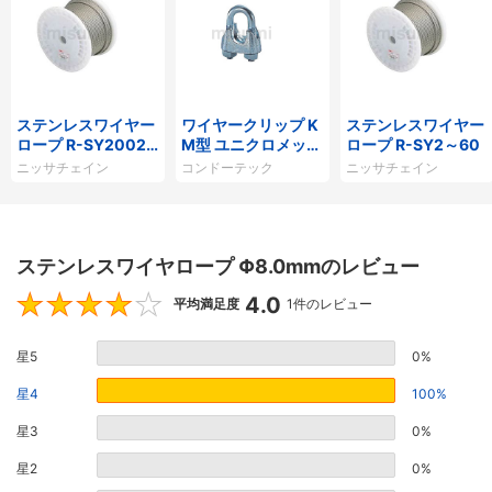
ステンレスワイヤー
ワイヤークリップ K
ステンレスワイヤー
ロープ R-SY2002
M型 ユニクロメッ
ロープ R-SY2～60
～2060
キ・マリアブル製
ニッサチェイン
コンドーテック
ニッサチェイン
ステンレスワイヤロープ Φ8.0mmのレビュー
4.0
4
平均満足度
1件のレビュー
星5
0%
星4
100%
星3
0%
星2
0%