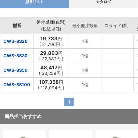
型番リスト
カタログ
通常単価(税別)
型番
最小発注数量
スライド値引
(税込単価)
19,733
円
CWS-8S20
1個
(
21,706円
)
29,893
円
CWS-8S30
1個
(
32,882円
)
48,417
円
CWS-8S50
1個
(
53,259円
)
107,358
円
CWS-8S100
1個
(
118,094円
)
1
商品担当おすすめ