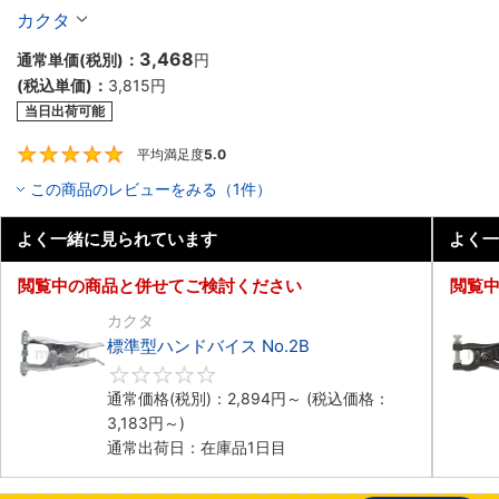
カクタ
3,468
通常単価(税別)：
円
(税込単価)：
3,815円
当日出荷可能
平均満足度
5.0
5
この商品のレビューをみる（1件）
よく一緒に見られています
よく一
閲覧中の商品と併せてご検討ください
閲覧
カクタ
標準型ハンドバイス No.2B
0
通常価格(税別)：
2,894円
～
(税込価格：
3,183円
～)
通常出荷日：在庫品1日目