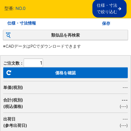
仕様・寸法

型番:
NO.0
で絞り込む
仕様・寸法情報
保存
類似品を再検索
※CADデータはPCでダウンロードできます
ご注文数：
価格を確認
単価(税別)
---
合計(税別)
---
(税込価格)
(
---
)
出荷日
---
(参考出荷日)
(---)