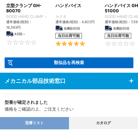
立型クランプ GH-
ハンドバイス
ハンドバイス GH
80070
51000
GOOD HAND CLAMP（グッドハンドクランプ）
カクタ
GOOD HAND C
通常価格(税別)：
通常価格(税別)：
4,822円
通常価格(税別)：
7,5
16,593円
在庫品1日目
在庫品1日目
6日目～
当日出荷可能
当日出荷可能
0
5
類似品を再検索
メカニカル部品技術窓口
型番が確定されました
価格をご確認の上、ご注文ください
型番リスト
カタログ