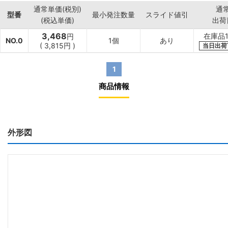
通常単価(税別)
通
型番
最小発注数量
スライド値引
(税込単価)
出荷
3,468
在庫品
円
NO.0
1個
あり
(
3,815円
)
当日出荷
1
商品情報
外形図