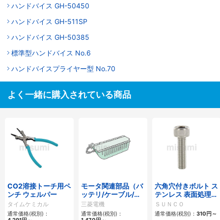
ハンドバイス GH-50450
ハンドバイス GH-511SP
ハンドバイス GH-50385
標準型ハンドバイス No.6
ハンドバイスプライヤー型 No.70
よく一緒に購入されている商品
CO2溶接トーチ用ペ
モータ関連部品（バ
六角穴付きボルト ス
ンチ ウェルパー
ッテリ/ケーブル/ア
テンレス 表面処理な
クセサリ）
し 全ねじ
タイムケミカル
三菱電機
ＳＵＮＣＯ
通常価格(税別)：
通常価格(税別)：
通常価格(税別)：
310円
～