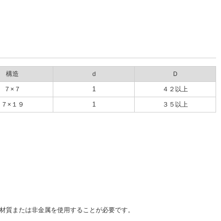
構造
ｄ
Ｄ
７×７
1
４２以上
７×１９
1
３５以上
材質または非金属を使用することが必要です。