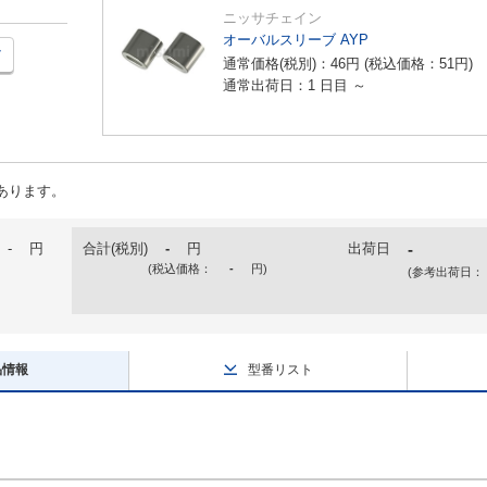
ニッサチェイン
オーバルスリーブ AYP
通常価格(税別)：
46
円
(税込価格：
51
円
)
通常出荷日：1 日目 ～
あります。
-
円
合計(税別)
-
円
出荷日
-
(税込価格：
-
円
)
(参考出荷日：
品情報
型番リスト