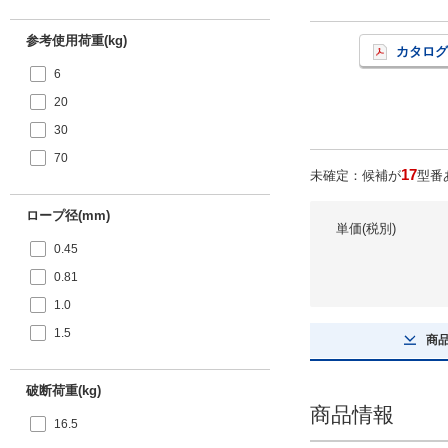
参考使用荷重(kg)
カタログ
6
20
30
70
17
未確定：候補が
型番
ロープ径(mm)
単価(税別)
0.45
0.81
1.0
1.5
商
破断荷重(kg)
商品情報
16.5