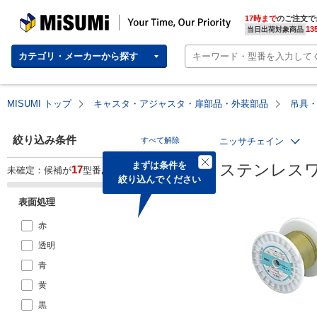
MISUMI | Your Time, Our Priority
17時まで
のご注文で
13
当日出荷対象商品
カテゴリ・メーカーから探す
MISUMI トップ
キャスタ・アジャスタ・扉部品・外装部品
吊具
絞り込み条件
すべて解除
ニッサチェイン
まずは条件を

ステンレス
17
未確定：候補が
型番あります。
絞り込んでください
表面処理
赤
透明
青
黄
黒