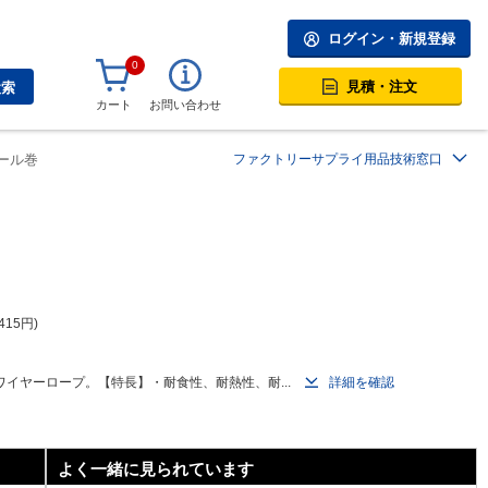
ログイン・新規登録
0
見積・注文
検索
カート
お問い合わせ
ール巻
ファクトリーサプライ用品技術窓口
415
円
イヤーロープ。【特長】・耐食性、耐熱性、耐...
詳細を確認
よく一緒に見られています