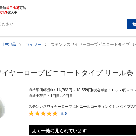
最短
当日出荷
5万点
拡大中！
・引戸部品
ワイヤー
ステンレスワイヤーロープビニコートタイプ リ
ワイヤーロープビニコートタイプ リール巻
通常単価(税別)
14,782
円
～
18,559
円
税込単価
16,260
円
～
20,
通常出荷日：
1日目～9日目
ステンレスワイヤーロープにビニールコーティングしたタイプのワ
5.0
5
よく一緒に見られています