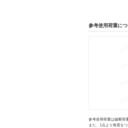
4日以内
5日以内
6日以内
参考使用荷重につ
9日以内
参考使用荷重は破断荷
また、1点より角度を