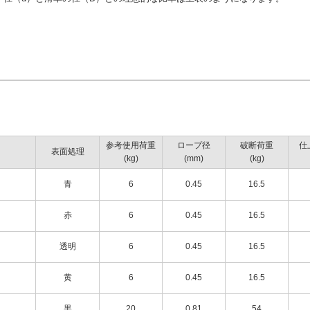
参考使用荷重
ロープ径
破断荷重
仕
表面処理
(kg)
(mm)
(kg)
青
6
0.45
16.5
赤
6
0.45
16.5
透明
6
0.45
16.5
黄
6
0.45
16.5
黒
20
0.81
54