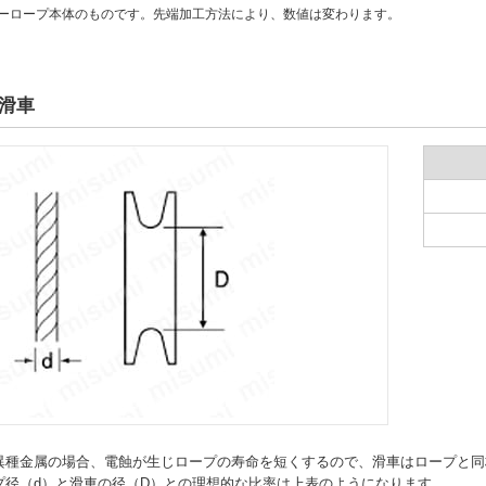
ヤーロープ本体のものです。先端加工方法により、数値は変わります。
滑車
異種金属の場合、電蝕が生じロープの寿命を短くするので、滑車はロープと同
プ径（d）と滑車の径（D）との理想的な比率は上表のようになります。