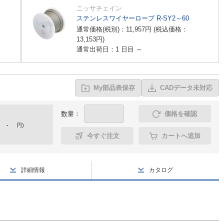
ニッサチェイン
ステンレスワイヤーロープ R-SY2～60
通常価格(税別)：
11,957
円
(税込価格：
13,153
円
)
通常出荷日：1 日目 ～
My部品表保存
CADデータ未対応
数量：
価格を確認
-
円
)
今すぐ注文
カートへ追加
詳細情報
カタログ