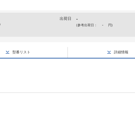
出荷日
-
)
(参考出荷日：
-
円
)
型番リスト
詳細情報