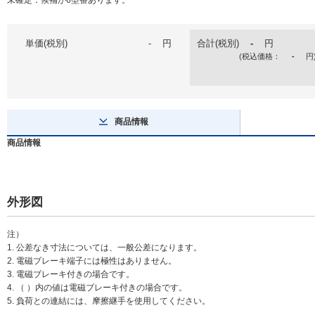
単価(税別)
-
円
合計(税別)
-
円
(税込価格：
-
円
商品情報
商品情報
外形図
注）
1. 公差なき寸法については、一般公差になります。
2. 電磁ブレーキ端子には極性はありません。
3. 電磁ブレーキ付きの場合です。
4. （ ）内の値は電磁ブレーキ付きの場合です。
5. 負荷との連結には、摩擦継手を使用してください。