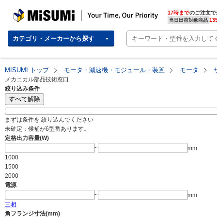
MISUMI | Your Time, Our Priority
17時まで
のご注文で
13
当日出荷対象商品
カテゴリ・メーカーから探す
MISUMI トップ
モータ・減速機・モジュール・装置
モータ
メカニカル部品技術窓口
絞り込み条件
すべて解除
まずは条件を 絞り込んでください
未確定：候補が
6
型番あります。
定格出力容量(W)
~
mm
1000
1500
2000
電源
~
mm
三相
角フランジ寸法(mm)