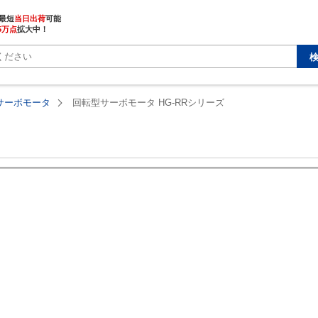
最短
当日出荷
5万点
拡大中！
サーボモータ
回転型サーボモータ HG-RRシリーズ