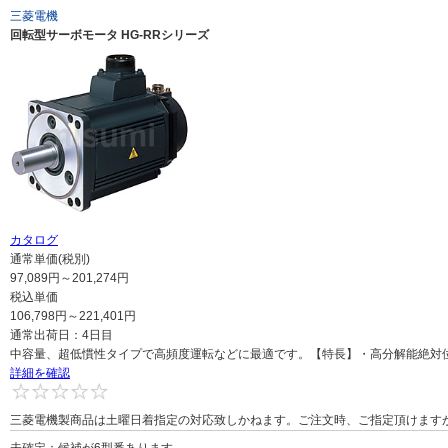
三菱電機
回転型サーボモータ HG-RRシリーズ
カタログ
通常単価(税別)
97,089
円
～
201,274
円
税込単価
106,798
円
～
221,401
円
通常出荷日：
4日目
中容量、超低慣性タイプで高頻度運転などに最適です。【特長】・高分解能絶対位置エンコ
詳細を確認
0
三菱電機製商品は土曜日着指定の対応致しかねます。ご注文時、ご指定頂けます
未確定：候補が
6
型番あります。