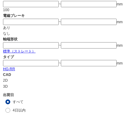
~
mm
100
電磁ブレーキ
~
mm
あり
なし
軸端形状
~
mm
標準（ストレート）
タイプ
~
mm
HG-RR
CAD
2D
3D
出荷日
すべて
4日以内