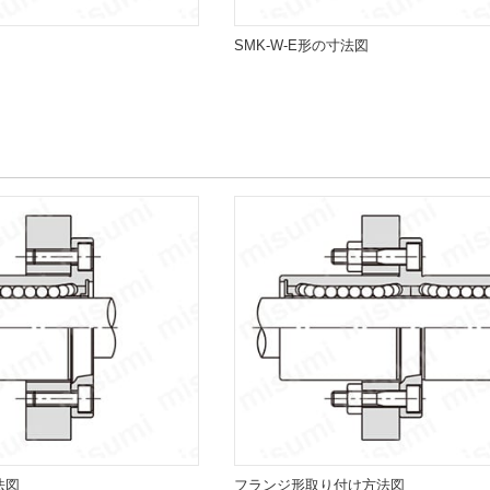
SMK-W-E形の寸法図
法図
フランジ形取り付け方法図