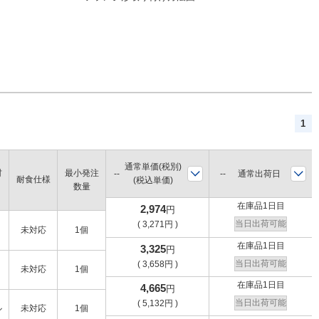
1
通常単価(税別)
材
最小発注
通常出荷日
耐食仕様
(税込単価)
数量
在庫品1日目
2,974
円
当日出荷可能
(
3,271
円
)
未対応
1個
在庫品1日目
3,325
円
当日出荷可能
(
3,658
円
)
未対応
1個
在庫品1日目
4,665
円
当日出荷可能
(
5,132
円
)
ル
未対応
1個