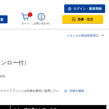
ログイン・新規登録
0
見積・注文
検索
カート
お問い合わせ
メカニカル部品技術窓口
インロー付）
3
円
スライドブッシュは丸軸を案内に使用してい...
詳細を確認