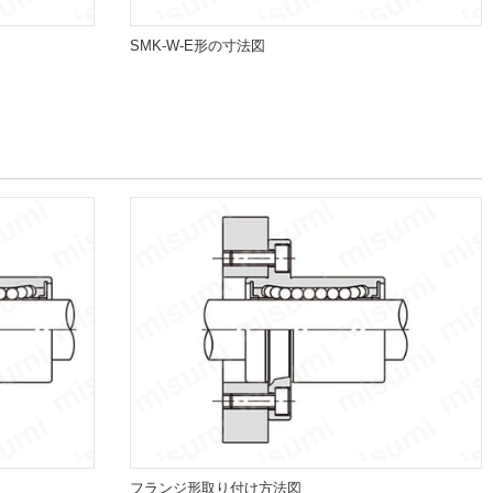
SMK-W-E形の寸法図
フランジ形取り付け方法図