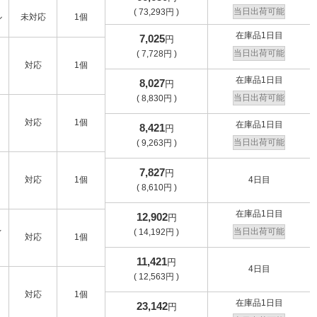
当日出荷可能
(
73,293
円
)
ル
未対応
1個
在庫品1日目
7,025
円
当日出荷可能
(
7,728
円
)
対応
1個
在庫品1日目
8,027
円
当日出荷可能
(
8,830
円
)
対応
1個
在庫品1日目
8,421
円
当日出荷可能
(
9,263
円
)
7,827
円
対応
1個
4日目
(
8,610
円
)
在庫品1日目
12,902
円
レ
当日出荷可能
(
14,192
円
)
対応
1個
11,421
円
4日目
(
12,563
円
)
対応
1個
在庫品1日目
23,142
円