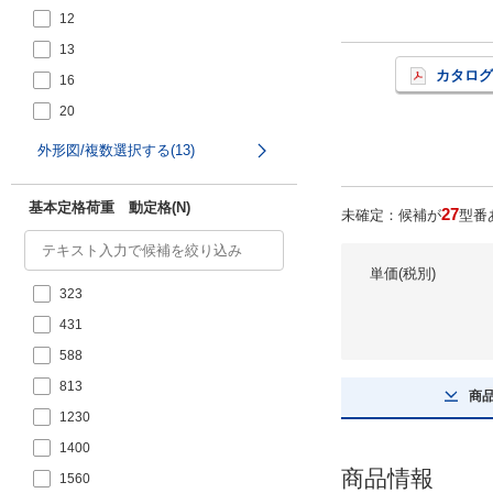
12
13
カタログ
16
20
25
外形図/複数選択する(13)
30
35
基本定格荷重 動定格(N)
27
未確定：候補が
型番
40
50
単価(税別)
323
60
431
588
813
商
1230
1400
商品情報
1560