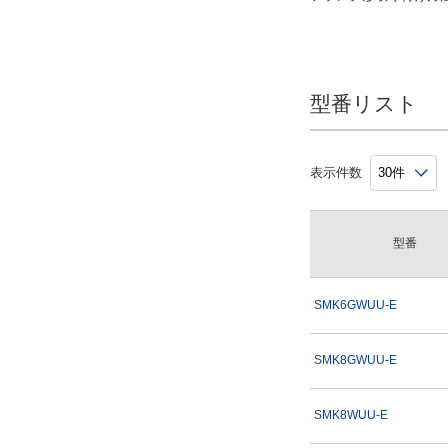
45
52
保持器材質
60
スチール
80
型番リスト
ステンレス
90
樹脂
表示件数
耐食仕様
対応
型番
未対応
SMK6GWUU-E
タイプ
SMK-W-E
SMK8GWUU-E
SMK-W-E-O
SMSK-W-E-O
SMK8WUU-E