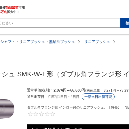
最短
当日出荷
5万点
拡大中！
アシャフト・リニアブッシュ・無給油ブッシュ
リニアブッシュ
シュ SMK-W-E形（ダブル角フランジ形 
通常単価(税別)
2,974
円
～
66,630
円
税込単価
3,271
円
～
73,29
通常出荷日：
在庫品1日目～4日目
一部当日出荷可能
ダブル角フランジ形 インロー付のリニアブッシュ。【特長】・NB
0