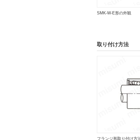
192
軸受鋼
209
SMK-W-E形の外観
ステンレス
マルテンサイト系ス
テンレス鋼
取り付け方法
外径 D(φ)
12
15
19
21
23
28
32
40
外形図/複数選択する(13)
フランジ形取り付け方