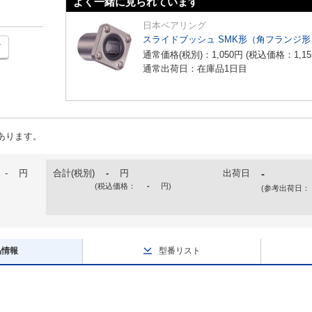
よく一緒に見られています
日本ベアリング
スライドブッシュ SMK形（角フランジ形
通常価格(税別)：
1,050
円
(税込価格：
1,15
通常出荷日：在庫品1日目
あります。
-
円
合計(税別)
-
円
出荷日
-
(税込価格：
-
円
)
(参考出荷日：
品情報
型番リスト