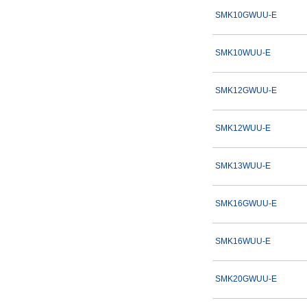
CAD
SMK10GWUU-E
2D
3D
SMK10WUU-E
出荷日
SMK12GWUU-E
すべて
SMK12WUU-E
当日出荷可能
4日以内
SMK13WUU-E
SMK16GWUU-E
SMK16WUU-E
SMK20GWUU-E