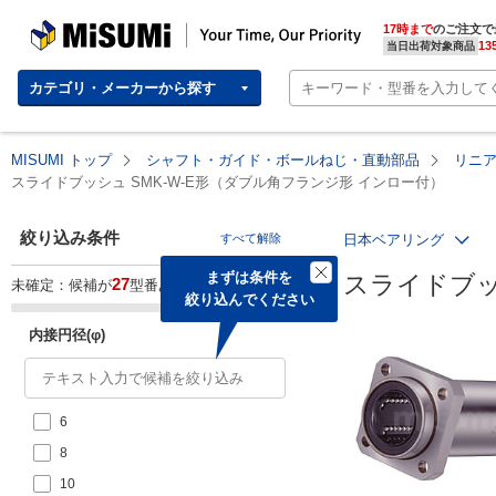
MISUMI | Your Time, Our Priority
17時まで
のご注文で
13
当日出荷対象商品
カテゴリ・メーカーから探す
MISUMI トップ
シャフト・ガイド・ボールねじ・直動部品
リニ
スライドブッシュ SMK-W-E形（ダブル角フランジ形 インロー付）
絞り込み条件
すべて解除
日本ベアリング
まずは条件を

スライドブッ
27
未確定：候補が
型番あります。
絞り込んでください
内接円径(φ)
6
8
10