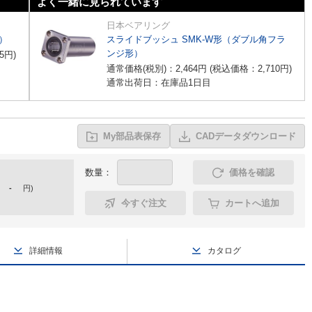
よく一緒に見られています
日本ベアリング
）
スライドブッシュ SMK-W形（ダブル角フラ
ンジ形）
5
円
)
通常価格(税別)：
2,464
円
(税込価格：
2,710
円
)
通常出荷日：在庫品1日目
My部品表保存
CADデータダウンロード
数量：
価格を確認
-
円
)
今すぐ注文
カートへ追加
詳細情報
カタログ