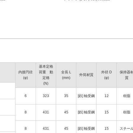
基本定格
内接円径
荷重 動
全長 L
外径 D
保持器
外筒材質
(φ)
定格
(mm)
(φ)
質
(N)
6
323
35
[鉄] 軸受鋼
12
樹脂
8
431
45
[鉄] 軸受鋼
15
樹脂
8
431
45
[鉄] 軸受鋼
15
スチー