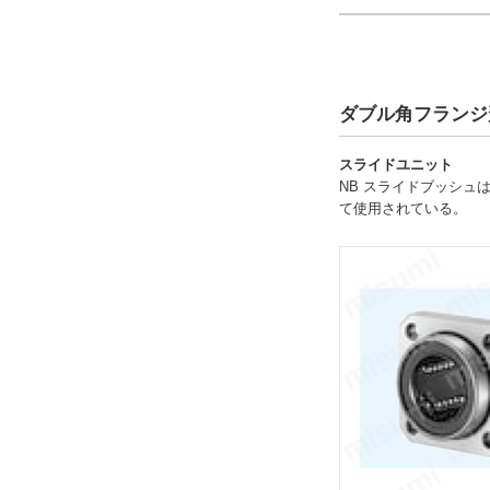
2490
複数選択する(12)
2650
3430
全長 L(mm)
6080
ダブル角フランジ
7550
スライドユニット
35
NB スライドブッシ
45
て使用されている。
55
57
61
70
80
112
外形図/複数選択する(13)
123
135
外筒材質
151
鉄