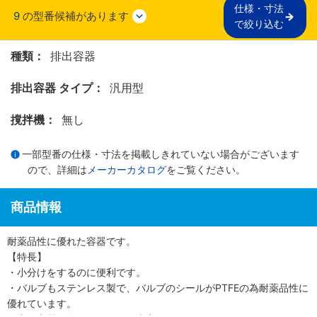
仕様・寸法

9
の型番候補があります
で絞り込む
種類：
排出容器
排出容器 タイプ：
汎用型
撹拌機：
無し
一部型番の仕様・寸法を掲載しきれていない場合がございます
ので、詳細は
メーカーカタログ
をご覧ください。
商品情報
耐薬品性に優れた容器です。
【特長】
・小分けをするのに便利です。
・バルブもステンレス製で、バルブのシールがPTFEの為耐薬品性に
優れています。