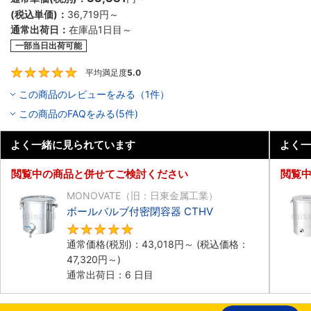
(税込単価)：
36,719円
～
通常出荷日：
在庫品1日目～
一部当日出荷可能
平均満足度
5.0
5
この商品のレビューをみる（1件）
この商品のFAQをみる(5件)
よく一緒に見られています
よく一
閲覧中の商品と併せてご検討ください
閲覧
MONOVATE（旧：日東金属工業）
ボールバルブ付密閉容器 CTHV
5
通常価格(税別)：
43,018円
～
(税込価格：
47,320円
～)
通常出荷日：6 日目