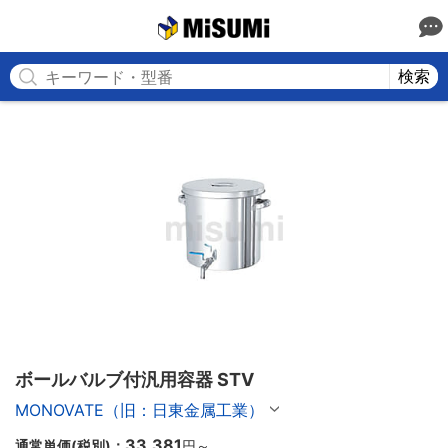
MISUMI
検索
ボールバルブ付汎用容器 STV
MONOVATE（旧：日東金属工業）
33,381
通常単価(税別)：
円
～