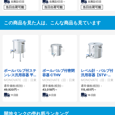
在庫品1日目
在庫品1日目～
在庫品1日目
当日出荷可能
当日出荷可能
当日出荷可能
この商品を見た人は、こんな商品も見ています
ボールバルブ付ステ
ボールバルブ付密閉
レベル計・バルブ付
ンレス汎用容器 平鋼
容器 CTHV
汎用容器【STV-
脚付【STV-FL】
LV】
MONOVATE（旧：日東
MONOVATE（旧：日東
MONOVATE（旧：日東
金属工業）
金属工業）
金属工業）
通常価格(税別)：
通常価格(税別)：
通常価格(税別)：
49,920円
～
43,018円
～
115,451円
～
11
日目
6
日目
16
日目
開放タンクの売れ筋ランキング