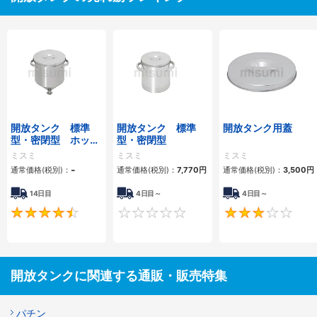
開放タンク 標準
開放タンク 標準
開放タンク用蓋
型・密閉型 ホッパ
型・密閉型
ータイプ
ミスミ
ミスミ
ミスミ
-
通常価格(税別)：
通常価格(税別)：
7,770円
通常価格(税別)：
3,500円
14日目
4日目～
4日目～
4.7
0
開放タンクに関連する通販・販売特集
パチン