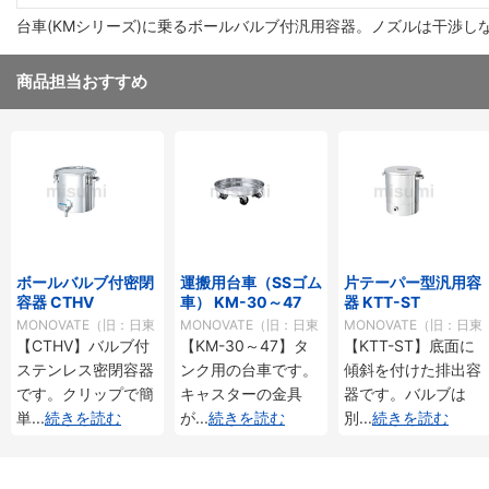
台車(KMシリーズ)に乗るボールバルブ付汎用容器。ノズルは干渉し
商品担当おすすめ
ボールバルブ付密閉
運搬用台車（SSゴム
片テーパー型汎用容
容器 CTHV
車） KM-30～47
器 KTT-ST
MONOVATE（旧：日東
MONOVATE（旧：日東
MONOVATE（旧：日東
【CTHV】バルブ付
【KM-30～47】タ
【KTT-ST】底面に
金属工業）
金属工業）
金属工業）
ステンレス密閉容器
ンク用の台車です。
傾斜を付けた排出容
です。クリップで簡
キャスターの金具
器です。バルブは
単
...
続きを読む
が
...
続きを読む
別
...
続きを読む