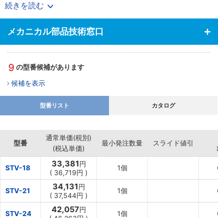
・密閉容器の為、移動の際に内容物がこぼれません。
続きを読む
・ノズルの先端は、ねじ込み継手の為、接続が可能です。
【用途】
メカニカル部品技術窓口
・ゴムを侵す溶剤や原料の貯蔵から小分けに最適です。
9
の型番候補があります
候補を表示
型番リスト
カタログ
通常単価(税別)
型番
最小発注数量
スライド値引
(税込単価)
33,381
円
STV-18
1個
(
36,719円
)
34,131
円
STV-21
1個
(
37,544円
)
42,057
円
STV-24
1個