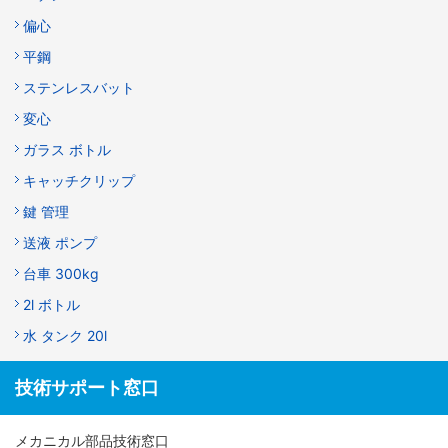
偏心
平鋼
ステンレスバット
変心
ガラス ボトル
キャッチクリップ
鍵 管理
送液 ポンプ
台車 300kg
2l ボトル
水 タンク 20l
技術サポート窓口
メカニカル部品技術窓口