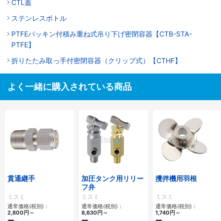
CTL蓋
ステンレスボトル
PTFEパッキン付積み重ね式吊り下げ密閉容器【CTB-STA-
PTFE】
折りたたみ取っ手付密閉容器（クリップ式）【CTHF】
よく一緒に購入されている商品
貫通継手
加圧タンク用リリー
攪拌機用羽根
フ弁
ミスミ
ミスミ
ミスミ
通常価格(税別)：
通常価格(税別)：
通常価格(税別)：
2,800円
～
8,630円
～
1,740円
～