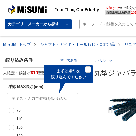
MISUMI | Your Time, Our Priority
17時まで
のご注文で
13
当日出荷対象商品
カテゴリ・メーカーから探す
MISUMI トップ
シャフト・ガイド・ボールねじ・直動部品
リニ
絞り込み条件
すべて解除
ナベル
まずは条件を

丸型ジャバラ
819
未確定：候補が
型番あります。
絞り込んでください
呼称 MAX長さ(mm)
75
110
150