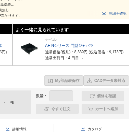
を黒塗装
塗装無し
詳細を確認
が異なります。
わります。
よく一緒に見られています
ナベル
体
AF-Nシリーズ 門型ジャバラ
6
円
)
通常価格(税別)：
8,339
円
(税込価格：
9,173
円
)
通常出荷日：4 日目 ～
My部品表保存
CADデータ未対応
数量：
価格を確認
-
円
)
今すぐ注文
カートへ追加
詳細情報
カタログ