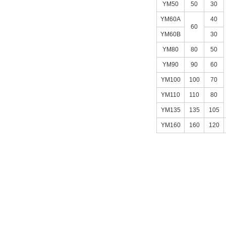
43
YM50
50
30
30
43/50
YM60A
40
40
60
50
YM60B
30
50
53
YM80
80
50
60
53/60
YM90
90
60
60
クランプパーツ 材質
YM100
100
70
63
YM110
110
80
ポリウレタン+PC板（黒）
63/70
YM135
135
105
70
フランジ 外径(φ)
YM160
160
120
70/80
80
88
30
88/105
40
105
50
108
60
108/120
80