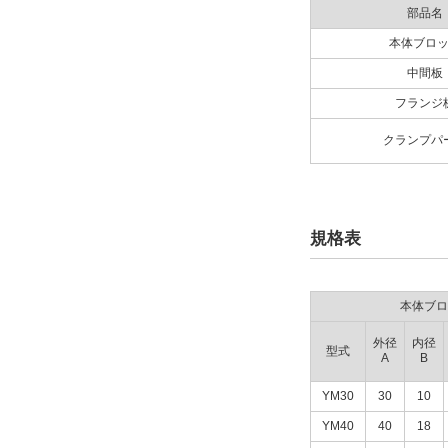
61
部品名
71
複数選択する(10)
本体ブロ
96
中間板
115
クランプ 口元径(φ)
フランジ
クランプパ
10
13
13/18
規格表
18
23
本体ブロ
23/30
30
外径
内径
型式
A
B
33
複数選択する(27)
YM30
30
10
33/40
40
YM40
40
18
クランプ 口元長さ(mm)