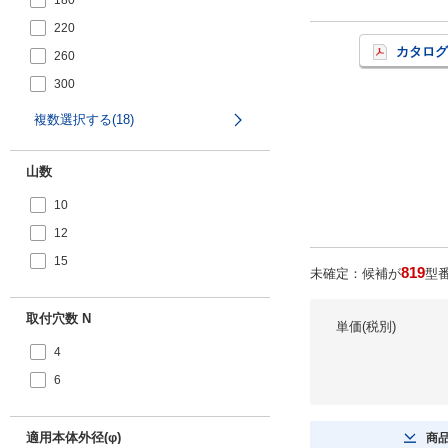
180
220
カタログ
260
300
370
複数選択する(18)
450
520
山数
600
10
670
12
750
15
819
未確定：候補が
型
900
1050
取付穴数 N
単価(税別)
1200
4
1350
6
1500
適用本体外径(φ)
商