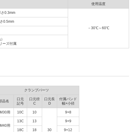
使用温度
0.3mm
0.5mm
－30℃～60℃
色）
シリーズ付属
クランプパーツ
口元
口元径
口元長
付属バンド
部品名
記号
C
D
幅×小径
M30用
10C
10
9×8
13C
13
9×9
M40用
18C
18
30
9×12