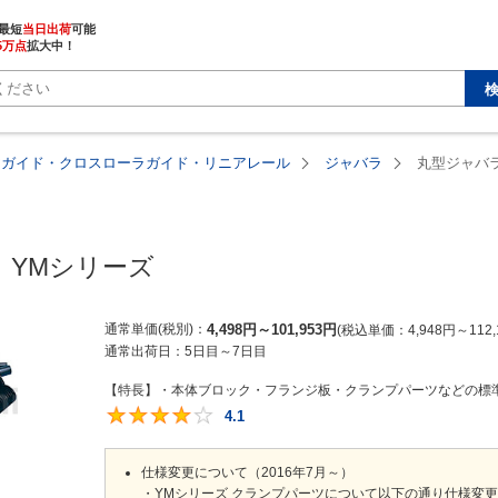
最短
当日出荷
5万点
拡大中！
アガイド・クロスローラガイド・リニアレール
ジャバラ
丸型ジャバラ
 YMシリーズ
通常単価(税別)
4,498
円
～
101,953
円
税込単価
4,948
円
～
112,
通常出荷日：
5日目～7日目
【特長】・本体ブロック・フランジ板・クランプパーツなどの標準
4.1
4.1
仕様変更について（2016年7月～）
・YMシリーズ クランプパーツについて以下の通り仕様変