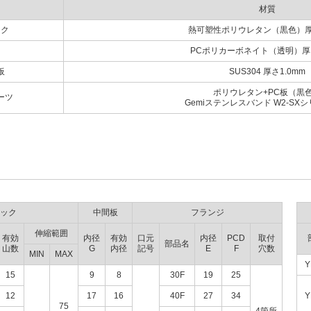
材質
ック
熱可塑性ポリウレタン（黒色）厚さ
PCポリカーボネイト（透明）厚さ
板
SUS304 厚さ1.0mm
ポリウレタン+PC板（黒
ーツ
Gemiステンレスバンド W2-SX
ック
中間板
フランジ
伸縮範囲
有効
内径
有効
口元
内径
PCD
取付
部品名
山数
G
内径
記号
E
F
穴数
MIN
MAX
Y
15
9
8
30F
19
25
12
17
16
40F
27
34
Y
75