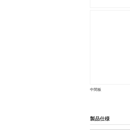
30
40
50
60
70
80
複数選択する(10)
105
120
中間板 内径(φ)
9
中間板
17
26
36
46
製品仕様
56