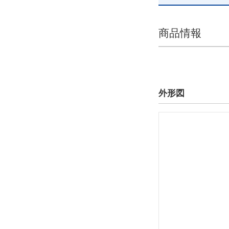
商品情報
30
40
50
60
80
外形図
90
100
110
複数選択する(10)
135
160
本体 内径(φ)
10
18