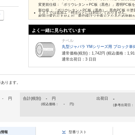
変更前仕様：「ポリウレタン＋PC板（黒色）」透明PC板
新仕様 ：「ポリウレタン＋PC板（黒色）」黒色PC板 ※
ミスミでは追加工・特注などには対応しておりません。
材質は変わりませんが、新仕様はツヤ有りとなるため外観
・仕入先在庫が無くなった型式から順次、新仕様に切り替
よく一緒に見られています
ナベル
丸型ジャバラ YMシリーズ用 ブロック単
通常価格(税別)：
1,742
円
(税込価格：
1,91
通常出荷日：3 日目
番あります。
-
円
合計(税別)
-
円
出荷日
-
(税込価格：
-
円
)
(参考出荷日：
品情報
型番リスト