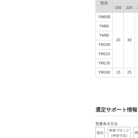
型式
132
フランジ板 材質
150
220
SUS304
YM60B
YM80
構成
YM90
20
30
クランプ×クランプ
YM100
クランプ×フランジ
YM110
フランジ×フランジ
YM135
YM160
15
25
タイプ
YM□-C-C
YM□-C-F
YM□-F-F
選定サポート情報
YM□□-C-C
型番表示方法
YM□□-C-F
本体ブロック
YM□□-F-F
型式
-
-
呼
（外径寸法）