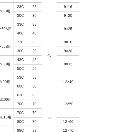
23C
23
9×16
M50用
30C
30
9×20
33C
33
M60A用
9×25
40C
40
23C
23
9×16
M60B用
30C
30
9×20
40
43C
43
M80用
9×32
50C
50
53C
53
M90用
12×40
60C
60
63C
63
M100用
70C
70
12×50
70C
70
M110用
50
80C
70
12×60
88C
88
12×70