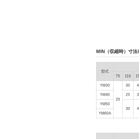
120
90
100
110
複数選択する(10)
135
160
フランジ 内径(φ)
MIN（収縮時）寸法
19
型式
27
75
110
1
39
YM30
30
4
49
YM40
25
3
20
59
YM50
30
4
69
YM60A
79
92
複数選択する(10)
117