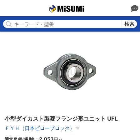
MISUMI
検索
小型ダイカスト製菱フランジ形ユニット UFL
ＦＹＨ（日本ピローブロック）
2,053
通常単価(税別)：
円
～