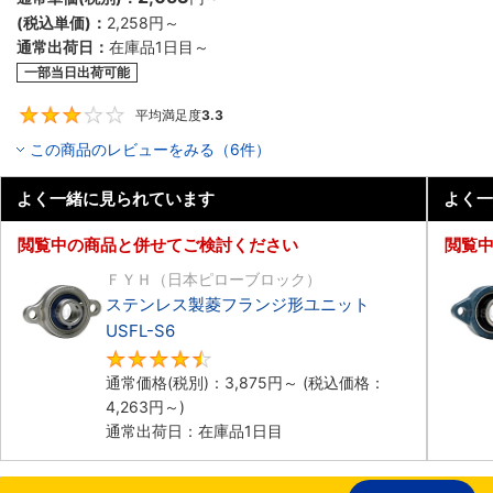
(税込単価)：
2,258円
～
通常出荷日：
在庫品1日目～
一部当日出荷可能
平均満足度
3.3
3.3
この商品のレビューをみる（6件）
よく一緒に見られています
よく一
閲覧中の商品と併せてご検討ください
閲覧
ＦＹＨ（日本ピローブロック）
ステンレス製菱フランジ形ユニット
USFL-S6
4.7
通常価格(税別)：
3,875円
～
(税込価格：
4,263円
～)
通常出荷日：在庫品1日目