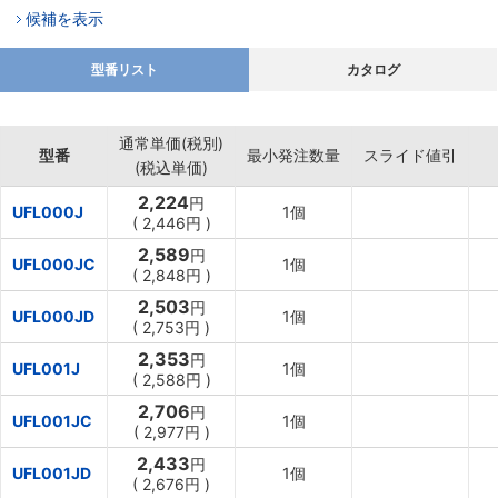
候補を表示
型番リスト
カタログ
通常単価(税別)
型番
最小発注数量
スライド値引
(税込単価)
2,224
円
UFL000J
1個
(
2,446円
)
2,589
円
UFL000JC
1個
(
2,848円
)
2,503
円
UFL000JD
1個
(
2,753円
)
2,353
円
UFL001J
1個
(
2,588円
)
2,706
円
UFL001JC
1個
(
2,977円
)
2,433
円
UFL001JD
1個
(
2,676円
)