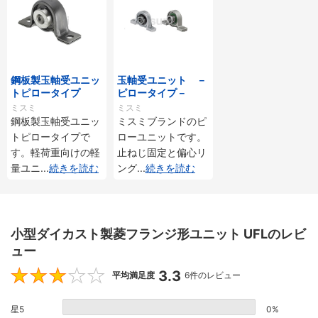
鋼板製玉軸受ユニッ
玉軸受ユニット －
トピロータイプ
ピロータイプ－
ミスミ
ミスミ
鋼板製玉軸受ユニッ
ミスミブランドのピ
トピロータイプで
ローユニットです。
す。軽荷重向けの軽
止ねじ固定と偏心リ
量ユニ
...
続きを読む
ング
...
続きを読む
小型ダイカスト製菱フランジ形ユニット UFLのレビ
ュー
3.3
3.3
平均満足度
6件のレビュー
星5
0%