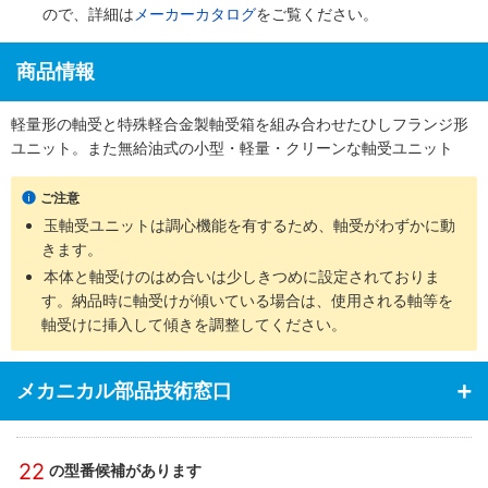
ので、詳細は
メーカーカタログ
をご覧ください。
商品情報
軽量形の軸受と特殊軽合金製軸受箱を組み合わせたひしフランジ形
ユニット。また無給油式の小型・軽量・クリーンな軸受ユニット
ご注意
玉軸受ユニットは調心機能を有するため、軸受がわずかに動
きます。
本体と軸受けのはめ合いは少しきつめに設定されておりま
す。納品時に軸受けが傾いている場合は、使用される軸等を
軸受けに挿入して傾きを調整してください。
メカニカル部品技術窓口
22
の型番候補があります