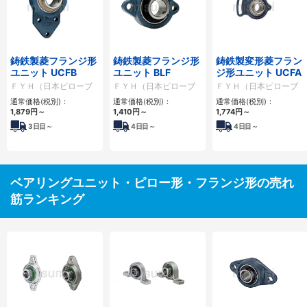
鋳鉄製菱フランジ形
鋳鉄製菱フランジ形
鋳鉄製変形菱フラン
ユニット UCFB
ユニット BLF
ジ形ユニット UCFA
ＦＹＨ（日本ピローブ
ＦＹＨ（日本ピローブ
ＦＹＨ（日本ピローブ
ロック）
ロック）
ロック）
通常価格(税別)：
通常価格(税別)：
通常価格(税別)：
1,879円
～
1,410円
～
1,774円
～
3
日目～
4
日目～
4
日目～
ベアリングユニット・ピロー形・フランジ形の売れ
筋ランキング