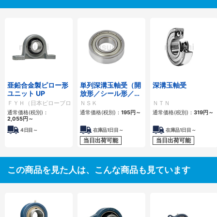
亜鉛合金製ピロー形
単列深溝玉軸受（開
深溝玉軸受
ユニット UP
放形／シール形／シ
ールド形）
ＦＹＨ（日本ピローブロック）
ＮＳＫ
ＮＴＮ
通常価格(税別)：
通常価格(税別)：
195円
～
通常価格(税別)：
319円
～
2,055円
～
4日目～
在庫品1日目～
在庫品1日目～
当日出荷可能
当日出荷可能
この商品を見た人は、こんな商品も見ています