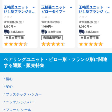
玉軸受ユニット －
玉軸受ユニット －
玉軸受ユニット －
ひし型フランジタイ
ピロータイプ－
ひし型フランジ（鋳
プ－
物）－
ミスミ
ミスミ
ミスミ
通常価格(税別)：
通常価格(税別)：
通常価格(税別)：
1,160円
～
1,160円
～
1,090円
～
在庫品1日目
在庫品1日目
在庫品1日目
当日出荷可能
当日出荷可能
当日出荷可能
4.7
4.6
ベアリングユニット・ピロー形・フランジ形に関連
する通販・販売特集
偏心
変心
プラスチック ハンガー
ニッケル シルバー
フレーム シール