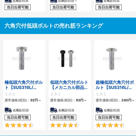
在庫品1日目
在庫品1日目～
在庫品1日目
当日出荷可能
当日出荷可能
当日出荷可能
六角穴付低頭ボルトの売れ筋ランキング
極低頭六角穴付ボル
低頭六角穴付ボルト
超極低頭六角穴付ボ
ト【SUS316L/
【メカニカル部品カ
ルト【SUS316L/
SUSXM7/
タログ掲載】
SUS304相当/
ミスミ
ミスミ
ミスミ
SCM435】
SCM435】
通常価格(税別)：
92円
～
通常価格(税別)：
93円
～
通常価格(税別)：
240円
～
在庫品1日目
在庫品1日目
在庫品1日目
当日出荷可能
当日出荷可能
当日出荷可能
4.7
4.6