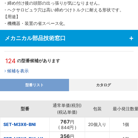
・締め付け後の頭部の出っ張りが気になりません。
・ヘクサロビュラ穴は高い締めつけトルクに耐える形状です。
【用途】
・機機器・装置の省スペース化。
メカニカル部品技術窓口
124
の型番候補があります
候補を表示
型番リスト
カタログ
通常単価(税別)
型番
包装
最小発注数
(税込単価)
767
円
SET-M3X6-BNI
20個入り
1個
(
844円
)
356
円