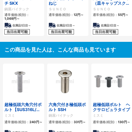
チ SKX
ねじ
（皿キャップスクリ
ュー）
鍋屋バイテック
ＳＵＮＣＯ
ＳＵＮＣＯ
通常価格(税別)：
通常価格(税別)：
12円
～
通常価格(税別)：
55円
～
1,069円
～
在庫品1日目～
在庫品1日目～
在庫品1日目～
当日出荷可能
当日出荷可能
当日出荷可能
この商品を見た人は、こんな商品も見ています
超極低頭六角穴付ボ
六角穴付き極低頭ボ
超極低頭ボルト ヘ
ルト【SUS316L/
ルト SSH
クサロビュラタイプ
SUS304相当/
ミスミ
鍋屋バイテック
ミスミ
SCM435】
通常価格(税別)：
240円
～
通常価格(税別)：
331円
～
通常価格(税別)：
130円
～