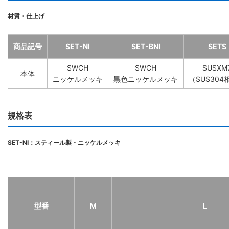
材質・仕上げ
商品記号
SET-NI
SET-BNI
SETS
SWCH
SWCH
SUSXM
本体
ニッケルメッキ
黒色ニッケルメッキ
（SUS304
規格表
SET-NI：スティール製・ニッケルメッキ
型番
M
L