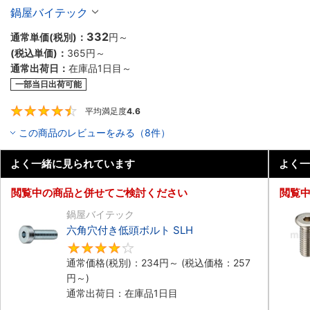
鍋屋バイテック
332
通常単価(税別)：
円
～
(税込単価)：
365円
～
通常出荷日：
在庫品1日目～
一部当日出荷可能
平均満足度
4.6
4.6
この商品のレビューをみる（8件）
よく一緒に見られています
よく一
閲覧中の商品と併せてご検討ください
閲覧
鍋屋バイテック
六角穴付き低頭ボルト SLH
4
通常価格(税別)：
234円
～
(税込価格：
257
円
～)
通常出荷日：在庫品1日目