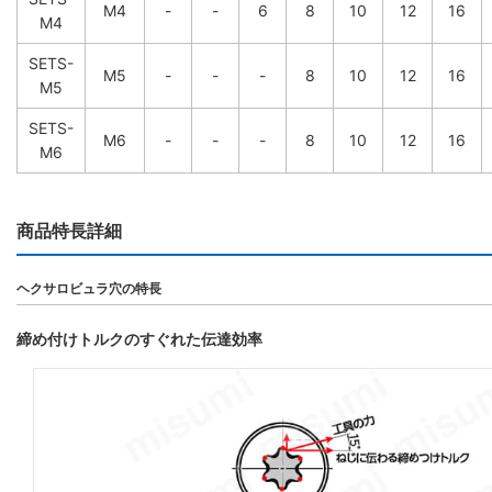
M4
-
-
6
8
10
12
16
M4
SETS-
M5
-
-
-
8
10
12
16
M5
SETS-
M6
-
-
-
8
10
12
16
M6
商品特長詳細
ヘクサロビュラ穴の特長
締め付けトルクのすぐれた伝達効率