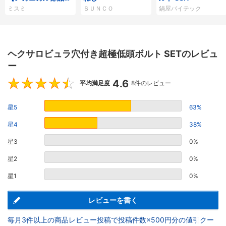
タログ掲載】
ミスミ
ＳＵＮＣＯ
鍋屋バイテック
ヘクサロビュラ穴付き超極低頭ボルト SETのレビュ
ー
4.6
4.6
平均満足度
8件のレビュー
星5
63%
星4
38%
星3
0%
星2
0%
星1
0%
レビューを書く
毎月3件以上の商品レビュー投稿で投稿件数×500円分の値引クー