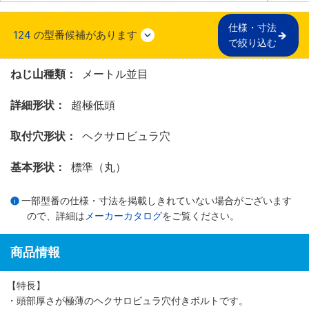
仕様・寸法

124
の型番候補があります
で絞り込む
ねじ山種類：
メートル並目
詳細形状：
超極低頭
取付穴形状：
ヘクサロビュラ穴
基本形状：
標準（丸）
一部型番の仕様・寸法を掲載しきれていない場合がございます
ので、詳細は
メーカーカタログ
をご覧ください。
商品情報
【特長】
・頭部厚さが極薄のヘクサロビュラ穴付きボルトです。