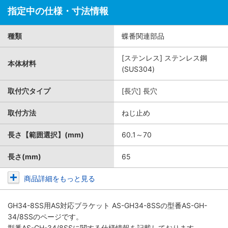
指定中の仕様・寸法情報
種類
蝶番関連部品
[ステンレス] ステンレス鋼
本体材料
(SUS304)
取付穴タイプ
[長穴] 長穴
取付方法
ねじ止め
長さ【範囲選択】(mm)
60.1～70
長さ(mm)
65
商品詳細をもっと見る
GH34-8SS用AS対応ブラケット AS-GH34-8SS
の型番AS-GH-
34/8SSのページです。
型番AS-GH-34/8SSに関する仕様情報を記載しております。