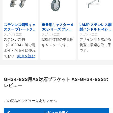
ステンレス鋼製キャ
重量用キャスター 4
LAMP ステンレス鋼
スター プレートタイ
00シリーズ プレー
製ハンドル H-42-C
プ SUS-SJ型
トタイプ
型
スガツネ工業
スガツネ工業
スガツネ工業
ステンレス鋼
始動性抜群の重量用
デザイン性を求める
（SUS304）製で耐
キャスターです。
装置に最適な取っ手
水性・耐食性に優れ
です。
ており
...
続きを読む
GH34-8SS用AS対応ブラケット AS-GH34-8SSの
レビュー
この商品のレビューはありません
レビューを書く