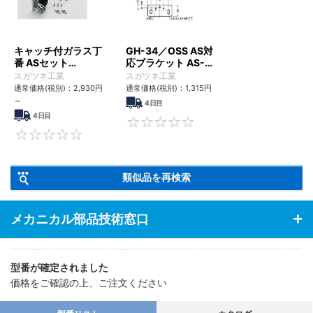
キャッチ付ガラス丁
GH-34／OSS AS対
番 ASセット
応ブラケット AS-
GHC34-8型 かぶせ
GH-34-0
スガツネ工業
スガツネ工業
扉用
通常価格(税別)：
2,930円
通常価格(税別)：
1,315円
～
4日目
4日目
0
0
類似品を再検索
メカニカル部品技術窓口
型番が確定されました
価格をご確認の上、ご注文ください