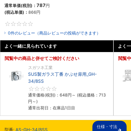
787
通常単価(税別)：
円
(税込単価)：
866円
0
0件のレビュー（商品レビューの投稿ができます）
よく一緒に見られています
よく一
閲覧中の商品と併せてご検討ください
閲覧
スガツネ工業
SUS製ガラス丁番 かぶせ扉用_GH-
34/8SS
0
通常価格(税別)：
648円
～
(税込価格：
713
円
～)
通常出荷日：在庫品1日目
仕様・寸法

型番:
AS-GH-34/8SS