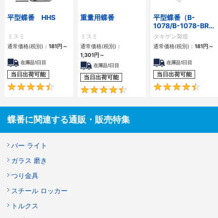
平型蝶番 HHS
重量用蝶番
平型蝶番（B-
1078/B-1078-BR・
ステンレス製）
ミスミ
ミスミ
タキゲン製造
通常価格(税別)：
181円
～
通常価格(税別)：
通常価格(税別)：
181円
～
1,301円
～
在庫品1日目
在庫品1日目
在庫品1日目
当日出荷可能
当日出荷可能
当日出荷可能
4.4
4.4
蝶番に関連する通販・販売特集
バー ライト
ガラス 磨き
つり金具
スチール ロッカー
トルクス