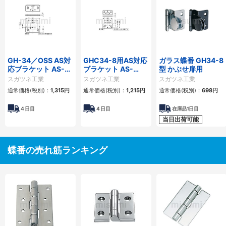
GH-34／OSS AS対
GHC34-8用AS対応
ガラス蝶番 GH34-8
応ブラケット AS-
ブラケット AS-
型 かぶせ扉用
GH-34-0
GHC34-8CR
スガツネ工業
スガツネ工業
スガツネ工業
通常価格(税別)：
1,315円
通常価格(税別)：
1,215円
通常価格(税別)：
698円
4
日目
4
日目
在庫品1日目
当日出荷可能
蝶番の売れ筋ランキング