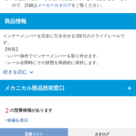
ので、詳細は
メーカーカタログ
をご覧ください。
商品情報
インナーメンバーを完全に引き出せる3段引のスライドレールで
す。
【特長】
・レバー操作でインナーメンバーを取り外せます。
・レール全閉時にその状態を簡易的に保持します。
・アウターメンバー取付部のクッション効果によりキャビネットの
続きを読む
多少の変形にもスムーズなスライドが得られます。
【用途】
メカニカル部品技術窓口
・プリンター、コピーマシンなどOA機器、コンピュータ周辺機器、
計測器、精密機器などに使用。
2
の型番候補があります
候補を表示
型番リスト
カタログ