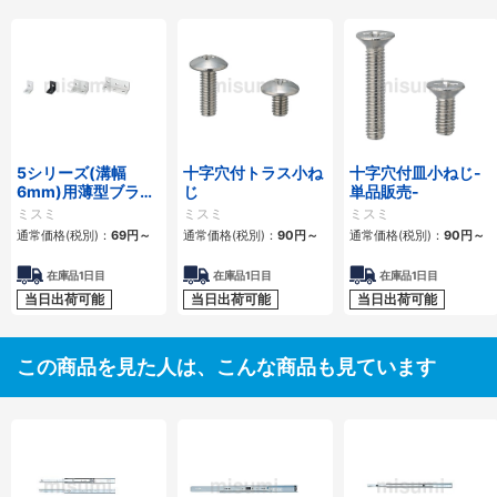
5シリーズ(溝幅
十字穴付トラス小ね
十字穴付皿小ねじ-
6mm)用薄型ブラケ
じ
単品販売-
ット
ミスミ
ミスミ
ミスミ
通常価格(税別)：
69円
～
通常価格(税別)：
90円
～
通常価格(税別)：
90円
～
在庫品1日目
在庫品1日目
在庫品1日目
当日出荷可能
当日出荷可能
当日出荷可能
この商品を見た人は、こんな商品も見ています