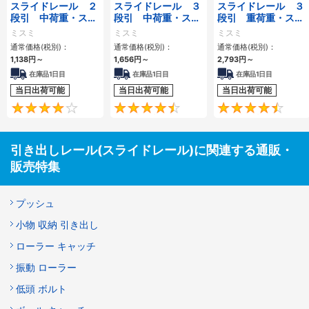
スライドレール ２
スライドレール ３
スライドレール ３
段引 中荷重・スチ
段引 中荷重・スチ
段引 重荷重・スチ
ールタイプ
ールタイプ
ール・引き抜きタイ
ミスミ
ミスミ
ミスミ
プ
通常価格(税別)：
通常価格(税別)：
通常価格(税別)：
1,138円
～
1,656円
～
2,793円
～
在庫品1日目
在庫品1日目
在庫品1日目
当日出荷可能
当日出荷可能
当日出荷可能
3.9
4.7
引き出しレール(スライドレール)に関連する通販・
販売特集
プッシュ
小物 収納 引き出し
ローラー キャッチ
振動 ローラー
低頭 ボルト