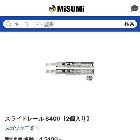
MISUMI
検索
スライドレール 8400【2個入り】
スガツネ工業
4,540
通常単価(税別)：
円
～