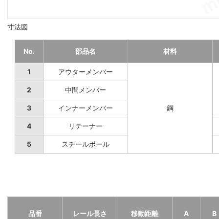
寸法図
No.
部品名
材料
1
アウターメンバー
2
中間メンバー
3
インナーメンバー
鋼
4
リテーナー
5
スチールボール
品番
レール長さ
移動距離
A
B