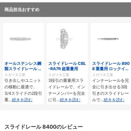
商品担当おすすめ
オールステンレス鋼
スライドレール CBL
スライドレール 890
製スライドレール 重
-RA7R 超重量用
8 重量用 ロックイ
量用 ESR5
ン・ロックアウト機
スガツネ工業
スガツネ工業
スガツネ工業
構付
引き出しやユニット
3段引の重量用スラ
インナーレールを完
の移動に最適で、
イドレールで、イン
全に引き出せる3段
3/4スライドの2段引
ナーメンバーを完全
引きのスライドレー
重
...
続きを読む
に引
...
続きを読む
ルで
...
続きを読む
スライドレール 8400のレビュー