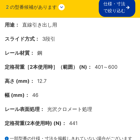
仕様・寸法

2
の型番候補があります
で絞り込む
用途：
直線引き出し用
スライド方式：
3段引
レール材質：
鋼
定格荷重［2本使用時］（範囲） (N)：
401～600
高さ (mm)：
12.7
幅 (mm)：
46
レール表面処理：
光沢クロメート処理
定格荷重(2本使用時) (N)：
441
一部型番の仕様・寸法を掲載しきれていない場合がございます