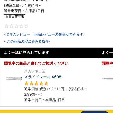
(税込単価)：
4,994円
～
通常出荷日：
在庫品1日目
当日出荷可能
0
0件のレビュー（商品レビューの投稿ができます）
この商品のFAQをみる(2件)
よく一緒に見られています
よく一
閲覧中の商品と併せてご検討ください
閲覧
スガツネ工業
スライドレール 4608
5
通常価格(税別)：
2,718円
～
(税込価格：
2,990円
～)
通常出荷日：在庫品1日目