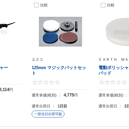
比較
比較
エスコ
ＥＡＲＴＨ ＭＡ
ャー
125mm マジックパットセッ
電動ポリッシャ
ト
パッド
0
0
8,114
円
4,775
通常単価(税別) ：
円
通常単価(税別) ：
目
通常出荷日 ：
1日目
通常出荷日 ：
2
一部当日出荷可能