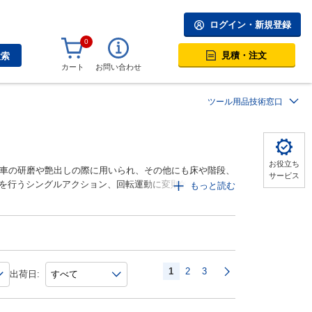
ログイン・新規登録
0
見積・注文
検索
カート
お問い合わせ
ツール用品技術窓口
お役立ち
車の研磨や艶出しの際に用いられ、その他にも床や階段、
サービス
磨を行うシングルアクション、回転運動に変則的な動きを加
もっと読む
の回転方式があります。研磨力の違いや、傷取りや肌調
とスポンジ（ウレタン）素材の2種に分けられます。研磨
たスポンジはウールよりも研磨力が小さく、磨き傷がつき
けられます。
1
2
3
出荷日: