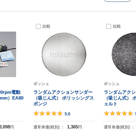
比較
比較
ボッシュ
ボッシュ
400rpm電動
ランダムアクションサンダー
ランダムアクシ
mm）EA80
（吸じん式） ポリッシングス
（吸じん式） 
ポンジ
ェルト
0
5
5.0
8,098
1,365
円
通常単価(税別) ：
円
通常単価(税別) ：