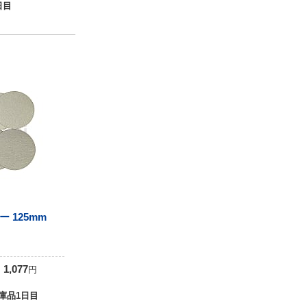
日目
 125mm
0
1,077
円
庫品1日目