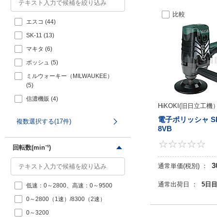
比較
エスコ (44)
SK-11 (13)
マキタ (6)
ボッシュ (5)
ミルウォーキー（MILWAUKEE）
(5)
信濃機販 (4)
HiKOKI(旧日立工機
コンパクトツール (3)
電子ポリッシャ SP
複数選択する(17件)
KTC（京都機械工具） (3)
8VB
ＥＡＲＴＨ ＭＡＮ (2)
回転数(min⁻¹)
ＦＥＳＴＯＯＬ (2)
3
通常単価(税別) ：
Ｈ＆Ｈ (2)
E-Value (1)
通常出荷日 ：
5日
低速：0～2800、高速：0～9500
HiKOKI(旧日立工機） (1)
0～2800（1速）/8300（2速）
ミニター (1)
0～3200