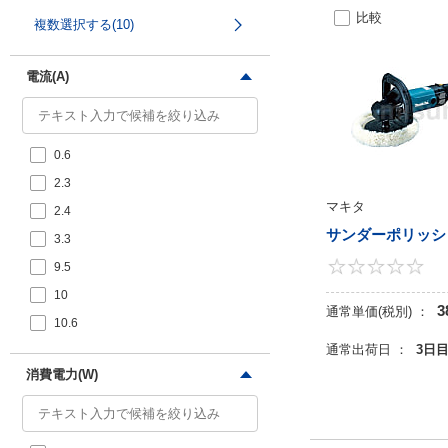
3800
比較
単相100
複数選択する(10)
4500～12000
100（50～60Hz）
6000～12000
AC100（50/60Hz）
電流(A)
10000
12000
12500
0.6
2.3
マキタ
2.4
サンダーポリッシ
3.3
9.5
10
3
通常単価(税別) ：
10.6
通常出荷日 ：
3日
消費電力(W)