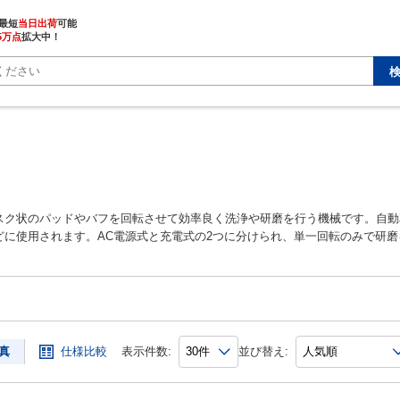
最短
当日出荷
5万点
拡大中！
スク状のパッドやバフを回転させて効率良く洗浄や研磨を行う機械です。自動
どに使用されます。AC電源式と充電式の2つに分けられ、単一回転のみで研
クション、回転運動と偏芯運動によって研磨を行うダブルアクションの3種類
仕上げに向くなど特徴があります。ポリッシャに取り付けるバフはウール素材
優れているウールはハード・ソフトの2タイプ、ウレタン素材のふわふわとし
中目、細目、細目の凸凹タイプ、極細目、超微粒子というように目の粗さで分
真
仕様比較
表示件数:
並び替え: