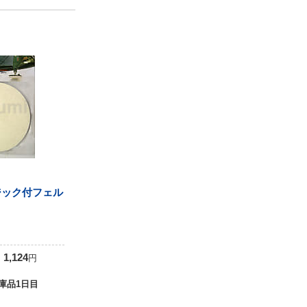
マジック付フェル
0
1,124
円
庫品1日目