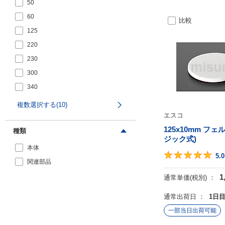
50
60
比較
125
220
230
300
340
900
複数選択する(10)
エスコ
950
125x10mm フェ
1010
種類
ジック式)
本体
5.0
関連部品
1
通常単価(税別) ：
通常出荷日 ：
1日
一部当日出荷可能