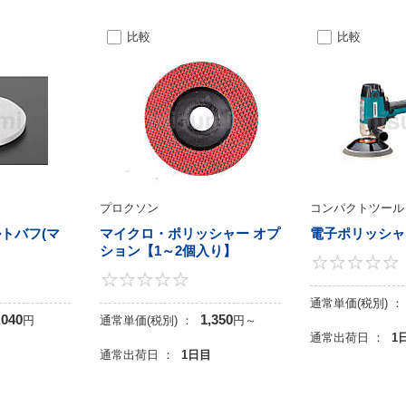
比較
比較
プロクソン
コンパクトツール
ルトバフ(マ
マイクロ・ポリッシャー オプ
電子ポリッシャ
ション【1～2個入り】
5
0
通常単価(税別) ：
,040
1,350
円
通常単価(税別) ：
円
～
通常出荷日 ：
1
目
通常出荷日 ：
1日目