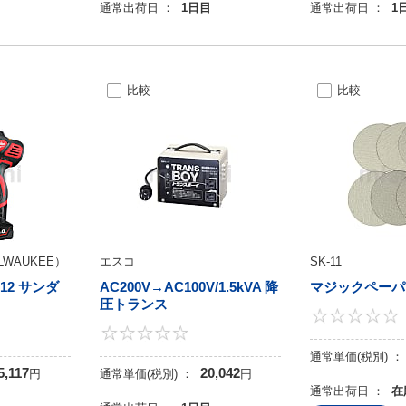
目
通常出荷日 ：
1日目
通常出荷日 ：
1
比較
比較
WAUKEE）
エスコ
SK-11
12 サンダ
AC200V→AC100V/1.5kVA 降
マジックペーパー
圧トランス
0
0
通常単価(税別) ：
5,117
20,042
円
通常単価(税別) ：
円
通常出荷日 ：
在