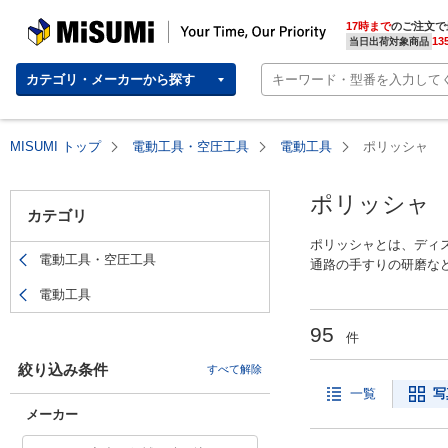
MISUMI(ミスミ) | 総合Webカタログ
MISUMI | Your Time, Our Priority
17時まで
のご注文で
13
当日出荷対象商品
カテゴリ・メーカーから探す
MISUMI トップ
電動工具・空圧工具
電動工具
ポリッシャ
ポリッシャ
カテゴリ
ポリッシャとは、ディ
電動工具・空圧工具
通路の手すりの研磨な
えて研磨を行うギヤア
電動工具
整、中間仕上げ、最終
力が高く、切削能力に
95
件
にくい点が特徴です。
絞り込み条件
すべて解除
一覧
写
メーカー