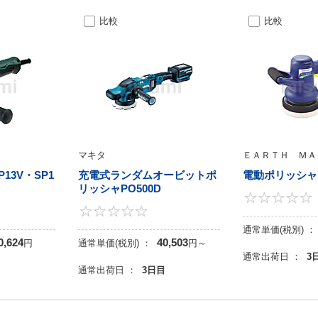
比較
比較
）
マキタ
ＥＡＲＴＨ ＭＡ
13V・SP1
充電式ランダムオービットポ
電動ポリッシャ
リッシャPO500D
0
0
通常単価(税別) ：
0,624
40,503
円
通常単価(税別) ：
円
～
通常出荷日 ：
3
目
通常出荷日 ：
3日目