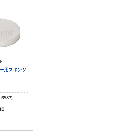
Ｎ
ー用スポンジ
0
658
円
日目