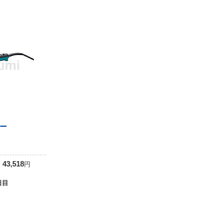
ー
0
43,518
円
日目