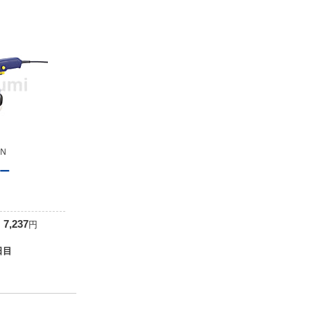
Ｎ
ー
0
7,237
円
日目