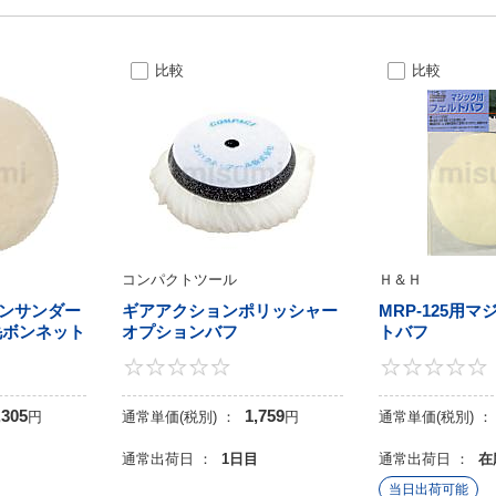
比較
比較
コンパクトツール
Ｈ＆Ｈ
ンサンダー
ギアアクションポリッシャー
MRP-125用
毛ボンネット
オプションバフ
トバフ
0
0
,305
1,759
円
通常単価(税別) ：
円
通常単価(税別) ：
目
通常出荷日 ：
1日目
通常出荷日 ：
在
当日出荷可能