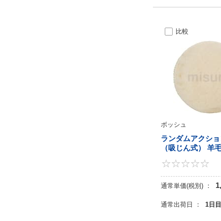
比較
ボッシュ
ランダムアクショ
（吸じん式） 羊
1
通常単価(税別) ：
通常出荷日 ：
1日