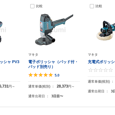
比較
比較
マキタ
マキタ
シャ PV3
電子ポリッシャ（パッド付・
充電式ポリッシャ
パッド別売り）
0
5
5.0
通常単価(税別) ：
6,731
28,373
円
～
通常単価(税別) ：
円
～
通常出荷日 ：
3
目
通常出荷日 ：
3日目〜