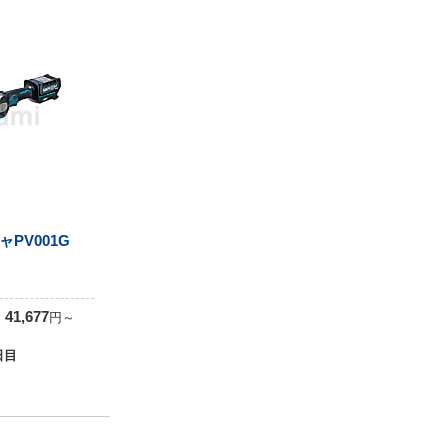
PV001G
0
41,677
円
～
日目