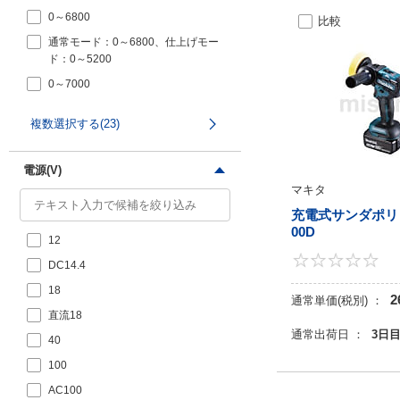
プロクソン (1)
0～6800
比較
ツボ万 (1)
通常モード：0～6800、仕上げモー
柳瀬 (1)
ド：0～5200
0～7000
0～7000（高速）/0～2000（低速）
複数選択する(23)
50Hz 約900～3000/60Hz 約600～
3000
電源(V)
520～780
マキタ
600-2000
充電式サンダポリッ
600～2200
00D
12
800～1600
DC14.4
800～2400
18
2
通常単価(税別) ：
1200
直流18
1600～2500
通常出荷日 ：
3日
40
2000
100
2800～7600
AC100