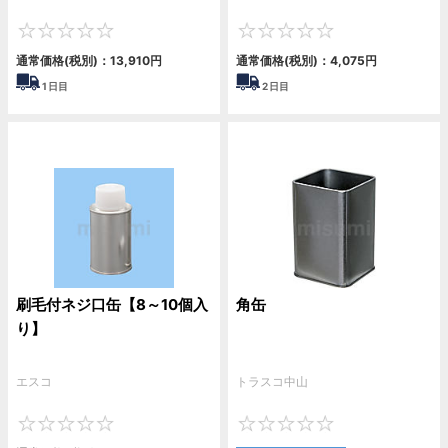
0
0
通常価格(税別)：
13,910
円
通常価格(税別)：
4,075
円
1
日目
2
日目
刷毛付ネジ口缶【8～10個入
角缶
り】
エスコ
トラスコ中山
0
0