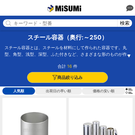
MISUMI(ミスミ) | 総合Webカタログ
MISUMI
検索
スチール容器（奥行:～250）
スチール容器とは、スチールを材料にして作られた容器です。丸
型、角型、浅型、深型、ふた付きなど、さまざまな形のものが作
られ、機械部品やパーツの収納から、オイルやペイントを入れる
合計
16
件
容器、病院での薬品保管など、用途に合わせ幅広い分野で活用さ
れています。特に1枚絞り成型で作られた容器は丈夫で、継ぎ目が
商品絞り込み
ないため液体漏れの心配がありません。スチールは、鉄に炭素を
加えた合金で、鉄より高い強度や耐熱性などを持ちますが、その
人気順
出荷日の早い順
価格の安い順
ままでは酸化し腐食するため、製品にする時は表面処理を施しま
す。スチール容器には、すずをメッキしたブリキを始め、耐食性
に優れた亜鉛メッキしたものが多く使われてます。また、スチー
ルに小さな穴をあけたパンチングボックスもあります。これは、
主に油のついた部品の収納や油切りに使用されます。