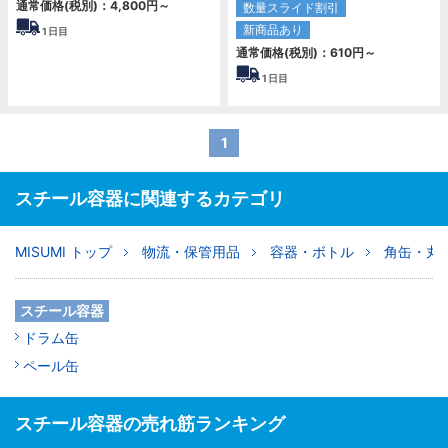
通常価格(税別)：
4,800
円
～
数量スライド割引
新商品あり
1
日目
通常価格(税別)：
610
円
～
1
日目
1
スチール容器に関連するカテゴリ
MISUMI トップ
物流・保管用品
容器・ボトル
角缶・丸
スチール容器
ドラム缶
ペール缶
スチール容器の売れ筋ランキング