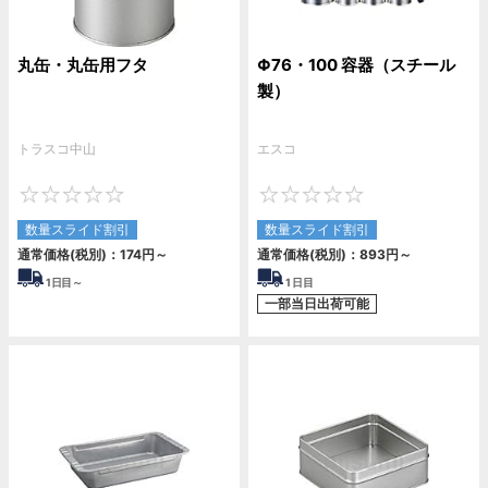
丸缶・丸缶用フタ
Φ76・100 容器（スチール
製）
トラスコ中山
エスコ
0
0
数量スライド割引
数量スライド割引
通常価格(税別)：
174
円
～
通常価格(税別)：
893
円
～
1
日目～
1
日目
一部当日出荷可能