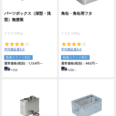
パーツボックス（深型・浅
角缶・角缶用フタ
型）無塗装
トラスコ中山
トラスコ中山
4
4
平均満足度4.0
平均満足度4.0
数量スライド割引
数量スライド割引
通常価格(税別)：
1,124
円
～
通常価格(税別)：
462
円
～
1
日目
1
日目～