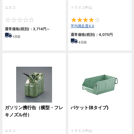
エスコ
トラスコ中山
0
4
平均満足度4.0
通常価格(税別)：
3,714
円
～
通常価格(税別)：
4,075
円
1
日目
4
日目
ガソリン携行缶（横型・フレ
バケット(Bタイプ)
キノズル付）
エスコ
トラスコ中山