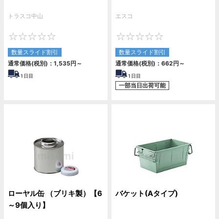
トラスコ中山
エスコ
0
0
数量スライド割引
数量スライド割引
通常価格(税別)：
1,535
円
～
通常価格(税別)：
662
円
～
1
日目
1
日目
一部当日出荷可能
ローヤル缶 （ブリキ製）【6
バケット(Aタイプ)
～9個入り】