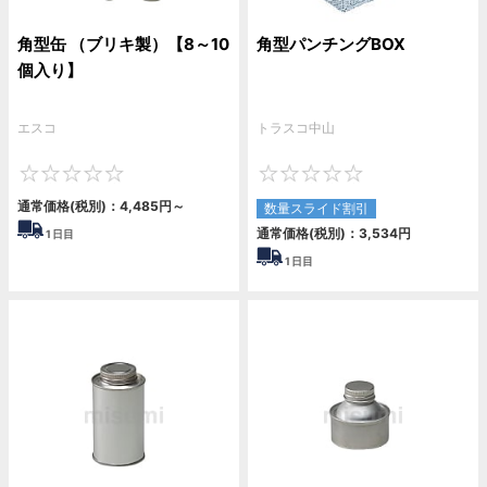
角型缶 （ブリキ製）【8～10
角型パンチングBOX
個入り】
エスコ
トラスコ中山
0
0
通常価格(税別)：
4,485
円
～
数量スライド割引
通常価格(税別)：
3,534
円
1
日目
1
日目