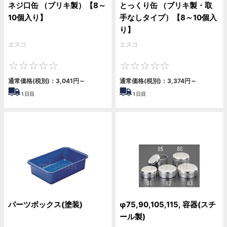
ネジ口缶 （ブリキ製）【8～
とっくり缶 （ブリキ製・取
10個入り】
手なしタイプ）【8～10個入
り】
エスコ
エスコ
0
0
通常価格(税別)：
3,041
円
～
通常価格(税別)：
3,374
円
～
1
日目
1
日目
パーツボックス(塗装)
φ75,90,105,115, 容器(スチ
ール製)