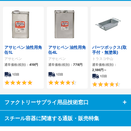
アサヒペン 油性用角
アサヒペン 油性用角
パーツボックス(取
缶1L
缶4L
手付・無塗装)
アサヒペン
アサヒペン
トラスコ中山
通常価格(税別)：
419
円
通常価格(税別)：
778
円
通常価格(税別)：
2,186
円
～
1日目
1日目
1日目
5
4.7
ファクトリーサプライ用品技術窓口
スチール容器に関連する通販・販売特集