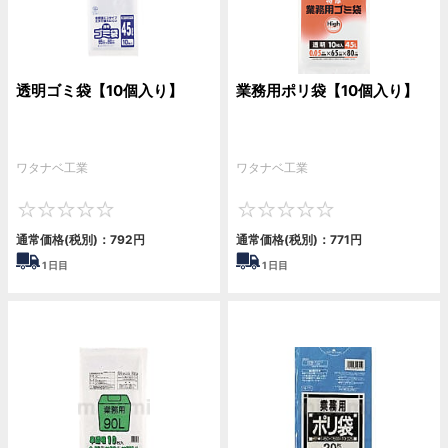
透明ゴミ袋【10個入り】
業務用ポリ袋【10個入り】
ワタナベ工業
ワタナベ工業
0
0
通常価格(税別)：
792
円
通常価格(税別)：
771
円
1
日目
1
日目