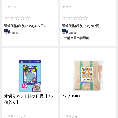
アズワン
エスコ
0
0
通常価格(税別)：
24,462
円
～
通常価格(税別)：
2,767
円
4
日目～
2
日目
一部当日出荷可能
水切りネット排水口用【35
パワ-BAG
個入り】
日本サニパック
日本マタイ