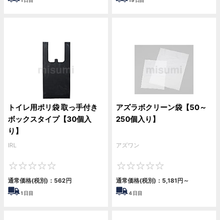
1
日目
19
日目
トイレ用ポリ袋 取っ手付き
アズラボクリーン袋【50～
ボックスタイプ【30個入
250個入り】
り】
IRL
アズワン
0
0
通常価格(税別)：
562
円
通常価格(税別)：
5,181
円
～
1
日目
4
日目