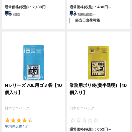
通常価格(税別)：
2,133
円
通常価格(税別)：
436
円
～
1
日目
在庫品1日目～
一部当日出荷可能
Nシリーズ 70L用ゴミ袋【10
業務用ポリ袋(黄半透明)【10
個入り】
個入り】
日本サニパック
日本サニパック
4.7
0
平均満足度4.7
通常価格(税別)：
652
円
～