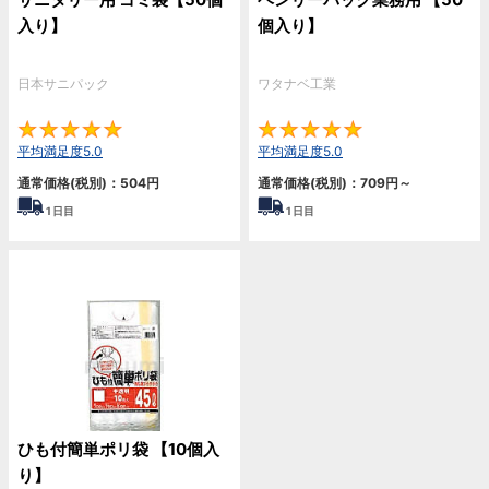
入り】
個入り】
日本サニパック
ワタナベ工業
5
5
平均満足度5.0
平均満足度5.0
通常価格(税別)：
504
円
通常価格(税別)：
709
円
～
1
日目
1
日目
ひも付簡単ポリ袋 【10個入
り】