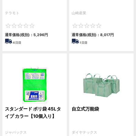
テラモト
山崎産業
0
0
通常価格(税別)：
5,296
円
通常価格(税別)：
8,017
円
4
日目
1
日目
スタンダード ポリ袋 45Lタ
自立式万能袋
イプ カラー【10個入り】
ジャパックス
ダイヤテックス