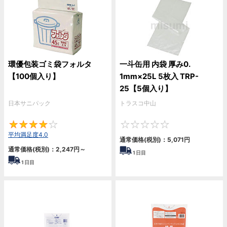
環優包装ゴミ袋フォルタ
一斗缶用 内袋 厚み0.
【100個入り】
1mm×25L 5枚入 TRP-
25【5個入り】
日本サニパック
トラスコ中山
4
0
平均満足度4.0
通常価格(税別)：
5,071
円
通常価格(税別)：
2,247
円
～
1
日目
1
日目