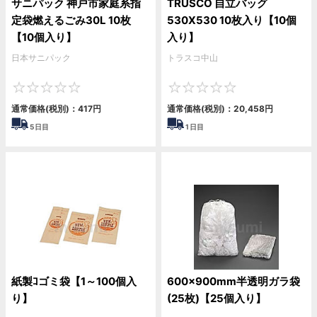
サニパック 神戸市家庭系指
TRUSCO 自立バッグ
定袋燃えるごみ30L 10枚
530X530 10枚入り【10個
【10個入り】
入り】
日本サニパック
トラスコ中山
0
0
通常価格(税別)：
417
円
通常価格(税別)：
20,458
円
5
日目
1
日目
紙製ｺゴミ袋【1～100個入
600×900mm半透明ガラ袋
り】
(25枚)【25個入り】