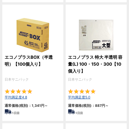
エコノプラスBOX（半透
エコノプラス 特大 半透明 容
明）【100個入り】
量(L) 100・150・300【10
個入り】
日本サニパック
日本サニパック
4.8
5
平均満足度4.8
平均満足度5.0
通常価格(税別)：
1,341
円
～
通常価格(税別)：
887
円
～
1
日目
1
日目