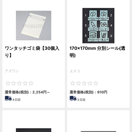
ワンタッチゴミ袋【30個入
170x170mm 分別シール(透
り】
明)
アズワン
エスコ
0
0
通常価格(税別)：
2,254
円
～
通常価格(税別)：
910
円
4
日目
3
日目