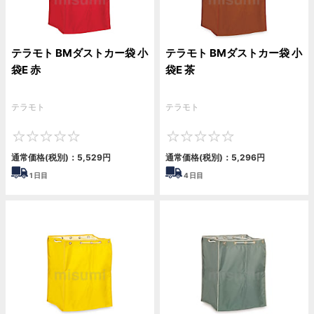
テラモト BMダストカー袋 小
テラモト BMダストカー袋 小
袋E 赤
袋E 茶
テラモト
テラモト
0
0
通常価格(税別)：
5,529
円
通常価格(税別)：
5,296
円
1
日目
4
日目