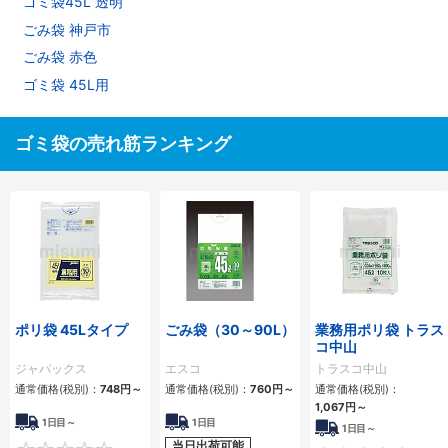
ゴミ袋45L 透明
ごみ袋 神戸市
ごみ袋 赤色
ゴミ袋 45L用
ゴミ袋の売れ筋ランキング
ポリ袋 45Lタイプ
ごみ袋（30～90L）
業務用ポリ袋 トラス
コ中山
ジャパックス
エスコ
トラスコ中山
通常価格(税別)：
748
円
～
通常価格(税別)：
760
円
～
通常価格(税別)：
1,067
円
～
1日目～
1日目
1日目～
当日出荷可能