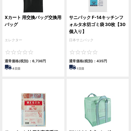
Xカート 用交換バッグ交換用
サニパック F-14キッチンフ
バッグ
ォルタ水切ゴミ袋 30枚【30
個入り】
エレクター
日本サニパック
0
0
通常価格(税別)：
6,736
円
通常価格(税別)：
435
円
4
日目
1
日目