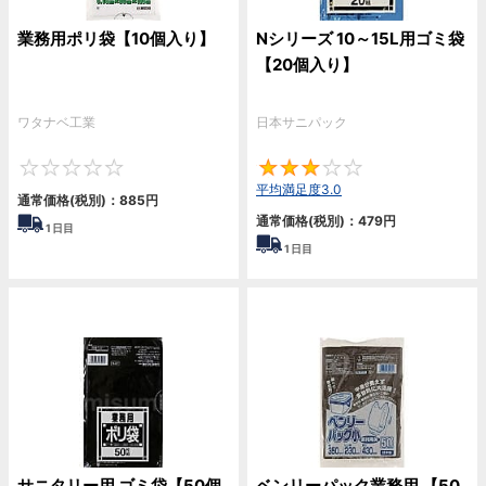
業務用ポリ袋【10個入り】
Nシリーズ 10～15L用ゴミ袋
【20個入り】
ワタナベ工業
日本サニパック
0
3
平均満足度3.0
通常価格(税別)：
885
円
通常価格(税別)：
479
円
1
日目
1
日目
サニタリー用 ゴミ袋【50個
ベンリーパック業務用 【50