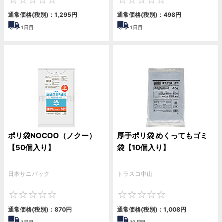
0
0
通常価格(税別)：
1,295
円
通常価格(税別)：
498
円
1
日目
1
日目
ポリ袋NOCOO（ノクー）
厚手ポリ袋 めくってもゴミ
【50個入り】
袋【10個入り】
日本サニパック
トラスコ中山
0
0
通常価格(税別)：
870
円
通常価格(税別)：
1,008
円