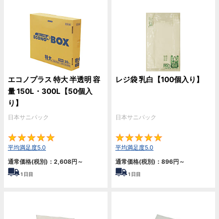
エコノプラス 特大 半透明 容
レジ袋 乳白【100個入り】
量 150L・300L【50個入
り】
日本サニパック
日本サニパック
5
5
平均満足度5.0
平均満足度5.0
通常価格(税別)：
2,608
円
～
通常価格(税別)：
896
円
～
1
日目
1
日目