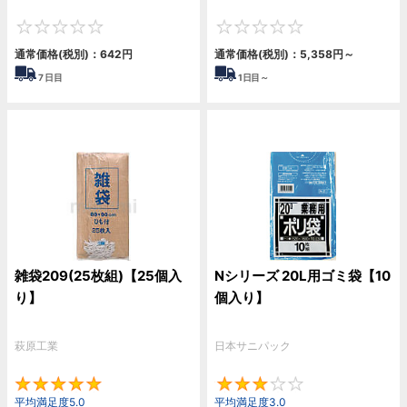
0
0
通常価格(税別)：
642
円
通常価格(税別)：
5,358
円
～
7
日目
1
日目～
雑袋209(25枚組)【25個入
Nシリーズ 20L用ゴミ袋【10
り】
個入り】
萩原工業
日本サニパック
5
3
平均満足度5.0
平均満足度3.0