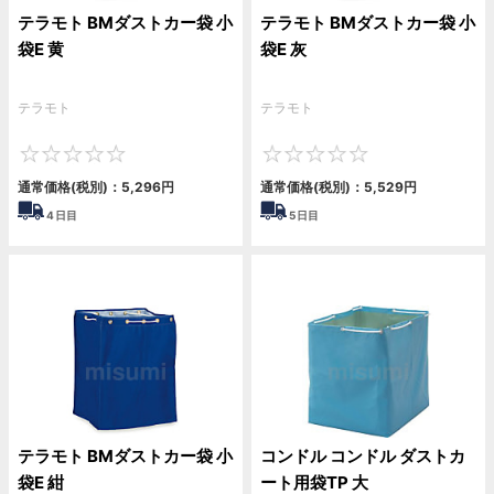
テラモト BMダストカー袋 小
テラモト BMダストカー袋 小
袋E 黄
袋E 灰
テラモト
テラモト
0
0
通常価格(税別)：
5,296
円
通常価格(税別)：
5,529
円
4
日目
5
日目
テラモト BMダストカー袋 小
コンドル コンドル ダストカ
袋E 紺
ート用袋TP 大