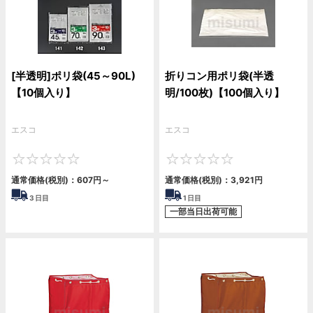
[半透明]ポリ袋(45～90L)
折りコン用ポリ袋(半透
【10個入り】
明/100枚)【100個入り】
エスコ
エスコ
0
0
通常価格(税別)：
607
円
～
通常価格(税別)：
3,921
円
3
日目
1
日目
一部当日出荷可能