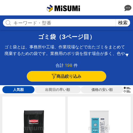
MISUMI(ミスミ) | 総合Webカタログ
MISUMI
検索
ゴミ袋（3ページ目）
ゴミ袋とは、事務所や工場、作業現場などで出たゴミをまとめて
廃棄するための袋です。業務用のポリ袋を指す場合が多く、色や
形状は製品によって異なります。オフィスで使用するくずかごに
合計
198
件
適したサイズから大量のゴミが発生する工場に適したサイズまで
幅広い容量の製品があるため、用途に応じて選択します。また、
商品絞り込み
薄口の袋は軽量で角のないゴミ用、厚口の袋は重量のあるゴミや
角のあるゴミ用と使い分けを行って袋の破損を防ぐことも可能で
人気順
出荷日の早い順
価格の安い順
す。色は透明、半透明が一般的ですが、アスベスト廃棄物は注意
書きに加え目を引く黄色を使用するなど、色使いで分別しやすく
なっています。バッグ型の自立式万能袋はFRP芯入りで自立し折り
たたみもできるコンパクト設計で、現場から出る廃材や重量物な
どの入れ物に適しています。