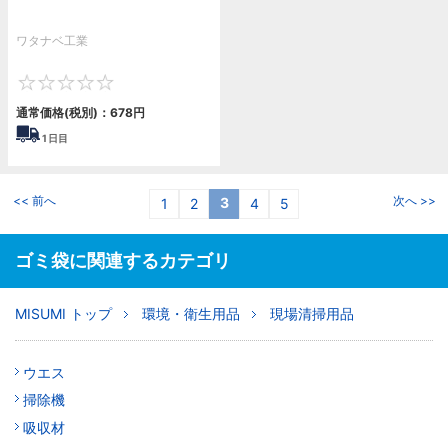
ワタナベ工業
0
通常価格(税別)：
678
円
1
日目
<< 前へ
次へ >>
3
1
2
4
5
ゴミ袋に関連するカテゴリ
MISUMI トップ
環境・衛生用品
現場清掃用品
ウエス
掃除機
吸収材