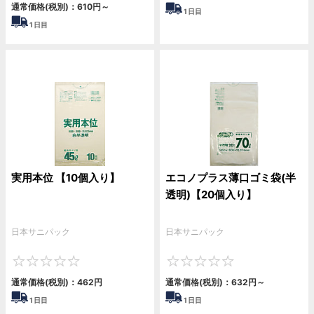
通常価格(税別)：
610
円
～
1
日目
1
日目
実用本位 【10個入り】
エコノプラス薄口ゴミ袋(半
透明)【20個入り】
日本サニパック
日本サニパック
0
0
通常価格(税別)：
462
円
通常価格(税別)：
632
円
～
1
日目
1
日目