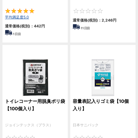
5
0
平均満足度5.0
通常価格(税別)：
2,246
円
通常価格(税別)：
442
円
11
日目
1
日目
トイレコーナー用脱臭ポリ袋
容量表記入りゴミ袋【10個
【100個入り】
入り】
ジョインテックス（プラス）
日本サニパック