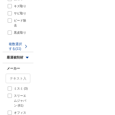
砥粒(キュ
キズ取り
ービトロ
ン[[TMU]]
サビ取り
[[R2]])
比較
ビード除
砥材：セ
去
ラミック
黒皮取り
砥粒(キュ
ービトロ
塗装研磨
ン[[TM]]
複数選択
複数選択
塗装はが
[[(R2)]])
する(11)
する(18)
し
:ダイヤモ
最適被削材
汚れ落と
ンド
し
A
メーカー
三共理化学
湿式研磨
AA
レジンクロスベルト D
アルミ
湿式・乾
シリーズ【1～10個入
AA(A)
式併用
アルミニ
り】
ミスミ (3)
AZ
ウム
4.6
4.6
スリーエ
C
アルミニ
ムジャパ
ウム合金
CC
通常単価(税別) ：
ン (61)
ガラス
1,285
SiC
円
～
オフィス