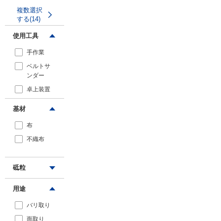
540
複数選択
する(14)
610
620
使用工具
710
手作業
915
ベルトサ
1525
ンダー
トラスコ中山
3350
卓上装置
エアベルトサンダー用
研磨ベルト“957AT ス
基材
モールベルト”【20～
50個入り】
布
不織布
4
4.0
通常単価(税別) ：
砥粒
4,177
円
～
用途
通常出荷日 ：
在庫品1日目〜
バリ取り
砥材：セ
一部当日出荷可能
ラミック
面取り