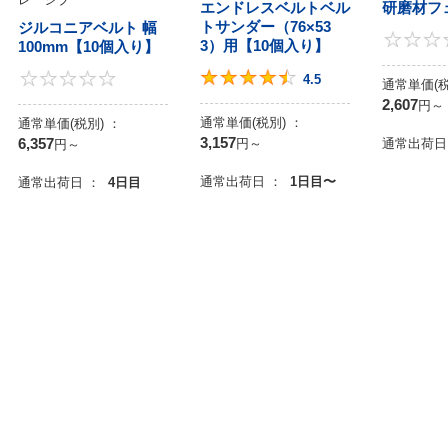
エンドレスベルトベル
研磨材フ
トサンダー（76×53
ジルコニアベルト 幅
3）用【10個入り】
100mm【10個入り】
0
4.5
0
4.5
通常単価(税
2,607
円
～
通常単価(税別) ：
通常単価(税別) ：
3,157
6,357
円
～
通常出荷日
円
～
通常出荷日 ：
1日目〜
通常出荷日 ：
4日目