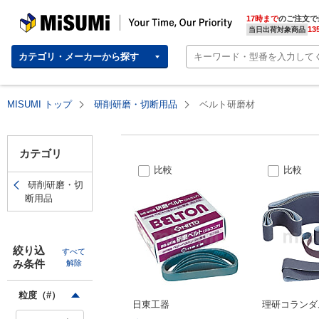
MISUMI(ミスミ) | 総合Webカタログ
MISUMI | Your Time, Our Priority
17時まで
のご注文で
13
当日出荷対象商品
カテゴリ・メーカーから探す
MISUMI トップ
研削研磨・切断用品
ベルト研磨材
ベ
カテゴリ
ル
比較
比較
ト
研削研磨・切
断用品
研
磨
材
絞り込
すべて
み条件
解除
粒度（#）
172
件
日東工器
理研コランダ