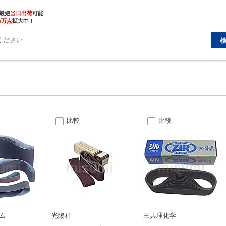
最短
当日出荷
5万点
拡大中！
比較
比較
ム
光陽社
三共理化学