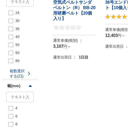
空気式ベルトサンダ
36号エン
ベルトン（R） BB-20
ト【10個入
仕
用研磨ベルト【20個
24
一
写
様
入り】
覧
真
比
30
較
0
36
通常単価(税別
表示件数:
12,403
円
～
40
通常単価(税別) ：
並び替え:
50
3,107
円
～
通常出荷日 
60
出荷日:
通常出荷日 ：
1日目
80
1
2
3
4
100
複数選択
する(21)
120
150
幅(mm)
比較
180
200
4
220
6
240
8
280