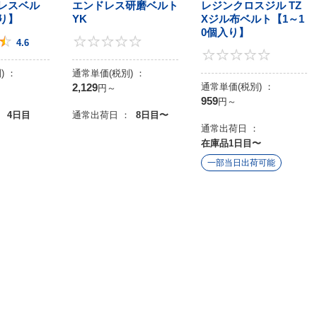
ドレスベル
エンドレス研磨ベルト
レジンクロスジル TZ
り】
YK
Xジル布ベルト【1～1
0個入り】
4.6
0
4.6
) ：
通常単価(税別) ：
2,129
通常単価(税別) ：
円
～
959
円
～
：
4日目
通常出荷日 ：
8日目〜
通常出荷日 ：
在庫品1日目〜
一部当日出荷可能