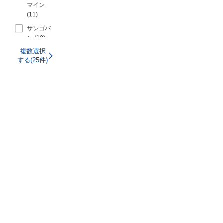
コンクリ
マイン
WA
通常出荷日 ：
ート
(11)
Z
在庫品1日目〜
ゴム
複数選択
サンゴバ
ZA
一部当日出荷可能
する(28)
ン (10)
ステンレ
アランダ
ス
複数選択
トラスコ
ム
する(25件)
中山 (10)
チタン
アルミナ
エスコ (8)
ニッケル
比較
ジルコニ
鋼
理研コラ
ア
ンダム (8)
一般金属
セラミッ
ミニター
一般鋼
ク
(6)
合金鋼
砥材：ジ
ナカニシ
ルコニア
工具鋼
(6)
砥粒（Z）
工具鋼・
京セラ (5)
合金鋼・
ノリタケ
樹脂・ゴ
日東工器
コーテッ
ム・一般
空気・電動式ベルトサ
ドアブレ
鋼・ステ
ンダ ベルトン（R）用
ーシブ (5)
ンレス・
研磨ベルト【20～50
アルミニ
リョービ
個入り】
ウム・銅