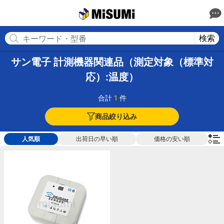
MISUMI
検索
サン電子 計測機器関連品（測定対象（標準対
応）:温度）
合計
1
件
商品絞り込み
人気順
出荷日の早い順
価格の安い順