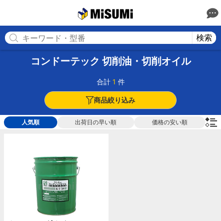
MISUMI
検索
コンドーテック 切削油・切削オイル
合計
1
件
商品絞り込み
人気順
出荷日の早い順
価格の安い順