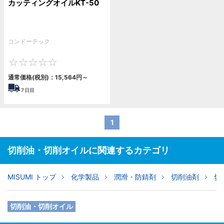
カッティングオイルKT-50
コンドーテック
0
通常価格(税別)：
15,564
円
～
7
日目
1
切削油・切削オイルに関連するカテゴリ
MISUMI トップ
化学製品
潤滑・防錆剤
切削油剤
切
切削油・切削オイル