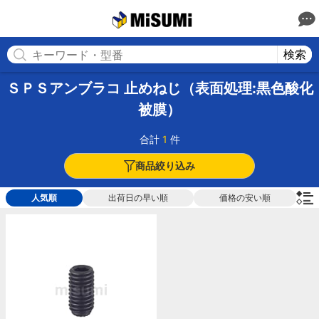
MISUMI
検索
ＳＰＳアンブラコ 止めねじ（表面処理:黒色酸化
被膜）
合計
1
件
商品絞り込み
人気順
出荷日の早い順
価格の安い順