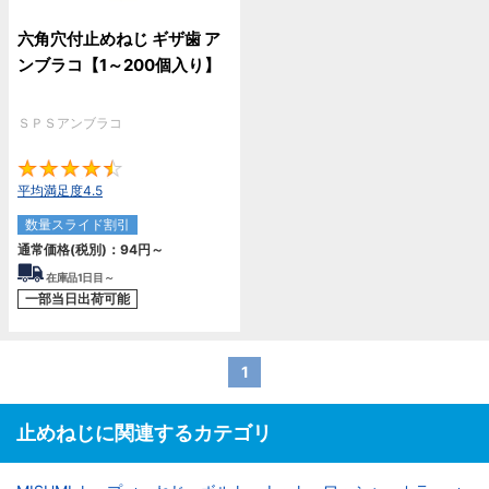
六角穴付止めねじ ギザ歯 ア
ンブラコ【1～200個入り】
ＳＰＳアンブラコ
4.5
平均満足度4.5
数量スライド割引
通常価格(税別)：
94
円
～
在庫品1日目～
一部当日出荷可能
1
止めねじに関連するカテゴリ