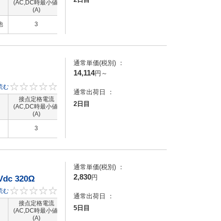
定の
(AC,DC時最小値)
（AC,DC時最大
(DC)(V)
(AC)(V)
(A)
値）(A)
台
1に
他
3
-
-
-
す・
2
を2
べ
通常単価(税別) ：
14,114
円
～
いて
読む
0
通常出荷日 ：
二
接点定格電流
接点定格電流
コイル定格電圧
コイル定格電
2日目
モ
(AC,DC時最小値)
（AC,DC時最大
(DC)(V)
(AC)(V)
(A)
値）(A)
可
パフ
3
-
-
-
や
械に
機
ます
通常単価(税別) ：
2,830
円
dc 320Ω
ル
読む
0
通常出荷日 ：
接点定格電流
接点定格電流
コイル定格電圧
コイル定格電
5日目
(AC,DC時最小値)
（AC,DC時最大
(DC)(V)
(AC)(V)
(A)
値）(A)