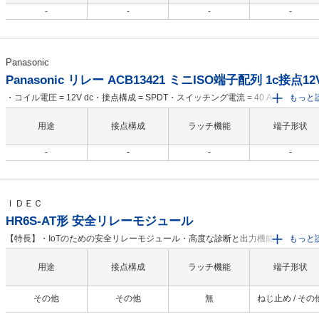
-
-
-
-
Panasonic
Panasonic リレー ACB13421 ミニISO端子配列 1c接点12V
・コイル電圧 = 12V dc・接点構成 = SPDT・スイッチング電流 = 40 A・ターミナ
もっと
イプ = 簡易接続・コイル抵抗 = 103 Ω・最大スイッチング電圧 DC = 14V・長さ =
26mm・奥行き = 22mm・高さ = 25mm・寸法 = 26 x 22 x 25mm・動作温度 Max 
用途
接点構成
ラッチ機能
端子形状
+85℃
-
-
-
-
ＩＤＥＣ
HR6S-AT形 安全リレーモジュール
【特長】・IoTのための安全リレーモジュール・高度な診断と出力機能を搭載：予
もっと
保全・ダイヤル切替により多彩な入力機器の接続に対応：スタートモード設定、
ンクションモード設定・設定のロックや、出力拡張が可能・ひと目で状況把握で
用途
接点構成
ラッチ機能
端子形状
LED表示・オフディレー機能・従来のねじ端子台と、省工数で高信頼性のPush-in
子台の2種類から選択可能・オペレータからの停止指示を受け取ったとき、または
その他
その他
無
ねじ止め / その
全回路自体の故障を検出したときに、危険な動きを即座（停止カテゴリ0）に停止