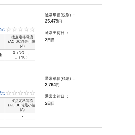
載
分
1-
通常単価(税別) ：
り消
25,479
円
知
読む
0
通常出荷日 ：
設
接点定格電流
接点定格電流
コイル定格電圧
コイル定格電
2日目
と目
(AC,DC時最小値)
（AC,DC時最大
(DC)(V)
(AC)(V)
(A)
値）(A)
子
全
3（NO）、
他
-
-
-
1（NC）
レー
プで
通常単価(税別) ：
2,764
円
ルタ
読む
0
通常出荷日 ：
大
接点定格電流
接点定格電流
コイル定格電圧
コイル定格電
5日目
 =
(AC,DC時最小値)
（AC,DC時最大
(DC)(V)
(AC)(V)
(A)
値）(A)
度
-
-
-
-