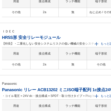
定・ダイヤル切換により多彩なスタートモードに対応：スタートモード設定・設
用途
接点構成
ラッチ機能
端子形状
ロックや、出力拡張が可能・ひと目で状況把握できるLED表示・従来のねじ端子
と、省工数で高信頼性のPush-in端子台の2種類から選択可能・国際規格ISO 1385
その他
2a
無
ねじ止め / その
準拠する必要のある両手操作制御装置（IIIAまたはIIIC）を監視することが可能で
IIICの場合、両手操作の押ボタンスイッチの0.5秒以内同期を監視します・操作中に
つのボタンの1つが離されると、制御シーケンスがキャンセルされます・入力機器
系統まで並列に接続することが可能です（両手操作制御装置（IIIC）を除く）（す
ＩＤＥＣ
ての入力が有効のときに出力が有効になります）
HR5S形 安全リレーモジュール
【特長】・二重化しない安全システムリスクの低い機械の安全システム導入につ
もっと
これまではカテゴリ2制御を実現することが難しく、リスクが低い機械に対しても
重化（カテゴリ3）制御をするしかありませんでしたしかし、HR5S形安全リレー
用途
接点構成
ラッチ機能
端子形状
ジュールではカテゴリ2の構成を簡単に実現できるため、導入コストや工数削減が
能です・パフォーマンスレベルについて安全システムのリスク低減の寄与度合は
その他
2a
無
その他
ォーマンスレベルで分類されますカテゴリ2の構成（アーキテクチャ）ではPL＝c
PL＝d制御システムを実現することが可能ですリスクアセスメントを実施し、機
要求されるパフォーマンスレベル（PLr）を確認してください特に包装機械や食品
械、半導体製造装置、その他生産設備の多様な機械や場所にPLr＝cが存在してい
Panasonic
Panasonic リレー ACB13202 ミニISO端子配列 1c接点24V
・コイル電圧 = 24V dc・接点構成 = SPDT・取り付けタイプ = Plug In・ターミナ
もっと
タイプ = 簡易接続・コイル抵抗 = 320 Ω・長さ = 26mm・奥行き = 22mm・高さ =
36mm・寸法 = 26 x 22 x 36mm・動作温度 Min = -40℃
用途
接点構成
ラッチ機能
端子形状