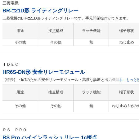
三菱電機
BR-□21D形 ライティングリレー
三菱電機のBR-□21D形ライティングリレーです。手元開閉操作ができます。
用途
接点構成
ラッチ機能
端子形状
その他
その他
無
ねじ止め
ＩＤＥＣ
HR6S-DN形 安全リレーモジュール
【特長】・IoTのための安全リレーモジュール・高度な診断と出力機能を搭載：予
もっと
保全・ダイヤル切換により多彩な入力機器の接続に対応：ファンクションモード
定・ダイヤル切換により多彩なスタートモードに対応：スタートモード設定・設
用途
接点構成
ラッチ機能
端子形状
ロックや、出力拡張が可能・ひと目で状況把握できるLED表示・従来のねじ端子
と、省工数で高信頼性のPush-in端子台の2種類から選択可能・オペレータからの
その他
その他
無
ねじ止め / その
指示を受け取ったとき、または安全回路自体の問題を検出したときに危険な動き
座に停止することにより、機械のオペレータと機械の両方を保護します・入力機
並列に6系統まで接続可能（すべての入力が有効のときに出力が有効になります）
ＲＳ ＰＲＯ
RS Pro ハイインラッシュリレー 1c接点