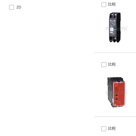
110～120
5
比較
CSA
15.05
2D
10
110～125
5.2
15.7
12.7
115
6.1
21
13
120
6.2
21.7
20.9
200
11.2
22
21.5
複数選択する(68)
200（50/60Hz）、220（60Hz）
12.7
24
24.2
200/220
13
複数選択する(63)
27
25.4
200/(220)
14
比較
27.8
27.3
複数選択する(59)
200～220
14.5
28
27.5
200/240
15
29
27.8
200～240
18
29.5
28
220
20
32
28.5
220/240
21
33
28.8
220～240
21.5
34
29
230
22
34.9
31.1
比較
240
22.5
35
33