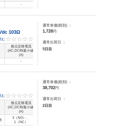
-
-
-
-
通常単価(税別) ：
1,728
円
dc 103Ω
ルタ
読む
0
通常出荷日 ：
接点定格電流
接点定格電流
コイル定格電圧
コイル定格電
5日目
=
(AC,DC時最小値)
（AC,DC時最大
(DC)(V)
(AC)(V)
(A)
値）(A)
-
-
-
-
通常単価(税別) ：
38,702
円
知
読む
0
通常出荷日 ：
ファ
接点定格電流
接点定格電流
コイル定格電圧
コイル定格電
2日目
きる
(AC,DC時最小値)
（AC,DC時最大
(DC)(V)
(AC)(V)
(A)
値）(A)
端
安
3（NO）、
他
-
-
-
1（NC）
し