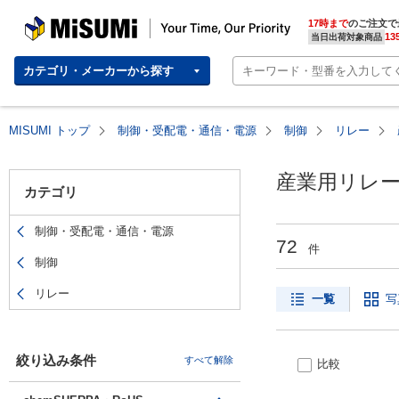
MISUMI(ミスミ) | 総合Webカタログ
MISUMI | Your Time, Our Priority
17時まで
のご注文で
13
当日出荷対象商品
カテゴリ・メーカーから探す
MISUMI トップ
制御・受配電・通信・電源
制御
リレー
産業用リレー 
カテゴリ
制御・受配電・通信・電源
72
件
制御
リレー
一覧
写
絞り込み条件
すべて解除
比較