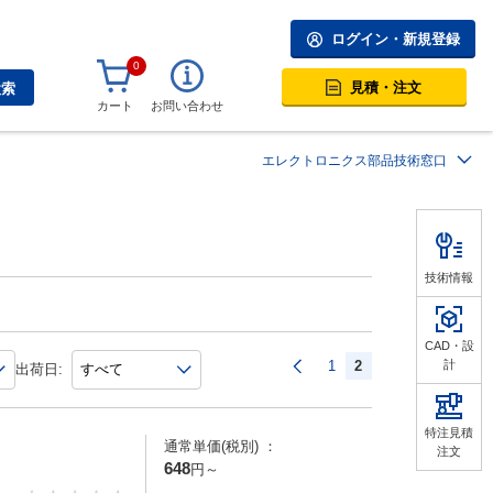
ログイン・新規登録
0
見積・注文
検索
カート
お問い合わせ
エレクトロニクス部品技術窓口
技術情報
CAD・設
1
2
計
出荷日:
特注見積
通常単価(税別) ：
注文
648
円
～