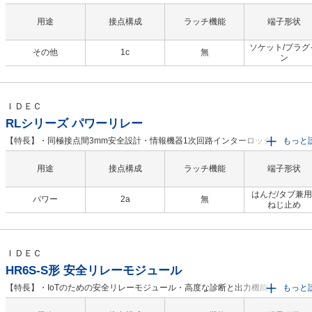
を防止するリレー。・電源投入と同時に、正相、反相を判別し、反相状態のとき
グネット・コンタクタの投入を阻止。・結線方法により、マグネット・コンタク
用途
接点構成
ラッチ機能
端子形状
欠相投入も防止。・小形のプラグイン・タイプで、しかも調整は不要。・電圧検
式のため、負荷電流に関係なく、使用可能。【用途】・つなぎ込み誤配線による
ソケット/プラグ
その他
1c
無
ン
が事故につながる機器の内蔵用として。・配線変えを何回も行うところの機器に
ＩＤＥＣ
RLシリーズ パワーリレー
【特長】・同極接点間3mm安全設計・情報機器1次回路インターロック要求（IEC
もっと
60950-1）対応・瞬間的な電圧ドロップ（50％）でも安定して動作継続・単相制
電磁接触器の置換えに最適・取付方向に制限なし・軽量で作業効率アップ・電磁
用途
接点構成
ラッチ機能
端子形状
器に比べ、低騒音・低衝撃
はんだ/タブ兼用 
パワー
2a
無
ねじ止め
ＩＤＥＣ
HR6S-S形 安全リレーモジュール
【特長】・IoTのための安全リレーモジュール・高度な診断と出力機能を搭載：予
もっと
保全・ダイヤル切換により多彩な入力機器の接続に対応：ファンクションモード