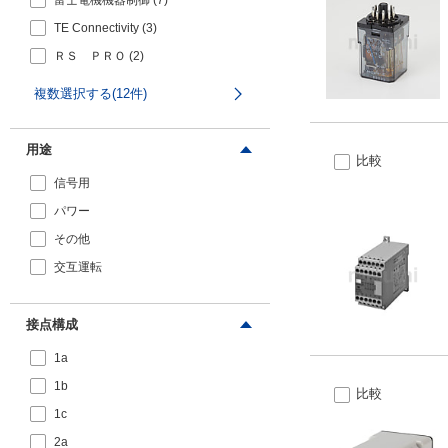
TE Connectivity
(
3
)
ＲＳ ＰＲＯ
(
2
)
三菱電機
(
2
)
複数選択する(12件)
KASUGA
(
1
)
フエニックス・コンタクト
(
1
)
用途
比較
Schneider Electric
(
1
)
信号用
ワイドミュラー
(
1
)
パワー
その他
交互運転
接点構成
1a
1b
比較
1c
2a