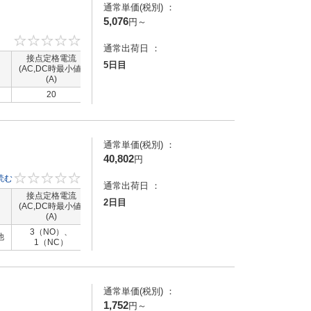
通常単価(税別) ：
5,076
円
～
0
通常出荷日 ：
接点定格電流
接点定格電流
コイル定格電圧
コイル定格電
5日目
(AC,DC時最小値)
（AC,DC時最大
(DC)(V)
(AC)(V)
(A)
値）(A)
20
-
-
100
通常単価(税別) ：
40,802
円
知
読む
0
通常出荷日 ：
設
接点定格電流
接点定格電流
コイル定格電圧
コイル定格電
2日目
定の
(AC,DC時最小値)
（AC,DC時最大
(DC)(V)
(AC)(V)
(A)
値）(A)
台
停止
3（NO）、
他
-
-
-
1（NC）
を即
器を
通常単価(税別) ：
1,752
円
～