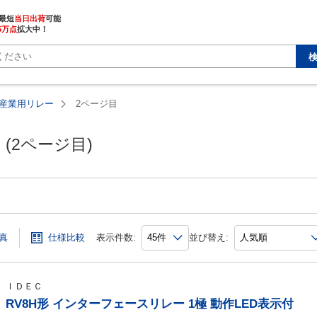
最短
当日出荷
5万点
拡大中！
産業用リレー
2ページ目
(2ページ目)
真
仕様比較
表示件数:
並び替え:
ＩＤＥＣ
RV8H形 インターフェースリレー 1極 動作LED表示付