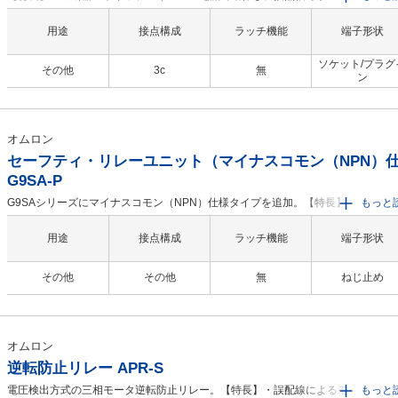
続する遅延釈放形の電流リレーです
用途
接点構成
ラッチ機能
端子形状
ソケット/プラグ
その他
3c
無
ン
オムロン
セーフティ・リレーユニット（マイナスコモン（NPN）
G9SA-P
G9SAシリーズにマイナスコモン（NPN）仕様タイプを追加。【特長】・幅45mm
もっと
で、3極、5極、3極+オフディレー2極を品揃え・オフディレータイプは、15段階
間可変・EN ISO13849-1（PLe/安全カテゴリ4）認証取得・DINレール取り付け
用途
接点構成
ラッチ機能
端子形状
じ取り付け可
その他
その他
無
ねじ止め
オムロン
逆転防止リレー APR-S
電圧検出方式の三相モータ逆転防止リレー。【特長】・誤配線によるモータの逆
もっと