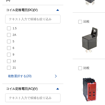
6.5
7
6
コイル定格電圧(DC)(V)
7.5
12
a：8/b：4
a：15/b：12
比較
10
1.5
12
2A
a：12/b：6
5
15
6
16
9
20
12
25
21
比較
30
24
複数選択する(20)
40
27
a：40/b：25
48
コイル定格電圧(AC)(V)
60
100