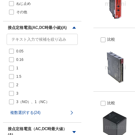
ねじ止め
その他
接点定格電流(AC,DC時最小値)(A)
比較
0.05
0.16
1
1.5
2
3
3（NO）、1（NC）
比較
4
複数選択する(24)
5
6
接点定格電流（AC,DC時最大値）
(A)