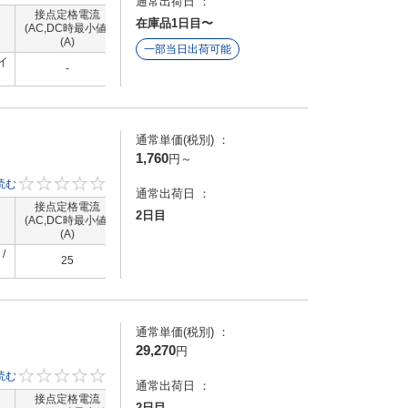
通常出荷日 ：
はマ
接点定格電流
接点定格電流
コイル定格電圧
コイル定格電
在庫品1日目〜
タの
(AC,DC時最小値)
（AC,DC時最大
(DC)(V)
(AC)(V)
(A)
値）(A)
出方
一部当日出荷可能
逆転
イ
-
-
-
-
。
通常単価(税別) ：
1,760
円
～
読む
0
通常出荷日 ：
御の
接点定格電流
接点定格電流
コイル定格電圧
コイル定格電
2日目
接触
(AC,DC時最小値)
（AC,DC時最大
(DC)(V)
(AC)(V)
(A)
値）(A)
/
100～120 ～ 2
25
-
24
240
通常単価(税別) ：
29,270
円
知
読む
0
通常出荷日 ：
設
接点定格電流
接点定格電流
コイル定格電圧
コイル定格電
2日目