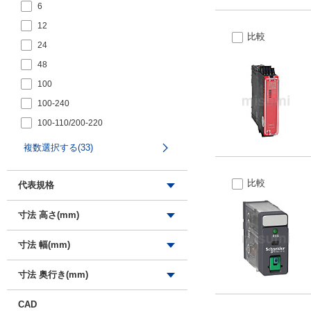
100-110/200-220
6
100/110
12
比較
100～110
24
110
48
110～125
100
125
100-240
200/220
100-110/200-220
220～240
100（50/60Hz）、110（60Hz）
複数選択する(33)
100/110
100/(110)
比較
代表規格
100～110
PSE
寸法 高さ(mm)
100/120
CE
100～120
寸法 幅(mm)
UL
100～240
CUL
3
寸法 奥行き(mm)
110
TUV
10.9
110/120
3
CAD
CCC
15