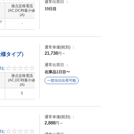
通常出荷日 ：
接点定格電流
接点定格電流
コイル定格電圧
コイル定格電
19日目
(AC,DC時最小値)
（AC,DC時最大
(DC)(V)
(AC)(V)
(A)
値）(A)
イ
-
-
2A
-
通常単価(税別) ：
21,738
円
～
仕様タイプ）
通常出荷日 ：
読む
0
在庫品1日目〜
で時
接点定格電流
接点定格電流
コイル定格電圧
コイル定格電
、ね
(AC,DC時最小値)
（AC,DC時最大
一部当日出荷可能
(DC)(V)
(AC)(V)
(A)
値）(A)
5
-
24
-
通常単価(税別) ：
2,888
円
～
回転
読む
0