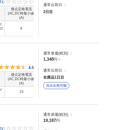
とス
読む
0
通常出荷日 ：
能・
接点定格電流
接点定格電流
コイル定格電圧
コイル定格電
2日目
容
(AC,DC時最小値)
（AC,DC時最大
(DC)(V)
(AC)(V)
(A)
値）(A)
イ
その
6
-
6 ～ 220～240
12 ～ 220～2
通常単価(税別) ：
1,348
円
～
4.5
4.5
通常出荷日 ：
接点定格電流
接点定格電流
コイル定格電圧
コイル定格電
在庫品1日目
(AC,DC時最小値)
（AC,DC時最大
(DC)(V)
(AC)(V)
(A)
値）(A)
当日出荷可能
イ
10
-
-
115 ～ 230
通常単価(税別) ：
19,187
円
継
読む
0