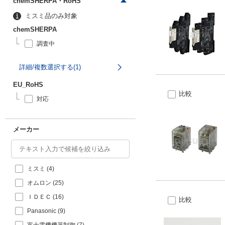
chemSHERPA・RoHS
ミスミ品のみ対象
chemSHERPA
調査中
詳細/複数選択する(1)
EU_RoHS
比較
対応
メーカー
ミスミ
(
4
)
オムロン
(
25
)
ＩＤＥＣ
(
16
)
比較
Panasonic
(
9
)
富士電機機器制御
(
7
)