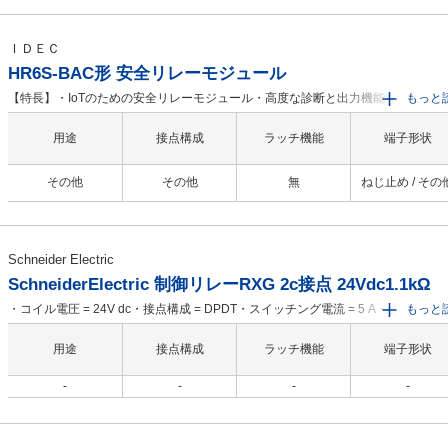
てオペレータと機械の両方を保護します。加えて、停止カテゴリ1の遅延出力を搭
しており、モータを減速後に停止させることができます・遅延時間は0.1秒から15
の範囲で前面の切替スイッチで選択できます（0秒も可）・オフディレー出力はS2
ＩＤＥＣ
S22もしくはS31-S32端子（空いている端子）によって取り消すことが可能で取
HR6S-BAC形 安全リレーモジュール
された時点で遅延出力は即断されます
【特長】・IoTのための安全リレーモジュール・高度な診断と出力機能を搭載：予
もっと
保全・ダイヤル切換により多彩な入力機器の接続に対応：ファンクションモード
定・ダイヤル切換により多彩なスタートモードに対応：スタートモード設定・ひ
用途
接点構成
ラッチ機能
端子形状
で状況把握できるLED表示・従来のねじ端子台と、省工数で高信頼性のPush-in端
台の2種類から選択可能・オペレータからの停止指示を受け取ったとき、または安
その他
その他
無
ねじ止め / その
回路自体の故障を検出したときに危険な動きを即座に停止することにより、オペ
タと機械の両方を保護します・安全入力部の省配線を実現しました・スリムタイ
ありながら4NO1NCの安全出力を搭載しています
Schneider Electric
SchneiderElectric 制御リレーRXG 2c接点 24Vdc1.1kΩ
・コイル電圧 = 24V dc・接点構成 = DPDT・スイッチング電流 = 5 A・ターミナ
もっと
イプ = プラグイン・コイル抵抗 = 1.1 kΩ・最大スイッチング電圧 AC = 250V・最
スイッチング電圧 DC = 30V・アプリケーションタイプ = インターフェース・長さ
用途
接点構成
ラッチ機能
端子形状
13mm・奥行き = 30.6mm・高さ = 37.1mm・寸法 = 13 x 30.6 x 37.1mm・動作温
Min = -40℃
-
-
-
-