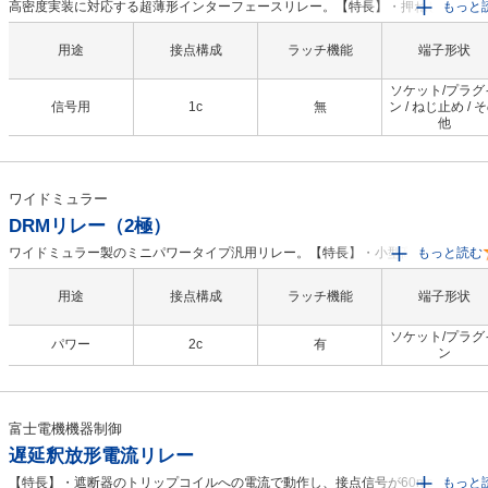
高密度実装に対応する超薄形インターフェースリレー。【特長】・押ねじタイプ
もっと
プリングクランプタイプを用意・リリースレバーにマーキングプレート取付け可
配線作業とメンテナンス作業を効率化・動作表示LEDを標準搭載・6Aの高接点許
用途
接点構成
ラッチ機能
端子形状
電流で各種負荷に対応可能・リレーは高接触信頼性を発揮する金メッキ接点採用
ソケット/プラグ
信号用
1c
無
ン / ねじ止め / 
他
ワイドミュラー
DRMリレー（2極）
ワイドミュラー製のミニパワータイプ汎用リレー。【特長】・小型高感度タイ
もっと読む
プ。・幅広いアプリケーションに対応する汎用タイプ。・豊富なラインナッ
プ。・準拠規格。
用途
接点構成
ラッチ機能
端子形状
ソケット/プラグ
パワー
2c
有
ン
富士電機機器制御
遅延釈放形電流リレー
【特長】・遮断器のトリップコイルへの電流で動作し、接点信号が60ms以上の間
もっと