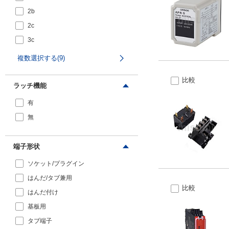
2b
2c
3c
4c
複数選択する(9)
その他
比較
ラッチ機能
有
無
端子形状
ソケット/プラグイン
はんだ/タブ兼用
比較
はんだ付け
基板用
タブ端子