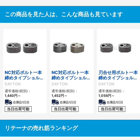
この商品を見た人は、こんな商品も見ています
NC対応ボルト一本
NC対応ボルト一本
刃合せ用ボルト一本
締めタイプショルダ
締めタイプショルダ
締めタイプショルダ
ー式リテーナー
ー式リテーナー
ー式リテーナー
DAYTON
DAYTON
DAYTON
（厚さ２５mm）
（厚さ２５mm）
（厚さ２５mm）
通常価格(税別)：
通常価格(税別)：
通常価格(税別)：
GRTシリーズ
1,440
円
～
1,452
円
～
1,056
円
～
在庫品1日目
在庫品1日目
在庫品1日目
当日出荷可能
当日出荷可能
当日出荷可能
リテーナの売れ筋ランキング