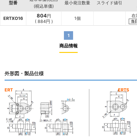
型番
最小発注数量
スライド値引
(税込単価)
804
在
円
ERTXO16
1個
(
884
円
)
当
1
商品情報
外形図・製品仕様
ERT
ERTS