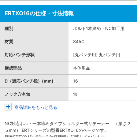
ERTXO16の仕様・寸法情報
種別
ボルト1本締め・NC加工用
材質
S45C
対応パンチ形状
[丸パンチ用] 丸パンチ用
構成部品
本体単品
D（適応パンチ径）(mm)
16
ノック穴有無
無
商品詳細をもっと見る
NC対応ボルト一本締めタイプショルダー式リテーナー （厚さ２
５mm） ERTシリーズ
の型番ERTXO16のページです。
型番ERTXO16に関する仕様情報を記載しております。