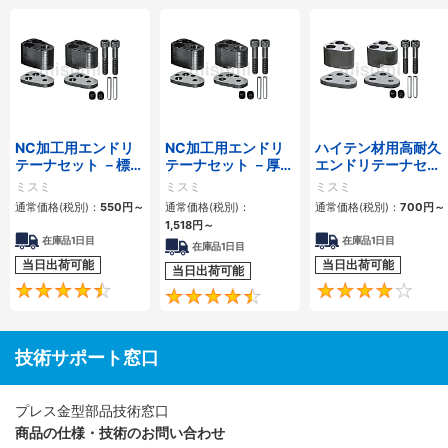
NC加工用エンドリ
NC加工用エンドリ
ハイテン材用高耐久
テーナセット －標準
テーナセット －厚板
エンドリテーナセッ
パンチ・ボタンダイ
打抜きパンチ用－
ト －NC加工・厚板
ミスミ
ミスミ
ミスミ
用－
打抜きパンチ用－
通常価格(税別)：
550
円
～
通常価格(税別)：
通常価格(税別)：
700
円
～
1,518
円
～
在庫品1日目
在庫品1日目
在庫品1日目
当日出荷可能
当日出荷可能
当日出荷可能
4.4
4.7
技術サポート窓口
プレス金型部品技術窓口
商品の仕様・技術のお問い合わせ