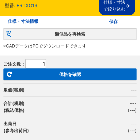
仕様・寸法

型番:
ERTXO16
で絞り込む
仕様・寸法情報
保存
類似品を再検索
※CADデータはPCでダウンロードできます
ご注文数：
価格を確認
単価(税別)
---
合計(税別)
---
(税込価格)
(
---
)
出荷日
---
(参考出荷日)
(---)