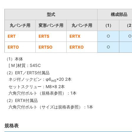
型式
構成部品
丸パンチ用
変形パンチ用
丸パンチ用
（1）
（2
ERT
ERTS
ERTX
○
○
ERTO
ERTSO
ERTXO
○
（1）本体
[ M ]材質：S45C
（2）ERT／ERTS付属品
ネジ付ノックピン：φ6
×20 2本
m5
セットスクリュー：M8×8 2本
六角穴付ボルト（規格表参照）：1本
（2）ERTX付属品
六角穴付ボルト（サイズは規格表参照）：1本
規格表