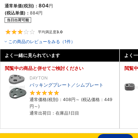
804
通常単価(税別)：
円
(税込単価)：
884
円
当日出荷可能
平均満足度
3.0
3
この商品のレビューをみる（1件）
よく一緒に見られています
よく一
閲覧中の商品と併せてご検討ください
閲覧
DAYTON
バッキングプレート／シムプレート
5
通常価格(税別)：
408
円
～
(税込価格：
449
円
～)
通常出荷日：在庫品1日目