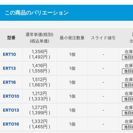
この商品のバリエーション
通常単価(税別)
型番
最小発注数量
スライド値引
(税込単価)
1,356
円
在庫
ERT10
1個
-
(
1,492
円
)
当日
1,416
円
在庫
ERT13
1個
-
(
1,558
円
)
当日
1,512
円
在庫
ERT16
1個
-
(
1,663
円
)
当日
1,212
円
在庫
ERTO10
1個
-
(
1,333
円
)
当日
1,272
円
在庫
ERTO13
1個
-
(
1,399
円
)
当日
1,332
円
在庫
ERTO16
1個
-
(
1,465
円
)
当日