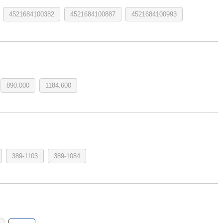
4521684100382
4521684100887
4521684100993
890.000
1184.600
389-1103
389-1084