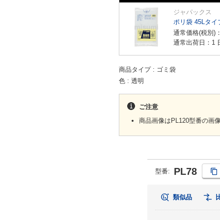
ジャパックス
ポリ袋 45Lタイ
通常価格(税別)
通常出荷日：1 
商品タイプ
ゴミ袋
色
透明
ご注意
商品画像はPL120型番の
PL78
型番
:
類似品