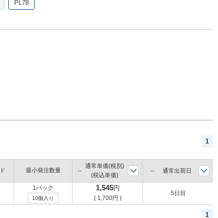
PL78
1
通常単価(税別)
ド
最小発注数量
通常出荷日
(税込単価)
1,545
1パック
円
5日目
(
1,700
円
)
10個入り
1