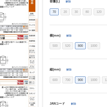
容量(L)
解除
70
20
30
80
120
横(mm)
解除
500
520
800
1000
縦(mm)
解除
600
700
900
1000
1
JANコード
解除