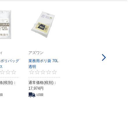
ィ
アズワン
 ポリバッグ
業務用ポリ袋 70L
ス
透明
0
0
0
格(税別)：
通常価格(税別)：
17,974
円
日目
1日目