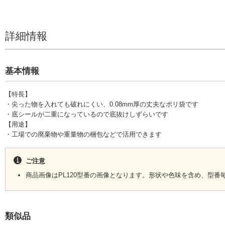
詳細情報
基本情報
【特長】
・尖った物を入れても破れにくい、0.08mm厚の丈夫なポリ袋です
・底シールが二重になっているので底抜けしずらいです
【用途】
・工場での廃棄物や重量物の梱包などで活用できます
ご注意
商品画像はPL120型番の画像となります。形状や色味を含め、型
類似品