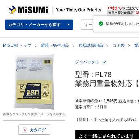
MISUMI | Your Time, Our Priority
17時まで
のご注文で
13
当日出荷対象商品
カテゴリ・メーカーから探す
MISUMI トップ
環境・衛生用品
現場清掃用品
ゴミ袋
業
ジャパックス
型番 : PL78

業務用重量物対応【
通常単価(税別)
1,545
円
税込単価
通常出荷日：
5日目
画像をクリックして拡大イメージを表示する
【特長】・尖った物を入れても破れにく
カタログ
よく一緒に見られています