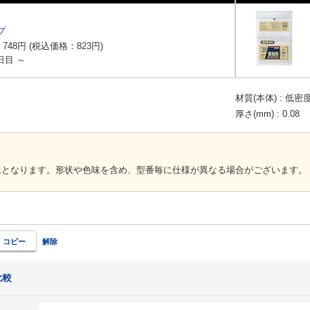
プ
：
748
円
(税込価格：
823
円
)
日目 ～
材質(本体)
低密度
厚さ(mm)
0.08
画像となります。形状や色味を含め、型番毎に仕様が異なる場合がございます。
コピー
解除
比較