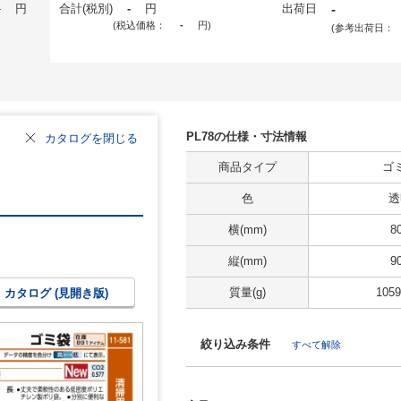
-
円
合計(税別)
-
円
出荷日
-
(税込価格：
-
円
)
(参考出荷日：
PL78の仕様・寸法情報
カタログを閉じる
商品タイプ
ゴ
色
透
横(mm)
8
縦(mm)
9
質量(g)
1059
カタログ (見開き版)
絞り込み条件
すべて解除