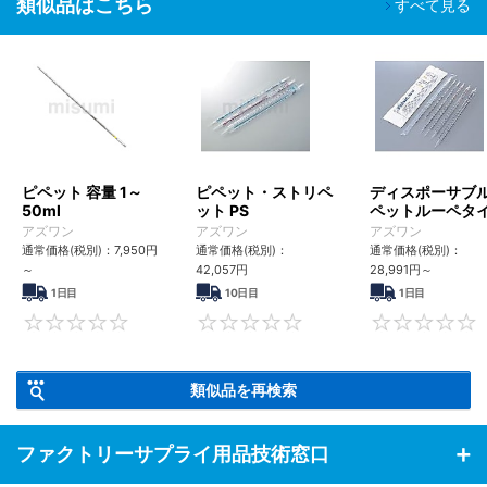
類似品はこちら
すべて見る
ピペット 容量 1～
ピペット・ストリペ
ディスポーサブ
50ml
ット PS
ペットルーペタ
アズワン
アズワン
アズワン
通常価格(税別)：
7,950
円
通常価格(税別)：
通常価格(税別)：
～
42,057
円
28,991
円
～
1日目
10日目
1日目
0
0
類似品を再検索
ファクトリーサプライ用品技術窓口