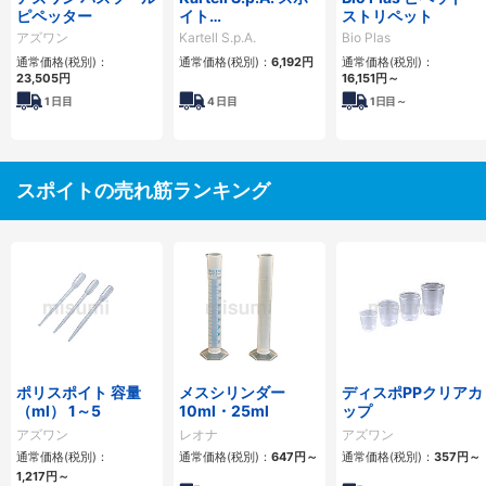
ピペッター
イト
ストリペット
152.19mm#88337
アズワン
Kartell S.p.A.
Bio Plas
500入
通常価格(税別)：
通常価格(税別)：
6,192
円
通常価格(税別)：
23,505
円
16,151
円
～
1
日目
4
日目
1
日目～
スポイトの売れ筋ランキング
ポリスポイト 容量
メスシリンダー
ディスポPPクリアカ
（ml） 1～5
10ml・25ml
ップ
アズワン
レオナ
アズワン
通常価格(税別)：
通常価格(税別)：
647
円
～
通常価格(税別)：
357
円
～
1,217
円
～