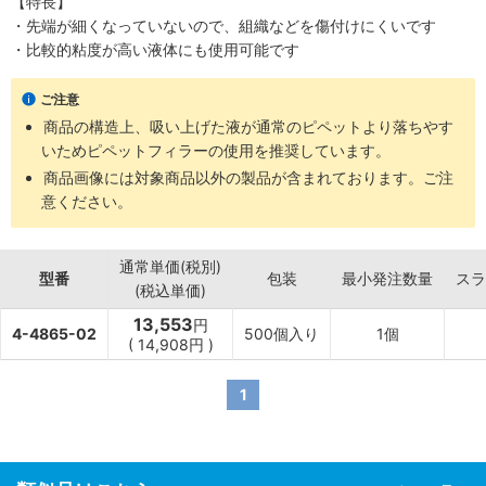
【特長】
・先端が細くなっていないので、組織などを傷付けにくいです
・比較的粘度が高い液体にも使用可能です
ご注意
商品の構造上、吸い上げた液が通常のピペットより落ちやす
いためピペットフィラーの使用を推奨しています。
商品画像には対象商品以外の製品が含まれております。ご注
意ください。
通常単価(税別)
型番
包装
最小発注数量
スラ
(税込単価)
13,553
円
4-4865-02
500個入り
1個
(
14,908
円
)
1