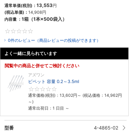
13,553
通常単価(税別)：
円
(税込単価)：
14,908
円
1箱（1本×500袋入）
内容量 ：
0
0件のレビュー（商品レビューの投稿ができます）
よく一緒に見られています
閲覧中の商品と併せてご検討ください
アズワン
ピペット 容量 0.2～3.5ml
0
通常価格(税別)：
13,602
円
～
(税込価格：
14,962
円
～)
通常出荷日：1 日目 ～
型番
4-4865-02