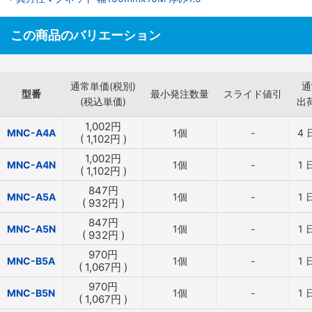
この商品のバリエーション
通常単価(税別)
通
型番
最小発注数量
スライド値引
(税込単価)
出
1,002
円
MNC-A4A
1個
-
4
(
1,102
円
)
1,002
円
MNC-A4N
1個
-
1
(
1,102
円
)
847
円
MNC-A5A
1個
-
1
(
932
円
)
847
円
MNC-A5N
1個
-
1
(
932
円
)
970
円
MNC-B5A
1個
-
1
(
1,067
円
)
970
円
MNC-B5N
1個
-
1
(
1,067
円
)