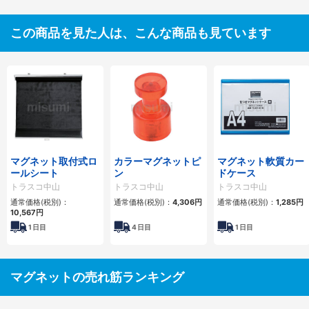
この商品を見た人は、こんな商品も見ています
マグネット取付式ロ
カラーマグネットピ
マグネット軟質カー
ールシート
ン
ドケース
トラスコ中山
トラスコ中山
トラスコ中山
通常価格(税別)：
通常価格(税別)：
4,306
円
通常価格(税別)：
1,285
円
10,567
円
1
日目
4
日目
1
日目
マグネットの売れ筋ランキング