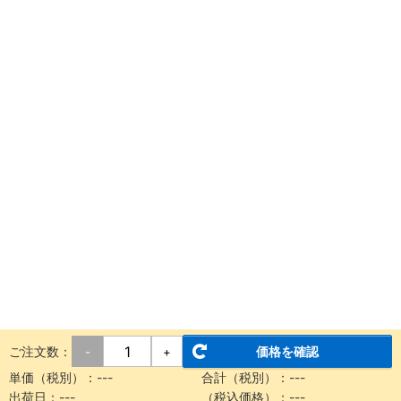
ご注文数：
価格を確認
-
+
単価（税別）：
---
合計（税別）：
---
出荷日：
---
（税込価格）：
---