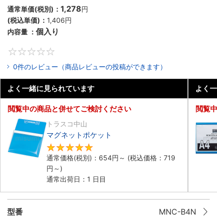
1,278
通常単価(税別)：
円
(税込単価)：
1,406
円
個入り
内容量 ：
0
0件のレビュー（商品レビューの投稿ができます）
よく一緒に見られています
よく一
閲覧中の商品と併せてご検討ください
閲覧
トラスコ中山
マグネットポケット
5
通常価格(税別)：
654
円
～
(税込価格：
719
円
～)
通常出荷日：1 日目
型番
MNC-B4N