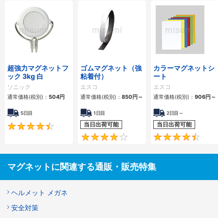
超強力マグネットフ
ゴムマグネット（強
カラーマグネットシ
ック 3kg 白
粘着付）
ート
ソニック
エスコ
エスコ
通常価格(税別)：
504
円
通常価格(税別)：
850
円
～
通常価格(税別)：
906
円
～
5日目
1日目
2日目～
当日出荷可能
当日出荷可能
4.5
4
マグネットに関連する通販・販売特集
ヘルメット メガネ
安全対策