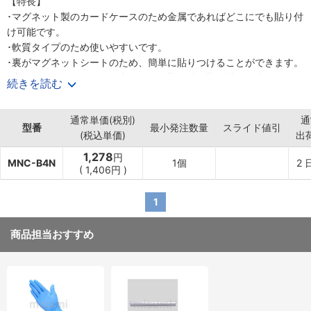
【特長】
･マグネット製のカードケースのため金属であればどこにでも貼り付
け可能です。
･軟質タイプのため使いやすいです。
･裏がマグネットシートのため、簡単に貼りつけることができます。
･裏面がマグネットなので金属面での取り付け取り外しが簡単です。
続きを読む
･挿入した表示物のインクが付着しにくいノンコピー（非転写）フィ
ルムタイプです。
通常単価(税別)
通
･表面ツヤ有フィルムですのでクリアに表示する事が出来るタイプで
型番
最小発注数量
スライド値引
(税込単価)
出
す。
･ケースの中身は入れ替え可能ですのでいつでも表示を変えられま
1,278
円
MNC-B4N
1個
2
す。
(
1,406
円
)
【材質】
･マグネットシート
1
･軟質塩化ビニル
商品担当おすすめ