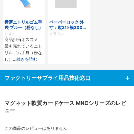
極薄ニトリルゴム手
ペーパーロック 外
袋 ブルー（粉なし）
寸：縦31×横300×
厚16mm
ミスミ
クラウン
商品担当オススメ、
最も売れているニト
リルゴム手袋（粉な
し）
...
続きを読む
ファクトリーサプライ用品技術窓口
マグネット軟質カードケース MNCシリーズのレビ
ュー
この商品のレビューはありません