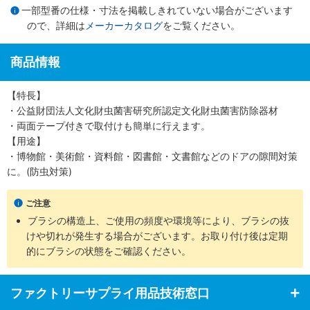
一部型番の仕様・寸法を掲載しきれていない場合がございます
ので、詳細は
メーカーカタログ
をご覧ください。
商品情報
【特長】
・公益財団法人文化財虫菌害研究所認定文化財虫菌害防除器材
・両面テープ付きで取付けも簡単に行えます。
【用途】
・博物館・美術館・資料館・図書館・文書館などのドアの隙間対策
に。(防虫対策)
ご注意
ブラシの構造上、ご使用の頻度や環境等により、ブラシの抜
けや切れが発生する場合がございます。お取り付け後は定期
的にブラシの状態をご確認ください。
ファクトリーサプライ用品技術窓口