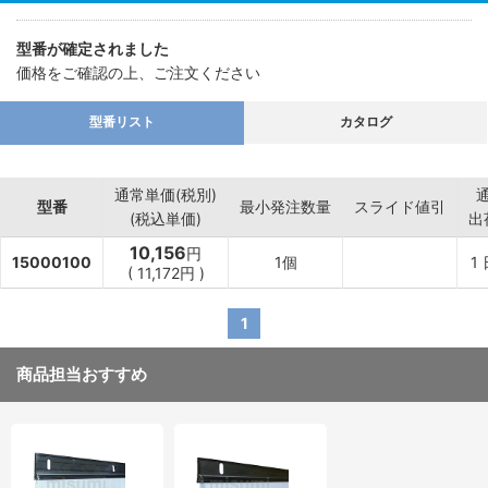
型番が確定されました
価格をご確認の上、ご注文ください
型番リスト
カタログ
通常単価(税別)
型番
最小発注数量
スライド値引
(税込単価)
出
10,156
円
15000100
1個
1
(
11,172
円
)
1
商品担当おすすめ