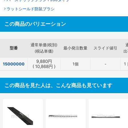
ラットシールド防鼠ブラシ
この商品のバリエーション
通常単価(税別)
型番
最小発注数量
スライド値引
(税込単価)
出
9,880
円
15000000
1個
-
1
(
10,868
円
)
この商品を見た人は、こんな商品も見ています