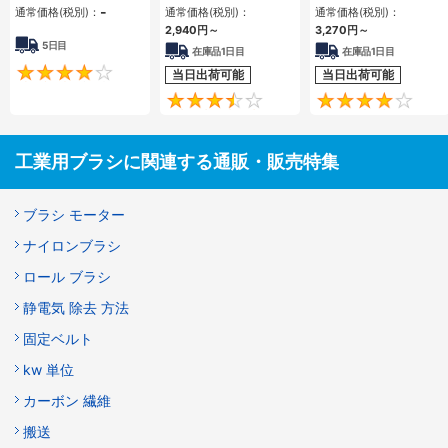
-
通常価格(税別)：
通常価格(税別)：
通常価格(税別)：
2,940
円
～
3,270
円
～
5日目
在庫品1日目
在庫品1日目
4.1
当日出荷可能
当日出荷可能
3.4
工業用ブラシに関連する通販・販売特集
ブラシ モーター
ナイロンブラシ
ロール ブラシ
静電気 除去 方法
固定ベルト
kw 単位
カーボン 繊維
搬送