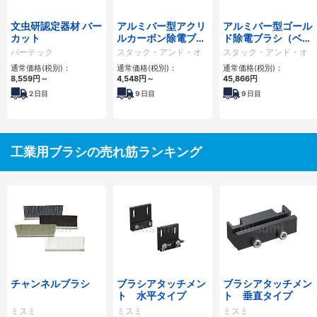
文虫研認定器材 バー
アルミバー型アクリ
アルミバー型ゴール
カット
ルカーボン除電ブラ
ド除電ブラシ（ベタ
シ
植毛）
バーテック
スタック・アンド・オ
スタック・アンド・オ
プティーク
プティーク
通常価格(税別)：
通常価格(税別)：
通常価格(税別)：
8,559
円
～
4,548
円
～
45,866
円
2
日目
9
日目
9
日目
工業用ブラシの売れ筋ランキング
チャンネルブラシ
ブラシアタッチメン
ブラシアタッチメン
ト 水平タイプ
ト 垂直タイプ
ミスミ
ミスミ
ミスミ