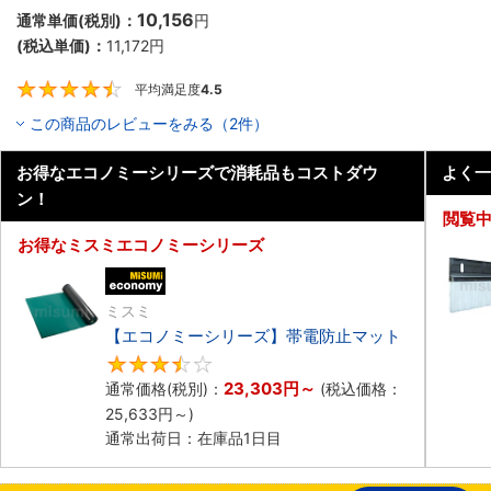
10,156
通常単価(税別)：
円
(税込単価)：
11,172
円
平均満足度
4.5
4.5
この商品のレビューをみる（2件）
お得なエコノミーシリーズで消耗品もコストダウ
よく一
ン！
閲覧
お得なミスミエコノミーシリーズ
エコノミー品
ミスミ
【エコノミーシリーズ】帯電防止マット
3.5
23,303
円
～
通常価格(税別)：
(税込価格：
25,633
円
～)
通常出荷日：在庫品1日目