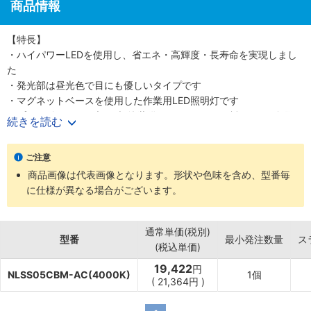
商品情報
【特長】
・ハイパワーLEDを使用し、省エネ・高輝度・長寿命を実現しまし
た
・発光部は昼光色で目にも優しいタイプです
・マグネットベースを使用した作業用LED照明灯です
・プラグ付2mケーブルを標準装備しているので、鉄板などの金属に
続きを読む
貼りつけて容易に使用することができます
・アーム部分にはΦ20の強靭な金属フレキを使用しており、グラつ
ご注意
きが少なく且つ、様々な角度に調整可能となり、目的物に対して的
商品画像は代表画像となります。形状や色味を含め、型番毎
確に照射することができます
に仕様が異なる場合がございます。
・作業用ライトスタンドとして幅広い用途でご利用いただけます
【用途】
・工作機械の外付照明、作業照明などに
通常単価(税別)
型番
最小発注数量
ス
(税込単価)
19,422
円
NLSS05CBM-AC(4000K)
1個
(
21,364
円
)