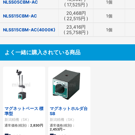
NLSS05CBM-AC
1個
(
17,525
円
)
20,468
円
NLSS15CBM-AC
1個
(
22,515
円
)
23,416
円
NLSS15CBM-AC(4000K)
1個
(
25,758
円
)
よく一緒に購入されている商品
マグネットベース 標
マグネットホルダ台
準型
SB
新潟精機（SK）
新潟精機（SK）
通常価格(税別)：
2,830
円
通常価格(税別)：
2,453
円
～