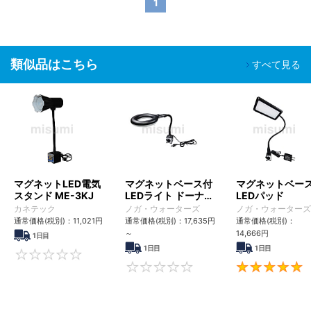
1
類似品はこちら
すべて見る
マグネットLED電気
マグネットベース付
マグネットベー
スタンド ME-3KJ
LEDライト ドーナツ
LEDパッド
型タイプ
カネテック
ノガ・ウォーターズ
ノガ・ウォーターズ
通常価格(税別)：
11,021
円
通常価格(税別)：
17,635
円
通常価格(税別)：
～
14,666
円
1日目
1日目
1日目
0
0