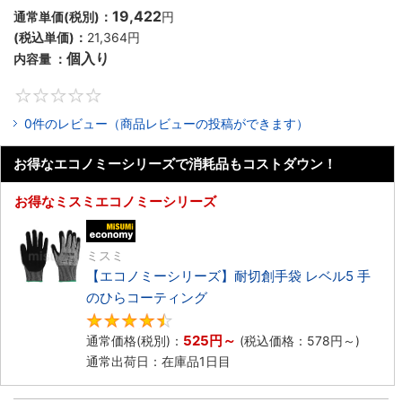
19,422
通常単価(税別)：
円
(税込単価)：
21,364
円
個入り
内容量 ：
0
0件のレビュー（商品レビューの投稿ができます）
お得なエコノミーシリーズで消耗品もコストダウン！
お得なミスミエコノミーシリーズ
エコノミー品
ミスミ
【エコノミーシリーズ】耐切創手袋 レベル5 手
のひらコーティング
4.5
525
円
～
通常価格(税別)：
(税込価格：
578
円
～)
通常出荷日：在庫品1日目