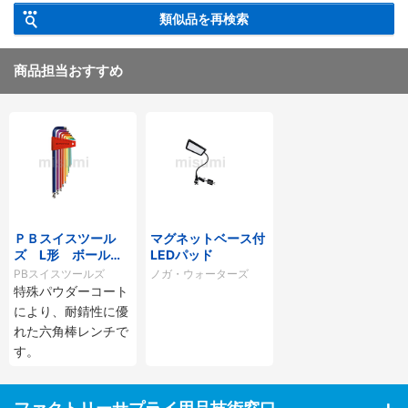
類似品を再検索
商品担当おすすめ
ＰＢスイスツール
マグネットベース付
ズ L形 ボール付
LEDパッド
ロング六角棒レンチ
PBスイスツールズ
ノガ・ウォーターズ
セット（レインボ
特殊パウダーコート
ー）
により、耐錆性に優
れた六角棒レンチで
す。