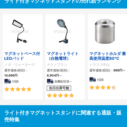
ライト付きマグネットスタンドの売れ筋ランキング
マグネットベース付
マグネットライト
マグネットホルダ 最
LEDパッド
（白熱電球）
高使用温度80℃
ノガ・ウォーターズ
テクノプラン
トラスコ中山
通常価格(税別)：
通常価格(税別)：
通常価格(税別)：
989
円
～
14,666
円
6,904
円
～
1日目
1日目
在庫品1日目～
当日出荷可能
5
4.8
ライト付きマグネットスタンドに関連する通販・販
売特集