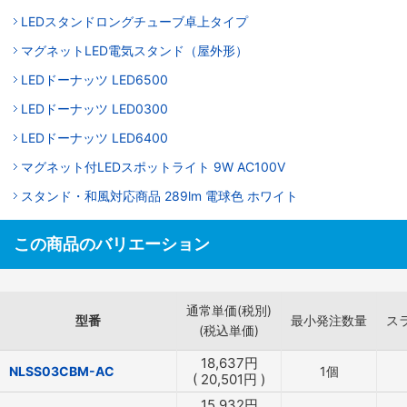
LEDスタンドロングチューブ卓上タイプ
マグネットLED電気スタンド（屋外形）
LEDドーナッツ LED6500
LEDドーナッツ LED0300
LEDドーナッツ LED6400
マグネット付LEDスポットライト 9W AC100V
スタンド・和風対応商品 289lm 電球色 ホワイト
この商品のバリエーション
通常単価(税別)
型番
最小発注数量
ス
(税込単価)
18,637
円
NLSS03CBM-AC
1個
(
20,501
円
)
15,932
円