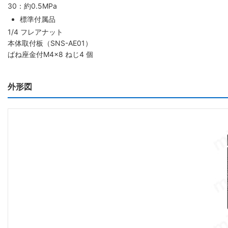
30：約0.5MPa
標準付属品
1/4 フレアナット
本体取付板（SNS-AE01）
ばね座金付M4×8 ねじ4 個
外形図