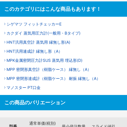
このカテゴリにはこんな商品もあります！
シゲマツ フィットチェッカーE
カクダイ 蒸気用圧力計(一般用・Bタイプ)
HNT汎用真空計 蒸気用 縁無し形(A)
HNT汎用連成計 縁無し形（A）
MPK金属密閉圧力計SUS 蒸気用 埋込形(D)
MPP 密閉形真空計（樹脂ケース） 縁無し（A）
MPP 密閉形達成計（樹脂ケース） 耐振 縁無し（A）
マノスター PT口金
この商品のバリエーション
通常単価(税別)
型番
最小発注数量
スライド値引