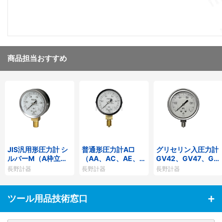
商品担当おすすめ
JIS汎用形圧力計 シ
普通形圧力計A□
グリセリン入圧力計
ルバーM（A枠立
（AA、AC、AE、A
GV42、GV47、GV
形・Φ60・テーパー
G、AJ）
50、GV51、GV5
長野計器
長野計器
長野計器
ねじ）GS50-171
5、GV56
ツール用品技術窓口