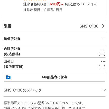
620
円
～
通常価格(税別)：
(税込価格：
682
円
～)
通常出荷日：在庫品1日目
型番
SNS-C130
単価(税別)
---
合計(税別)
---
(税込価格)
(
---
)
出荷日
---
(参考出荷日)
(
---
)
My部品表に保存
SNS-C130のスペック
標準形圧力スイッチ
の型番SNS-C130のページです。
型番SNS-C130に関する仕様情報を記載しております。