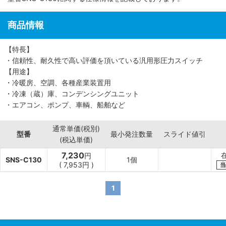
商品情報
【特長】
・信頼性、耐久性で高い評価を頂いている汎用形圧力スイッチ
【用途】
・冷暖房、空調、各種産業装置用
・冷凍（蔵）庫、コンデンシングユニット
・エアコン、ポンプ、車輌、船舶など
通常単価(税別)
型番
最小発注数量
スライド値引
(税込単価)
7,230
円
SNS-C130
1個
(
7,953
円
)
当
1