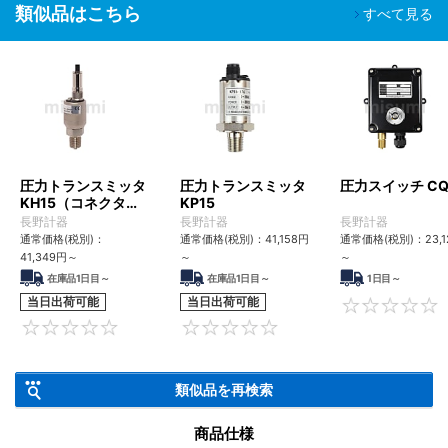
類似品はこちら
すべて見る
圧力トランスミッタ
圧力トランスミッタ
圧力スイッチ CQ
KH15（コネクタ
KP15
式）
長野計器
長野計器
長野計器
通常価格(税別)：
通常価格(税別)：
41,158
円
通常価格(税別)：
23,1
41,349
円
～
～
～
在庫品1日目～
在庫品1日目～
1日目～
当日出荷可能
当日出荷可能
0
0
類似品を再検索
商品仕様