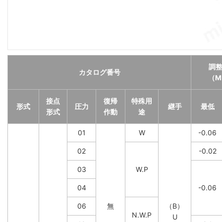
調
カタログ番号
（M
接点
復帰
特殊用
形式
圧力
継手
最低
形式
作動
途
01
W
-0.06
02
-0.02
03
W.P
04
-0.06
06
無
（B）
N.W.P
U