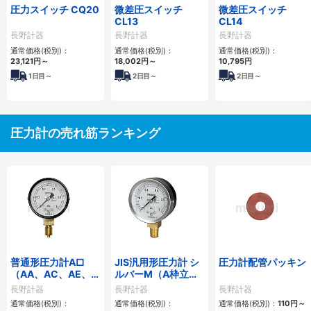
圧力スイッチ CQ20
微差圧スイッチ
微差圧スイッチ
CL13
CL14
長野計器
長野計器
長野計器
通常価格(税別)：
通常価格(税別)：
通常価格(税別)：
23,121
円
～
18,002
円
～
10,795
円
1
日目～
2
日目～
2
日目～
圧力計の売れ筋ランキング
普通形圧力計A□
JIS汎用形圧力計 シ
圧力計配管パッキン
（AA、AC、AE、
ルバーM（A枠立
AG、AJ）
形・Φ60・テーパー
長野計器
長野計器
長野計器
ねじ）GS50-171
通常価格(税別)：
通常価格(税別)：
通常価格(税別)：
110
円
～