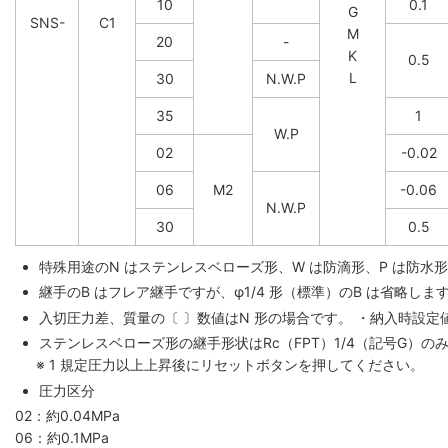
10
0.1
G
SNS-
C1
M
20
-
K
0.5
L
30
N.W.P
35
1
W.P
02
-0.02
06
M2
-0.06
N.W.P
30
0.5
特殊用途のN はステンレスベローズ形、W は防滴形、P は防水
継手のB はフレア継手ですが、φ1/4 形（標準）のB は省略しま
入切圧力差、質量の〔 〕数値はN 形の場合です。 ・納入時設定
ステンレスベローズ形の継手形状はRc（FPT）1/4（記号G）の
※ 1 規定圧力以上上昇後にリセットボタンを押してください。
圧力区分
02：約0.04MPa
06：約0.1MPa