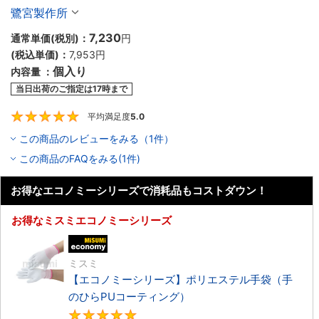
鷺宮製作所
7,230
通常単価(税別)：
円
(税込単価)：
7,953
円
個入り
内容量 ：
当日出荷のご指定は17時まで
平均満足度
5.0
5
この商品のレビューをみる（1件）
この商品のFAQをみる(1件)
お得なエコノミーシリーズで消耗品もコストダウン！
お得なミスミエコノミーシリーズ
エコノミー品
ミスミ
【エコノミーシリーズ】ポリエステル手袋（手
のひらPUコーティング）
4.8