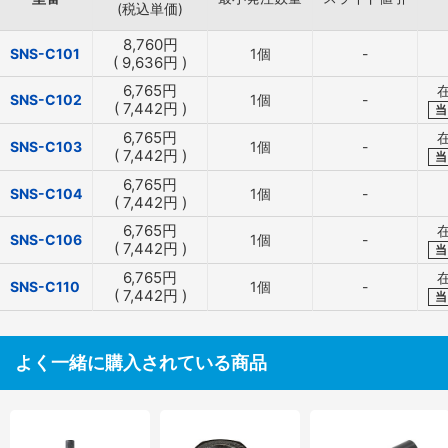
(税込単価)
8,760
円
SNS-C101
1個
-
(
9,636
円
)
6,765
円
SNS-C102
1個
-
(
7,442
円
)
当
6,765
円
SNS-C103
1個
-
(
7,442
円
)
当
6,765
円
SNS-C104
1個
-
(
7,442
円
)
6,765
円
SNS-C106
1個
-
(
7,442
円
)
当
6,765
円
SNS-C110
1個
-
(
7,442
円
)
当
よく一緒に購入されている商品