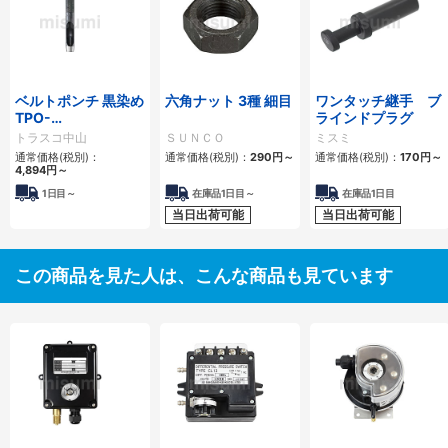
ベルトポンチ 黒染め
六角ナット 3種 細目
ワンタッチ継手 ブ
TPO-
ラインドプラグ
360/-420/-450
トラスコ中山
ＳＵＮＣＯ
ミスミ
通常価格(税別)：
通常価格(税別)：
290
円
～
通常価格(税別)：
170
円
～
4,894
円
～
1日目～
在庫品1日目～
在庫品1日目
当日出荷可能
当日出荷可能
この商品を見た人は、こんな商品も見ています