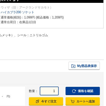
ウィザ（旧：アークランドサカモト）
ハイカプラ200 ソケット
通常価格(税別)：
1,099
円
(税込価格：
1,209
円
)
通常出荷日：在庫品1日目
ムメッキ）、シール：ニトリルゴム
My部品表保存
数量：
価格を確認
-
円
)
今すぐ注文
カートへ追加