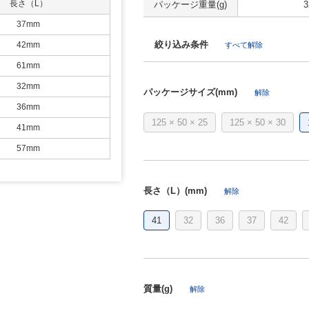
長さ（L）
パッケージ重量(g)
3
37mm
絞り込み条件
42mm
すべて解除
61mm
32mm
パッケージサイズ(mm)
解除
36mm
125 × 50 × 25
125 × 50 × 30
41mm
57mm
長さ（L）(mm)
解除
41
32
36
37
42
質量(g)
解除