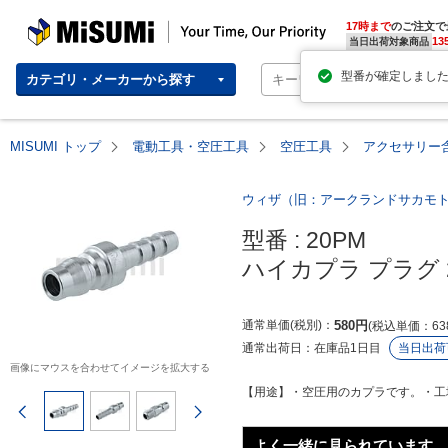
MISUMI | Your Time, Our Priority
17時まで
のご注文で
13
当日出荷対象商品
カテゴリ・メーカーから探す
MISUMI トップ
電動工具・空圧工具
空圧工具
アクセサリー
ウィザ（旧：アークランドサカモ
型番 : 20PM

ハイカプラ プラグ 
通常単価(税別)
580
円
税込単価
63
通常出荷日：
在庫品1日目
当日出荷
画像にマウスを合わせてイメージを拡大する
【用途】・空圧用のカプラです。・工
前のページ
次のページ
よく一緒に見られています