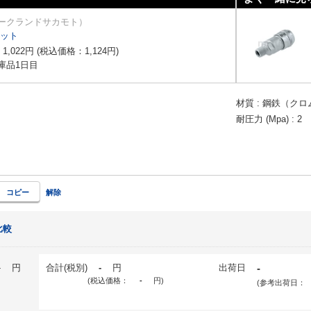
ークランドサカモト）
ケット
：
1,022
円
(税込価格：
1,124
円
)
庫品1日目
材質
鋼鉄（クロ
耐圧力 (Mpa)
2
コピー
解除
比較
-
円
合計(税別)
-
円
出荷日
-
(税込価格：
-
円
)
(参考出荷日：