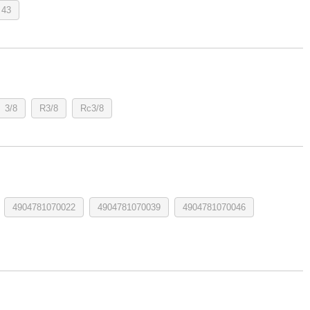
43
3/8
R3/8
Rc3/8
4904781070022
4904781070039
4904781070046