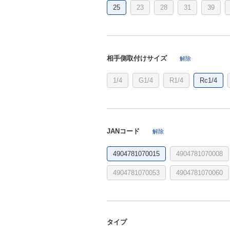
25
23
28
31
39
相手側取付けサイズ
解除
1/4
G1/4
R1/4
Rc1/4
JANコード
解除
4904781070015
4904781070008
4904781070053
4904781070060
タイプ