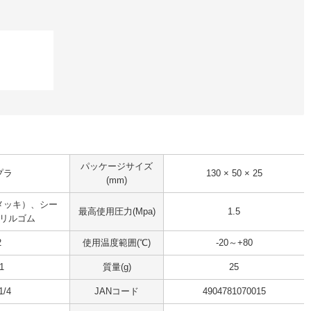
パッケージサイズ
プラ
130 × 50 × 25
(mm)
メッキ）、シー
最高使用圧力(Mpa)
1.5
リルゴム
2
使用温度範囲(℃)
-20～+80
1
質量(g)
25
1/4
JANコード
4904781070015