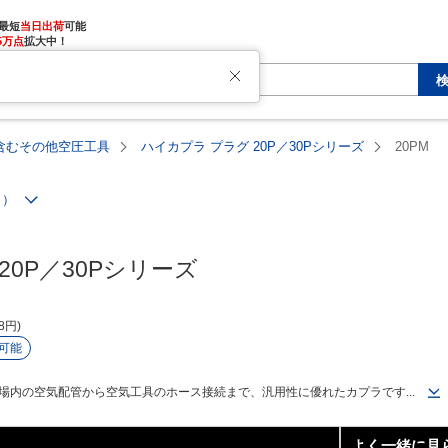
最短
当日出荷
5万点
拡大中！
含むその他空圧工具
ハイカプラ プラグ 20P／30Pシリーズ
20PM
ト）
20P／30Pシリーズ
8
円
可能
場内の空気配管から空気工具のホース接続まで、汎用性に優れたカプラです...
よく一緒に見