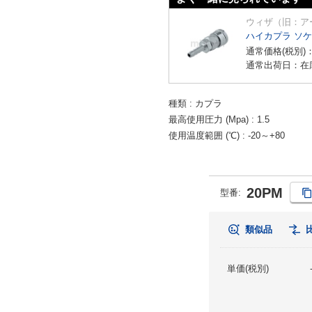
ウィザ（旧：ア
ハイカプラ ソ
通常価格(税別)
通常出荷日：在
種類
カプラ
最高使用圧力 (Mpa)
1.5
使用温度範囲 (℃)
-20～+80
20PM
型番
:
類似品
単価(税別)