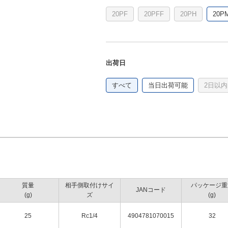
20PF
20PFF
20PH
20P
出荷日
すべて
当日出荷可能
2日以内
質量
相手側取付けサイ
パッケージ重
JANコード
(g)
ズ
(g)
25
Rc1/4
4904781070015
32