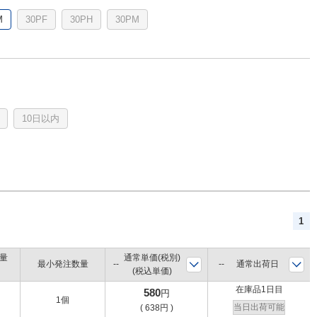
M
30PF
30PH
30PM
10日以内
1
量
通常単価(税別)
最小発注数量
通常出荷日
(税込単価)
在庫品1日目
580
円
1個
当日出荷可能
(
638
円
)