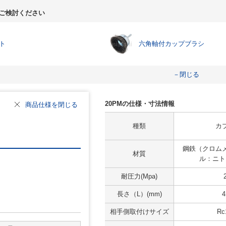
ご検討ください
ト
六角軸付カップブラシ
－閉じる
20PMの仕様・寸法情報
商品仕様を閉じる
種類
カ
鋼鉄（クロム
材質
ル：ニト
耐圧力(Mpa)
長さ（L）(mm)
4
相手側取付けサイズ
Rc