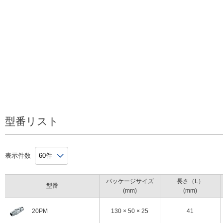
型番リスト
表示件数
パッケージサイズ
長さ（L）
型番
(mm)
(mm)
130 × 50 × 25
41
20PM