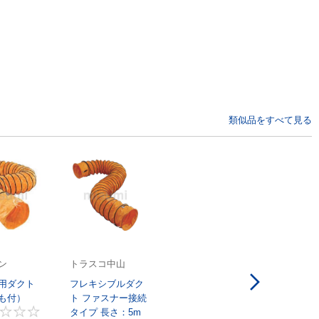
類似品をすべて見る
ン
トラスコ中山
用ダクト
フレキシブルダク
も付）
ト ファスナー接続
タイプ 長さ：5m
0