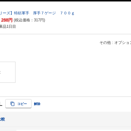
リーズ】特紡軍手 厚手７ゲージ ７００ｇ
288
円
：
(税込価格：
317
円
)
庫品1日目
その他
オプショ
】
は
L
コピー
解除
比較