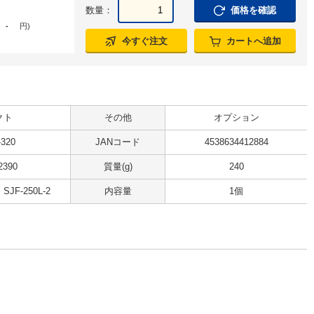
数量：
価格を確認
-
円
)
今すぐ注文
カートへ追加
クト
その他
オプション
-320
JANコード
4538634412884
2390
質量(g)
240
・SJF-250L-2
内容量
1個