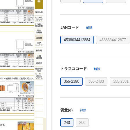
JANコード
解除
4538634412884
4538634412877
トラスココード
解除
355-2390
355-2403
355-2381
質量(g)
解除
240
200