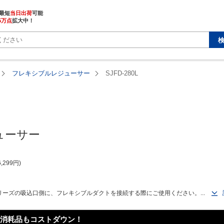
最短
当日出荷
5万点
拡大中！
フレキシブルレジューサー
SJFD-280L
ューサー
6,299
円
ーズの吸込口側に、フレキシブルダクトを接続する際にご使用ください。...
消耗品もコストダウン！