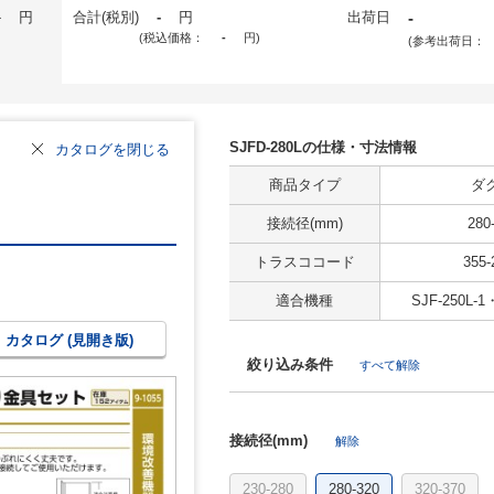
-
円
合計(税別)
-
円
出荷日
-
(税込価格：
-
円
)
(参考出荷日：
SJFD-280Lの仕様・寸法情報
カタログを閉じる
商品タイプ
ダ
接続径(mm)
280
トラスココード
355-
適合機種
SJF-250L-1
カタログ (見開き版)
絞り込み条件
すべて解除
接続径(mm)
解除
230-280
280-320
320-370