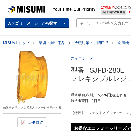
MISUMI | Your Time, Our Priority
17時まで
のご注文で
13
当日出荷対象商品
カテゴリ・メーカーから探す
MISUMI トップ
環境・衛生用品
冷暖対策・空調用品
送風機
スイデン
型番 : SJFD-280L

フレキシブルレジ
通常単価(税別)
5,726
円
税込単価
通常出荷日：
1日目
画像をクリックして拡大イメージを表示する
【特長】・ジェットスイファンのLシリ
カタログ
お得なエコノミーシリーズで