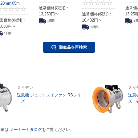
320mmX5m
4.7
通常価格(税別)：
通常価
0
13,250
円
〜
通常価格(税別)：
13,250
常価格(税別)：
16,432
円
〜
1日目
1
,833
円
〜
1日目～
1日目
類似品を再検索
スイデン
スイ
送風機 ジェットスイファン RSシリ
送風
ーズ
ズ（
詳細は
メーカーカタログ
をご覧ください。