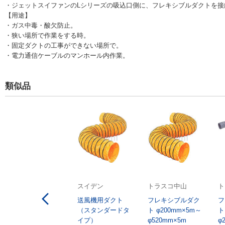
・ジェットスイファンのLシリーズの吸込口側に、フレキシブルダクトを接
【用途】
・ガス中毒・酸欠防止。
・狭い場所で作業をする時。
・固定ダクトの工事ができない場所で。
・電力通信ケーブルのマンホール内作業。
類似品
スイデン
トラスコ中山
ト
送風機用ダクト
フレキシブルダク
フ
（スタンダードタ
ト φ200mm×5m～
ト
イプ）
φ520mm×5m
φ