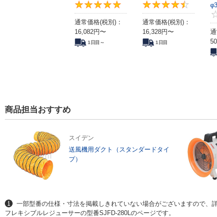
5
φ
通常価格(税別)：
通常価格(税別)：
16,082
円
〜
16,328
円
〜
通
50
1日目～
1日目
商品担当おすすめ
スイデン
送風機用ダクト（スタンダードタイ
プ）
一部型番の仕様・寸法を掲載しきれていない場合がございますので、
フレキシブルレジューサーの型番SJFD-280Lのページです。