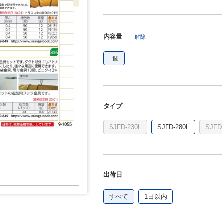
内容量
解除
1個
タイプ
SJFD-230L
SJFD-280L
SJFD
出荷日
すべて
1日以内