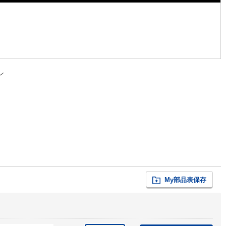
ン
My部品表保存