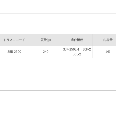
トラスココード
質量(g)
適合機種
内容量
SJF-250L-1・SJF-2
355-2390
240
1個
50L-2