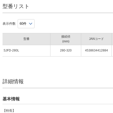
型番リスト
表示件数
接続径
型番
JANコード
(mm)
SJFD-280L
280-320
4538634412884
詳細情報
基本情報
【特長】