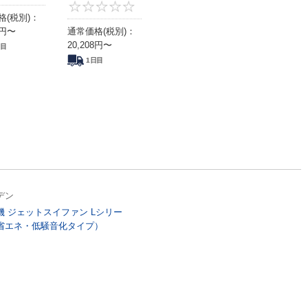
0
0
格(税別)：
円
〜
通常価格(税別)：
20,208
円
〜
日目
1日目
デン
機 ジェットスイファン Lシリー
省エネ・低騒音化タイプ）